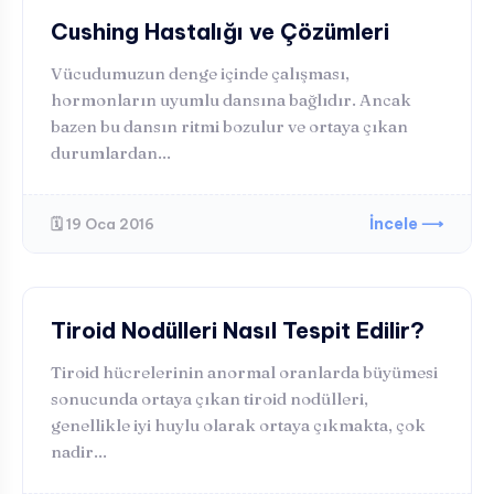
HORMONAL BOZUKLUKLAR
Cushing Hastalığı ve Çözümleri
Vücudumuzun denge içinde çalışması,
hormonların uyumlu dansına bağlıdır. Ancak
bazen bu dansın ritmi bozulur ve ortaya çıkan
durumlardan...
İncele ⟶
🗓️ 19 Oca 2016
HORMONAL BOZUKLUKLAR
Tiroid Nodülleri Nasıl Tespit Edilir?
Tiroid hücrelerinin anormal oranlarda büyümesi
sonucunda ortaya çıkan tiroid nodülleri,
genellikle iyi huylu olarak ortaya çıkmakta, çok
nadir...