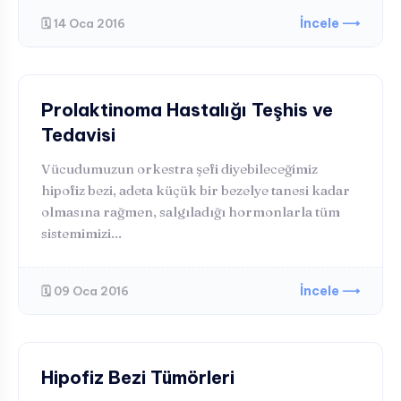
İncele ⟶
🗓️ 14 Oca 2016
HORMONAL BOZUKLUKLAR
Prolaktinoma Hastalığı Teşhis ve
Tedavisi
Vücudumuzun orkestra şefi diyebileceğimiz
hipofiz bezi, adeta küçük bir bezelye tanesi kadar
olmasına rağmen, salgıladığı hormonlarla tüm
sistemimizi...
İncele ⟶
🗓️ 09 Oca 2016
HORMONAL BOZUKLUKLAR
Hipofiz Bezi Tümörleri