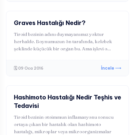
HORMONAL BOZUKLUKLAR
Graves Hastalığı Nedir?
Tiroid bezinin adını duymayanımız yoktur
herhalde. Boynumuzun ön tarafında, kelebek
şeklinde küçücük bir organ bu. Ama işlevi o...
İncele ⟶
🗓️ 09 Oca 2016
HORMONAL BOZUKLUKLAR
Hashimoto Hastalığı Nedir Teşhis ve
Tedavisi
Tiroid bezinin otoimmun inflamasyonu sonucu
ortaya çıkan bir hastalık olan hashimoto
hastalığı, mikroplar veya mikroorganizmalar