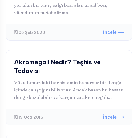
yer alan bir tür iç salgı bezi olan tiroid bezi,
vücudunun metabolizma...
İncele ⟶
🗓️ 05 Şub 2020
HORMONAL BOZUKLUKLAR
Akromegali Nedir? Teşhis ve
Tedavisi
Vücudumuzdaki her sistemin kusursuz bir denge
içinde çalıştığını biliyoruz. Ancak bazen bu hassas
denge bozulabilir ve karşımıza akromegali...
İncele ⟶
🗓️ 19 Oca 2016