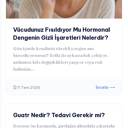
Vücudunuz Fısıldıyor Mu Hormonal
Dengenin Gizli İşaretleri Nelerdir?
Gün içinde kendinizi sürekli yorgun mu
hissediyorsunuz? Belki de uykusuzluk çekiyor,
anlamsız kilo değişiklikleri yaşıyor veya ruh
halinizin...
İncele ⟶
🗓️ 11 Tem 2026
HORMONAL BOZUKLUKLAR
Guatr Nedir? Tedavi Gerekir mi?
Boynun ön kısmında, gırtlağın altındaki çıkıntıda