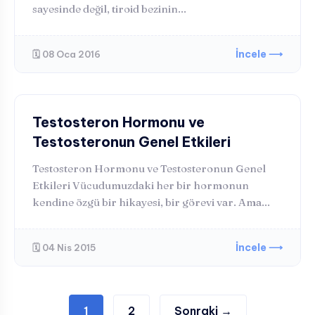
sayesinde değil, tiroid bezinin...
İncele ⟶
🗓️ 08 Oca 2016
ERKEK
Testosteron Hormonu ve
Testosteronun Genel Etkileri
Testosteron Hormonu ve Testosteronun Genel
Etkileri Vücudumuzdaki her bir hormonun
kendine özgü bir hikayesi, bir görevi var. Ama...
İncele ⟶
🗓️ 04 Nis 2015
Yazı
1
2
Sonraki →