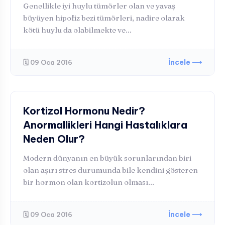
Genellikle iyi huylu tümörler olan ve yavaş
büyüyen hipofiz bezi tümörleri, nadire olarak
kötü huylu da olabilmekte ve...
İncele ⟶
🗓️ 09 Oca 2016
HORMONAL BOZUKLUKLAR
Kortizol Hormonu Nedir?
Anormallikleri Hangi Hastalıklara
Neden Olur?
Modern dünyanın en büyük sorunlarından biri
olan aşırı stres durumunda bile kendini gösteren
bir hormon olan kortizolun olması...
İncele ⟶
🗓️ 09 Oca 2016