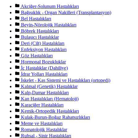
Akciğer-Solunum Hastalıkları
Bağışıklık - Organ Nakilleri (Transplantasyon)
Bel Hastalıkları
Beyin-Nörolojik Hastalıkları
Böbrek Hastalıkları
Bulaşıcı Hastalıklar
Deri (Cilt) Hastalıkları
Enfeksiyon Hastalıkları
Göz Hastalıkları
Hormonal Bozukluklar
İç Hastalıklar (Dahiliye)
İdrar Yolları Hastalıkları
İskelet - Kas Sistemi ve Hastalıkları (ortopedi)
Kalıtsal (Genetik) Hastalıklar
Kalp-Damar Hastalıkları
Kan Hastalıkları (Hematoloji)
Karaciğer Hastalıkları
Kemik-Ortopedik Hastalıkları
Kulak-Burun-Boğaz Rahatsızlıkları
Meme ve Hastalıkları
Romatolojik Hastalıklar
Ruhsal - Sinir Hastalıkları