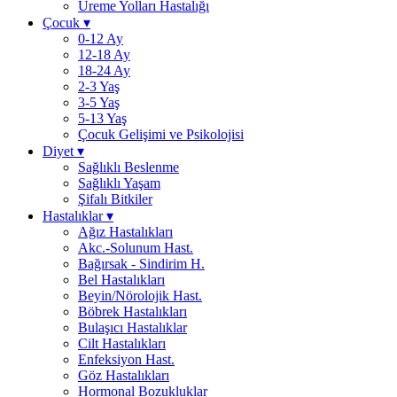
Üreme Yolları Hastalığı
Çocuk
▾
0-12 Ay
12-18 Ay
18-24 Ay
2-3 Yaş
3-5 Yaş
5-13 Yaş
Çocuk Gelişimi ve Psikolojisi
Diyet
▾
Sağlıklı Beslenme
Sağlıklı Yaşam
Şifalı Bitkiler
Hastalıklar
▾
Ağız Hastalıkları
Akc.-Solunum Hast.
Bağırsak - Sindirim H.
Bel Hastalıkları
Beyin/Nörolojik Hast.
Böbrek Hastalıkları
Bulaşıcı Hastalıklar
Cilt Hastalıkları
Enfeksiyon Hast.
Göz Hastalıkları
Hormonal Bozukluklar