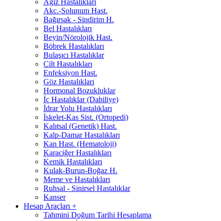
Ağız Hastalıkları
Akc.-Solunum Hast.
Bağırsak - Sindirim H.
Bel Hastalıkları
Beyin/Nörolojik Hast.
Böbrek Hastalıkları
Bulaşıcı Hastalıklar
Cilt Hastalıkları
Enfeksiyon Hast.
Göz Hastalıkları
Hormonal Bozukluklar
İç Hastalıklar (Dahiliye)
İdrar Yolu Hastalıkları
İskelet-Kas Sist. (Ortopedi)
Kalıtsal (Genetik) Hast.
Kalp-Damar Hastalıkları
Kan Hast. (Hematoloji)
Karaciğer Hastalıkları
Kemik Hastalıkları
Kulak-Burun-Boğaz H.
Meme ve Hastalıkları
Ruhsal - Sinirsel Hastalıklar
Kanser
Hesap Araçları
+
Tahmini Doğum Tarihi Hesaplama