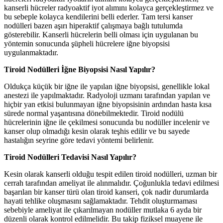
kanserli hücreler radyoaktif iyot alımını kolayca gerçekleştirmez ve
bu sebeple kolayca kendilerini belli ederler. Tam tersi kanser
nodülleri bazen aşırı hiperaktif çalışmaya bağlı tutulumda
gösterebilir. Kanserli hücrelerin belli olması için uygulanan bu
yöntemin sonucunda şüpheli hücrelere iğne biyopsisi
uygulanmaktadır.
Tiroid Nodülleri İğne Biyopsisi Nasıl Yapılır?
Oldukça küçük bir iğne ile yapılan iğne biyopsisi, genellikle lokal
anestezi ile yapılmaktadır. Radyoloji uzmanı tarafından yapılan ve
hiçbir yan etkisi bulunmayan iğne biyopsisinin ardından hasta kısa
sürede normal yaşantısına dönebilmektedir. Tiroid nodülü
hücrelerinin iğne ile çekilmesi sonucunda bu nodüller incelenir ve
kanser olup olmadığı kesin olarak teşhis edilir ve bu sayede
hastalığın seyrine göre tedavi yöntemi belirlenir.
Tiroid Nodülleri Tedavisi Nasıl Yapılır?
Kesin olarak kanserli olduğu tespit edilen tiroid nodülleri, uzman bir
cerrah tarafından ameliyat ile alınmalıdır. Çoğunlukla tedavi edilmesi
başarılan bir kanser türü olan tiroid kanseri, çok nadir durumlarda
hayati tehlike oluşmasını sağlamaktadır. Tehdit oluşturmaması
sebebiyle ameliyat ile çıkarılmayan nodüller mutlaka 6 ayda bir
düzenli olarak kontrol edilmelidir. Bu takip fiziksel muayene ile