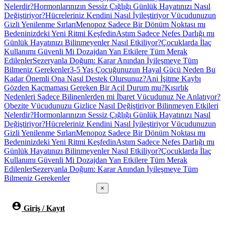
Nelerdir?
Hormonlarınızın Sessiz Çığlığı Günlük Hayatınızı Nasıl
Değiştiriyor?
Hücreleriniz Kendini Nasıl İyileştiriyor Vücudunuzun
Gizli Yenilenme Sırları
Menopoz Sadece Bir Dönüm Noktası mı
Bedeninizdeki Yeni Ritmi Keşfedin
Astım Sadece Nefes Darlığı mı
Günlük Hayatınızı Bilinmeyenler Nasıl Etkiliyor?
Çocuklarda İlaç
Kullanımı Güvenli Mi Dozajdan Yan Etkilere Tüm Merak
Edilenler
Sezeryanla Doğum: Karar Anından İyileşmeye Tüm
Bilmeniz Gerekenler
3-5 Yaş Çocuğunuzun Hayal Gücü Neden Bu
Kadar Önemli Ona Nasıl Destek Olursunuz?
Ani İşitme Kaybı
Gözden Kaçmaması Gereken Bir Acil Durum mu?
Kısırlık
Nedenleri Sadece Bilinenlerden mi İbaret Vücudunuz Ne Anlatıyor?
Obezite Vücudunuzu Gizlice Nasıl Değiştiriyor Bilinmeyen Etkileri
Nelerdir?
Hormonlarınızın Sessiz Çığlığı Günlük Hayatınızı Nasıl
Değiştiriyor?
Hücreleriniz Kendini Nasıl İyileştiriyor Vücudunuzun
Gizli Yenilenme Sırları
Menopoz Sadece Bir Dönüm Noktası mı
Bedeninizdeki Yeni Ritmi Keşfedin
Astım Sadece Nefes Darlığı mı
Günlük Hayatınızı Bilinmeyenler Nasıl Etkiliyor?
Çocuklarda İlaç
Kullanımı Güvenli Mi Dozajdan Yan Etkilere Tüm Merak
Edilenler
Sezeryanla Doğum: Karar Anından İyileşmeye Tüm
Bilmeniz Gerekenler
×
Giriş / Kayıt