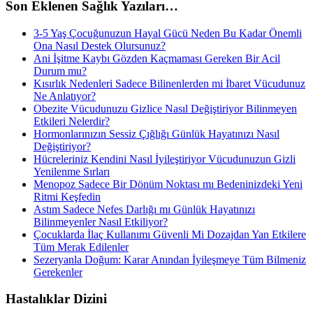
Son Eklenen Sağlık Yazıları…
3-5 Yaş Çocuğunuzun Hayal Gücü Neden Bu Kadar Önemli
Ona Nasıl Destek Olursunuz?
Ani İşitme Kaybı Gözden Kaçmaması Gereken Bir Acil
Durum mu?
Kısırlık Nedenleri Sadece Bilinenlerden mi İbaret Vücudunuz
Ne Anlatıyor?
Obezite Vücudunuzu Gizlice Nasıl Değiştiriyor Bilinmeyen
Etkileri Nelerdir?
Hormonlarınızın Sessiz Çığlığı Günlük Hayatınızı Nasıl
Değiştiriyor?
Hücreleriniz Kendini Nasıl İyileştiriyor Vücudunuzun Gizli
Yenilenme Sırları
Menopoz Sadece Bir Dönüm Noktası mı Bedeninizdeki Yeni
Ritmi Keşfedin
Astım Sadece Nefes Darlığı mı Günlük Hayatınızı
Bilinmeyenler Nasıl Etkiliyor?
Çocuklarda İlaç Kullanımı Güvenli Mi Dozajdan Yan Etkilere
Tüm Merak Edilenler
Sezeryanla Doğum: Karar Anından İyileşmeye Tüm Bilmeniz
Gerekenler
Hastalıklar Dizini