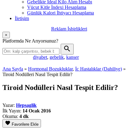
Gebelikte İdeal Kilo Alım Hesabı
Vücut Kitle İndexi Hesaplama
Günlük Kalori İhtiyacı Hesaplama
İletişim
Reklam İşbirlikleri
×
Platformda Ne Arıyorsunuz?
diyabet
,
gebelik
,
kanser
Popüler aramalar:
Ana Sayfa
»
Hormonal Bozukluklar
,
İç Hastalıklar (Dahiliye)
»
Tiroid Nodülleri Nasıl Tespit Edilir?
Tiroid Nodülleri Nasıl Tespit Edilir?
Yazar:
Hepsaglik
İlk Yayın:
14 Ocak 2016
Okuma:
4 dk
Favorilere Ekle