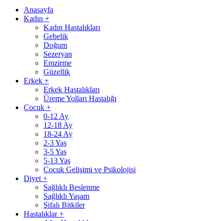
Anasayfa
Kadın
+
Kadın Hastalıkları
Gebelik
Doğum
Sezeryan
Emzirme
Güzellik
Erkek
+
Erkek Hastalıkları
Üreme Yolları Hastalığı
Çocuk
+
0-12 Ay
12-18 Ay
18-24 Ay
2-3 Yaş
3-5 Yaş
5-13 Yaş
Çocuk Gelişimi ve Psikolojisi
Diyet
+
Sağlıklı Beslenme
Sağlıklı Yaşam
Şifalı Bitkiler
Hastalıklar
+