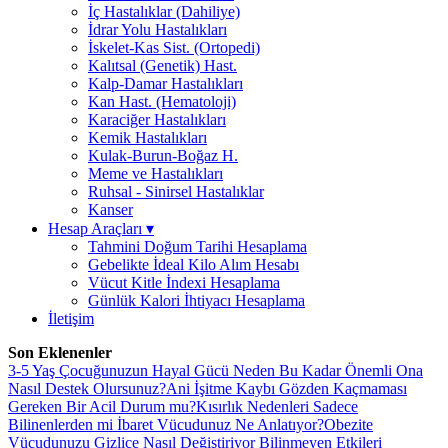
İç Hastalıklar (Dahiliye)
İdrar Yolu Hastalıkları
İskelet-Kas Sist. (Ortopedi)
Kalıtsal (Genetik) Hast.
Kalp-Damar Hastalıkları
Kan Hast. (Hematoloji)
Karaciğer Hastalıkları
Kemik Hastalıkları
Kulak-Burun-Boğaz H.
Meme ve Hastalıkları
Ruhsal - Sinirsel Hastalıklar
Kanser
Hesap Araçları
▾
Tahmini Doğum Tarihi Hesaplama
Gebelikte İdeal Kilo Alım Hesabı
Vücut Kitle İndexi Hesaplama
Günlük Kalori İhtiyacı Hesaplama
İletişim
Son Eklenenler
3-5 Yaş Çocuğunuzun Hayal Gücü Neden Bu Kadar Önemli Ona
Nasıl Destek Olursunuz?
Ani İşitme Kaybı Gözden Kaçmaması
Gereken Bir Acil Durum mu?
Kısırlık Nedenleri Sadece
Bilinenlerden mi İbaret Vücudunuz Ne Anlatıyor?
Obezite
Vücudunuzu Gizlice Nasıl Değiştiriyor Bilinmeyen Etkileri