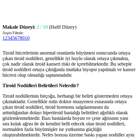
Makale Düzeyi:
2 / 10
(Hafif Düzey)
Arşivi Filtrele:
1
2
3
4
5
6
7
8
9
10
Tiroid hücrelerinin anormal oranlarda büyümesi sonucunda ortaya
çıkan tiroid nodülleri, genellikle iyi huylu olarak ortaya çıkmakta,
çok nadir olarak tiroid kanseri riski de içerebilmektedir. Bu sebeple
tiroid nodülleri ortaya çıktığında mutlaka biyopsi yapılmalı ve kanser
hücresi olup olmadığı saptanmalıdır.
Tiroid Nodülleri Belirtileri Nelerdir?
Tiroid nodüllerinin birçoğu, herhangi bir belirti göstermeden ortaya
çıkmaktadır. Genellikle rutin doktor muayenesi esnasında ortaya
çıkan tiroid nodülleri, tiroid hormonu salgılanmasını da
arttırdığından dolayı hipertiroid hastalığı belirtileri ağırlıklı olarak
gözlemlenmektedir. Bazı hastalarda boyun ve çene ağrısının yanı
sıra kulak ağrısı ile de kendini belli edecek olan tiroid nodülleri,
normalden fazla büyümüşler ise yutkunma güçlüğü
oluşturabilmektedir. Nefes borusu üzerine baskı yapan nodüller aynı