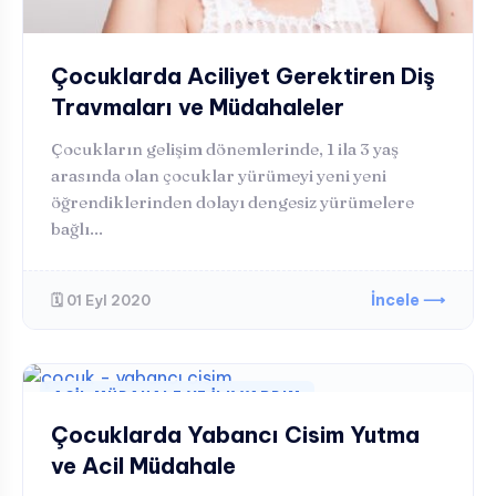
Çocuklarda Aciliyet Gerektiren Diş
Travmaları ve Müdahaleler
Çocukların gelişim dönemlerinde, 1 ila 3 yaş
arasında olan çocuklar yürümeyi yeni yeni
öğrendiklerinden dolayı dengesiz yürümelere
bağlı...
İncele ⟶
🗓️ 01 Eyl 2020
ACIL MÜDAHALE VE İLK YARDIM
Çocuklarda Yabancı Cisim Yutma
ve Acil Müdahale