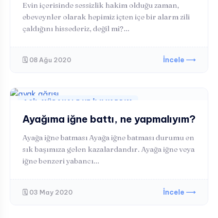
Evin içerisinde sessizlik hakim olduğu zaman,
ebeveynler olarak hepimiz içten içe bir alarm zili
çaldığını hissederiz, değil mi?...
İncele ⟶
🗓️ 08 Ağu 2020
ACIL MÜDAHALE VE İLK YARDIM
Ayağıma iğne battı, ne yapmalıyım?
Ayağa iğne batması Ayağa iğne batması durumu en
sık başımıza gelen kazalardandır. Ayağa iğne veya
iğne benzeri yabancı...
İncele ⟶
🗓️ 03 May 2020