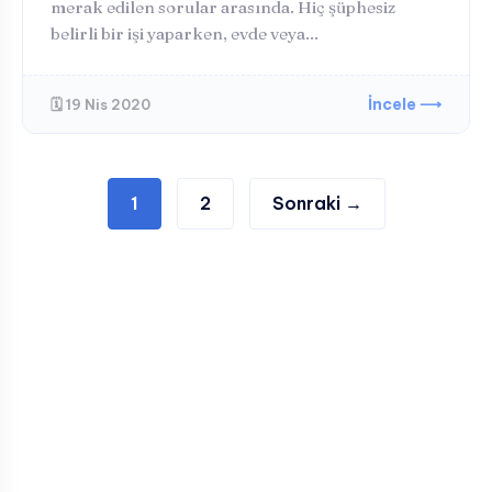
merak edilen sorular arasında. Hiç şüphesiz
belirli bir işi yaparken, evde veya...
İncele ⟶
🗓️ 19 Nis 2020
Yazı
1
2
Sonraki →
sayfalaması