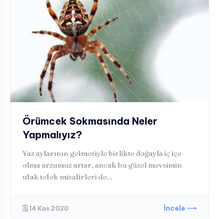
Örümcek Sokmasında Neler
Yapmalıyız?
Yaz aylarının gelmesiyle birlikte doğayla iç içe
olma arzumuz artar, ancak bu güzel mevsimin
ufak tefek misafirleri de...
İncele ⟶
🗓️ 14 Kas 2020