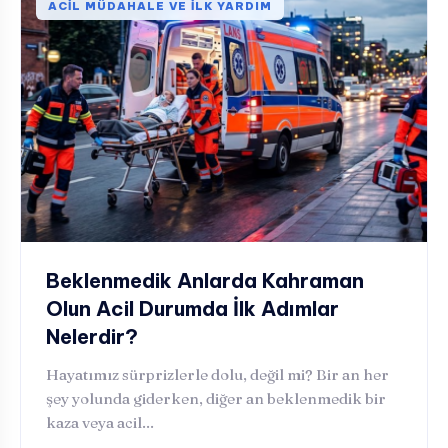
ACIL MÜDAHALE VE İLK YARDIM
Beklenmedik Anlarda Kahraman
Olun Acil Durumda İlk Adımlar
Nelerdir?
Hayatımız sürprizlerle dolu, değil mi? Bir an her
şey yolunda giderken, diğer an beklenmedik bir
kaza veya acil...