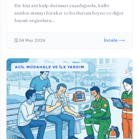
Bir kişi ani kalp durması yaşadığında, kalbi
aniden atmayı bırakır ve bu durum beyne ve diğer
hayati organlara...
İncele ⟶
🗓️ 04 Mar 2026
ACIL MÜDAHALE VE İLK YARDIM