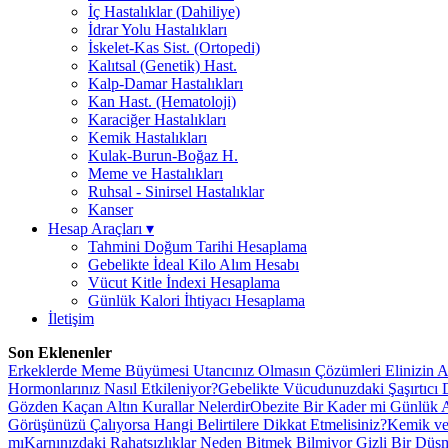
İç Hastalıklar (Dahiliye)
İdrar Yolu Hastalıkları
İskelet-Kas Sist. (Ortopedi)
Kalıtsal (Genetik) Hast.
Kalp-Damar Hastalıkları
Kan Hast. (Hematoloji)
Karaciğer Hastalıkları
Kemik Hastalıkları
Kulak-Burun-Boğaz H.
Meme ve Hastalıkları
Ruhsal - Sinirsel Hastalıklar
Kanser
Hesap Araçları
▾
Tahmini Doğum Tarihi Hesaplama
Gebelikte İdeal Kilo Alım Hesabı
Vücut Kitle İndexi Hesaplama
Günlük Kalori İhtiyacı Hesaplama
İletişim
Son Eklenenler
Erkeklerde Meme Büyümesi Utancınız Olmasın Çözümleri Elinizin A
Hormonlarınız Nasıl Etkileniyor?
Gebelikte Vücudunuzdaki Şaşırtıcı 
Gözden Kaçan Altın Kurallar Nelerdir
Obezite Bir Kader mi Günlük Al
Görüşünüzü Çalıyorsa Hangi Belirtilere Dikkat Etmelisiniz?
Kemik ve 
mı
Karnınızdaki Rahatsızlıklar Neden Bitmek Bilmiyor Gizli Bir Düş