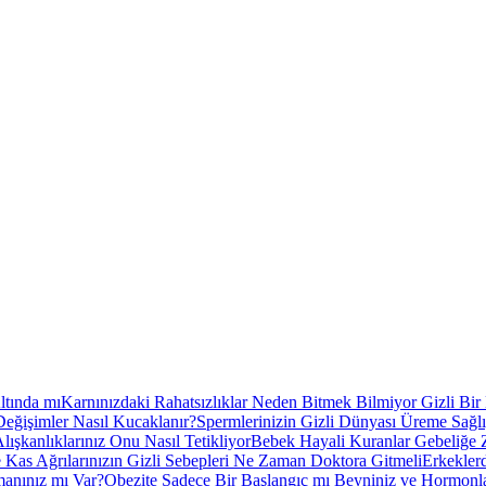
ltında mı
Karnınızdaki Rahatsızlıklar Neden Bitmek Bilmiyor Gizli Bi
Değişimler Nasıl Kucaklanır?
Spermlerinizin Gizli Dünyası Üreme Sağl
ışkanlıklarınız Onu Nasıl Tetikliyor
Bebek Hayali Kuranlar Gebeliğe 
Kas Ağrılarınızın Gizli Sebepleri Ne Zaman Doktora Gitmeli
Erkekler
manınız mı Var?
Obezite Sadece Bir Başlangıç mı Beyniniz ve Hormonlar