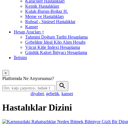
Karaciğer Hastalıkları
Kemik Hastalıkları
Kulak-Burun-Boğaz H.
Meme ve Hastalıkları
Ruhsal - Sinirsel Hastalıklar
Kanser
Hesap Araçları
+
Tahmini Doğum Tarihi Hesaplama
Gebelikte İdeal Kilo Alım Hesabı
Vücut Kitle İndexi Hesaplama
Günlük Kalori İhtiyacı Hesaplama
İletişim
×
Platformda Ne Arıyorsunuz?
diyabet
,
gebelik
,
kanser
Popüler aramalar:
Hastalıklar Dizini