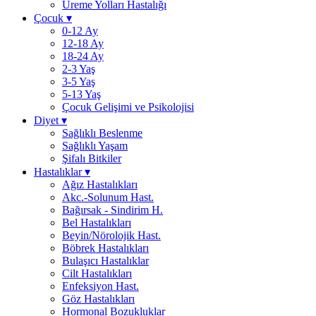
Üreme Yolları Hastalığı
Çocuk
▾
0-12 Ay
12-18 Ay
18-24 Ay
2-3 Yaş
3-5 Yaş
5-13 Yaş
Çocuk Gelişimi ve Psikolojisi
Diyet
▾
Sağlıklı Beslenme
Sağlıklı Yaşam
Şifalı Bitkiler
Hastalıklar
▾
Ağız Hastalıkları
Akc.-Solunum Hast.
Bağırsak - Sindirim H.
Bel Hastalıkları
Beyin/Nörolojik Hast.
Böbrek Hastalıkları
Bulaşıcı Hastalıklar
Cilt Hastalıkları
Enfeksiyon Hast.
Göz Hastalıkları
Hormonal Bozukluklar