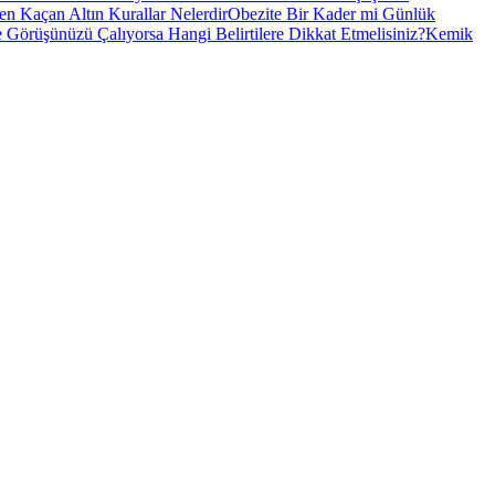
n Kaçan Altın Kurallar Nelerdir
Obezite Bir Kader mi Günlük
e Görüşünüzü Çalıyorsa Hangi Belirtilere Dikkat Etmelisiniz?
Kemik