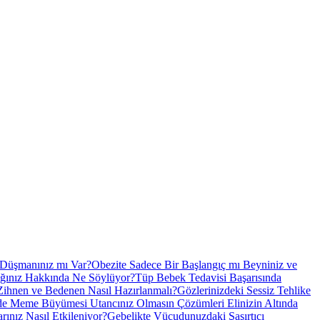
r Düşmanınız mı Var?
Obezite Sadece Bir Başlangıç mı Beyniniz ve
ığınız Hakkında Ne Söylüyor?
Tüp Bebek Tedavisi Başarısında
Zihnen ve Bedenen Nasıl Hazırlanmalı?
Gözlerinizdeki Sessiz Tehlike
de Meme Büyümesi Utancınız Olmasın Çözümleri Elinizin Altında
ınız Nasıl Etkileniyor?
Gebelikte Vücudunuzdaki Şaşırtıcı