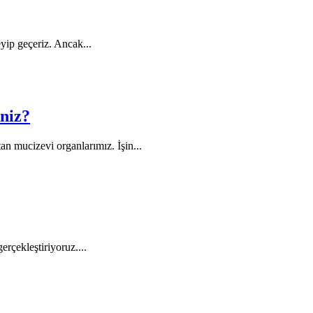
yip geçeriz. Ancak...
iniz?
an mucizevi organlarımız. İşin...
rçekleştiriyoruz....