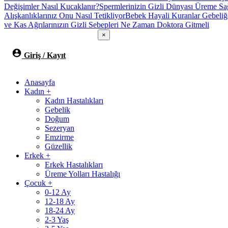
Değişimler Nasıl Kucaklanır?
Spermlerinizin Gizli Dünyası Üreme Sa
Alışkanlıklarınız Onu Nasıl Tetikliyor
Bebek Hayali Kuranlar Gebeliğ
ve Kas Ağrılarınızın Gizli Sebepleri Ne Zaman Doktora Gitmeli
×
Giriş / Kayıt
Anasayfa
Kadın
+
Kadın Hastalıkları
Gebelik
Doğum
Sezeryan
Emzirme
Güzellik
Erkek
+
Erkek Hastalıkları
Üreme Yolları Hastalığı
Çocuk
+
0-12 Ay
12-18 Ay
18-24 Ay
2-3 Yaş