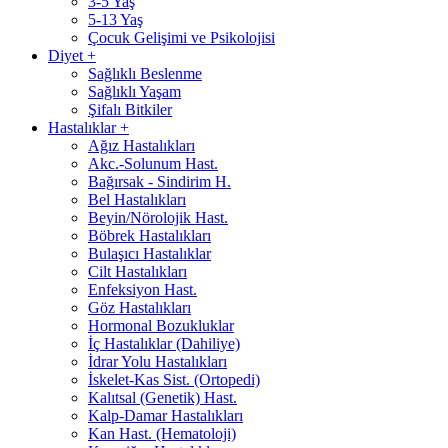
3-5 Yaş
5-13 Yaş
Çocuk Gelişimi ve Psikolojisi
Diyet
+
Sağlıklı Beslenme
Sağlıklı Yaşam
Şifalı Bitkiler
Hastalıklar
+
Ağız Hastalıkları
Akc.-Solunum Hast.
Bağırsak - Sindirim H.
Bel Hastalıkları
Beyin/Nörolojik Hast.
Böbrek Hastalıkları
Bulaşıcı Hastalıklar
Cilt Hastalıkları
Enfeksiyon Hast.
Göz Hastalıkları
Hormonal Bozukluklar
İç Hastalıklar (Dahiliye)
İdrar Yolu Hastalıkları
İskelet-Kas Sist. (Ortopedi)
Kalıtsal (Genetik) Hast.
Kalp-Damar Hastalıkları
Kan Hast. (Hematoloji)