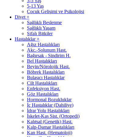
3-5 Yaş
5-13 Yaş
Çocuk Gelişimi ve Psikolojisi
Diyet
+
Sağlıklı Beslenme
Sağlıklı Yaşam
Şifalı Bitkiler
Hastalıklar
+
Ağız Hastalıkları
Akc.-Solunum Hast.
Bağırsak - Sindirim H.
Bel Hastalıkları
Beyin/Nörolojik Hast.
Böbrek Hastalıkları
Bulaşıcı Hastalıklar
Cilt Hastalıkları
Enfeksiyon Hast.
Göz Hastalıkları
Hormonal Bozukluklar
İç Hastalıklar (Dahiliye)
İdrar Yolu Hastalıkları
İskelet-Kas Sist. (Ortopedi)
Kalıtsal (Genetik) Hast.
Kalp-Damar Hastalıkları
Kan Hast. (Hematoloji)