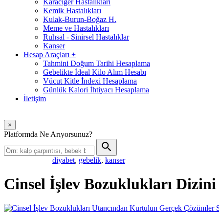
Karaciğer Hastalıkları
Kemik Hastalıkları
Kulak-Burun-Boğaz H.
Meme ve Hastalıkları
Ruhsal - Sinirsel Hastalıklar
Kanser
Hesap Araçları
+
Tahmini Doğum Tarihi Hesaplama
Gebelikte İdeal Kilo Alım Hesabı
Vücut Kitle İndexi Hesaplama
Günlük Kalori İhtiyacı Hesaplama
İletişim
×
Platformda Ne Arıyorsunuz?
diyabet
,
gebelik
,
kanser
Popüler aramalar:
Cinsel İşlev Bozuklukları Dizini