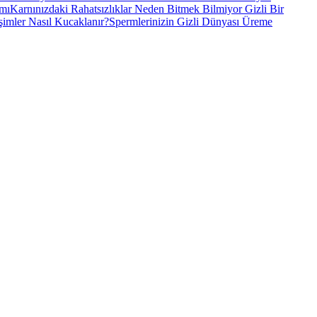
 mı
Karnınızdaki Rahatsızlıklar Neden Bitmek Bilmiyor Gizli Bir
şimler Nasıl Kucaklanır?
Spermlerinizin Gizli Dünyası Üreme