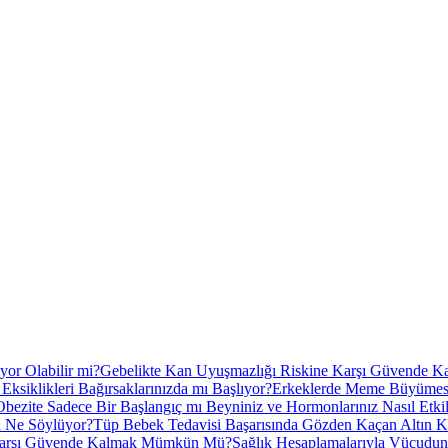
or Olabilir mi?
Gebelikte Kan Uyuşmazlığı Riskine Karşı Güvende
Eksiklikleri Bağırsaklarınızda mı Başlıyor?
Erkeklerde Meme Büyümesi 
Obezite Sadece Bir Başlangıç mı Beyniniz ve Hormonlarınız Nasıl Etki
a Ne Söylüyor?
Tüp Bebek Tedavisi Başarısında Gözden Kaçan Altın Ku
 Karşı Güvende Kalmak Mümkün Mü?
Sağlık Hesaplamalarıyla Vücudun