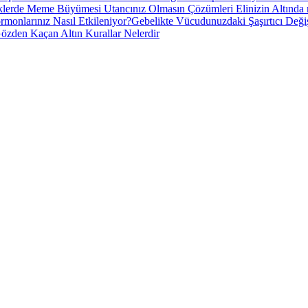
klerde Meme Büyümesi Utancınız Olmasın Çözümleri Elinizin Altında
monlarınız Nasıl Etkileniyor?
Gebelikte Vücudunuzdaki Şaşırtıcı Deği
özden Kaçan Altın Kurallar Nelerdir