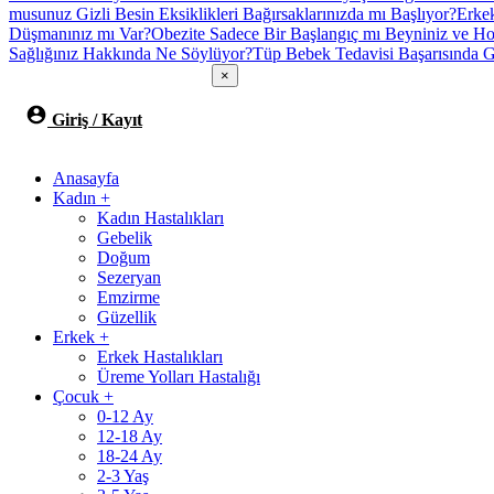
musunuz Gizli Besin Eksiklikleri Bağırsaklarınızda mı Başlıyor?
Erke
Düşmanınız mı Var?
Obezite Sadece Bir Başlangıç mı Beyniniz ve Hor
Sağlığınız Hakkında Ne Söylüyor?
Tüp Bebek Tedavisi Başarısında G
×
Giriş / Kayıt
Anasayfa
Kadın
+
Kadın Hastalıkları
Gebelik
Doğum
Sezeryan
Emzirme
Güzellik
Erkek
+
Erkek Hastalıkları
Üreme Yolları Hastalığı
Çocuk
+
0-12 Ay
12-18 Ay
18-24 Ay
2-3 Yaş