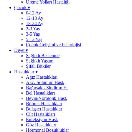
Üreme Yolları Hastalığı
Çocuk
▾
0-12 Ay
12-18 Ay
18-24 Ay
2-3 Yaş
3-5 Yaş
5-13 Yaş
Çocuk Gelişimi ve Psikolojisi
Diyet
▾
Sağlıklı Beslenme
Sağlıklı Yaşam
Şifalı Bitkiler
Hastalıklar
▾
Ağız Hastalıkları
Akc.-Solunum Hast.
Bağırsak - Sindirim H.
Bel Hastalıkları
Beyin/Nörolojik Hast.
Böbrek Hastalıkları
Bulaşıcı Hastalıklar
Cilt Hastalıkları
Enfeksiyon Hast.
Göz Hastalıkları
Hormonal Bozukluklar