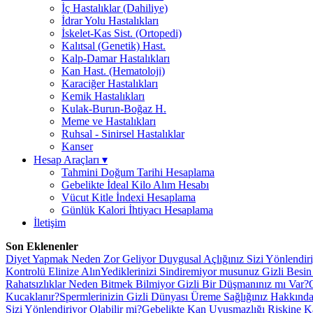
İç Hastalıklar (Dahiliye)
İdrar Yolu Hastalıkları
İskelet-Kas Sist. (Ortopedi)
Kalıtsal (Genetik) Hast.
Kalp-Damar Hastalıkları
Kan Hast. (Hematoloji)
Karaciğer Hastalıkları
Kemik Hastalıkları
Kulak-Burun-Boğaz H.
Meme ve Hastalıkları
Ruhsal - Sinirsel Hastalıklar
Kanser
Hesap Araçları
▾
Tahmini Doğum Tarihi Hesaplama
Gebelikte İdeal Kilo Alım Hesabı
Vücut Kitle İndexi Hesaplama
Günlük Kalori İhtiyacı Hesaplama
İletişim
Son Eklenenler
Diyet Yapmak Neden Zor Geliyor Duygusal Açlığınız Sizi Yönlendiriy
Kontrolü Elinize Alın
Yediklerinizi Sindiremiyor musunuz Gizli Besin 
Rahatsızlıklar Neden Bitmek Bilmiyor Gizli Bir Düşmanınız mı Var?
Kucaklanır?
Spermlerinizin Gizli Dünyası Üreme Sağlığınız Hakkınd
Sizi Yönlendiriyor Olabilir mi?
Gebelikte Kan Uyuşmazlığı Riskine