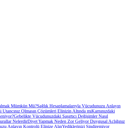
 Kalmak Mümkün Mü?
Sağlık Hesaplamalarıyla Vücudunuzu Anlayın
Utancınız Olmasın Çözümleri Elinizin Altında mı
Karnınızdaki
leniyor?
Gebelikte Vücudunuzdaki Şaşırtıcı Değişimler Nasıl
rallar Nelerdir
Diyet Yapmak Neden Zor Geliyor Duygusal Açlığınız
uzu Anlayın Kontrolü Elinize Alın
Yediklerinizi Sindiremiyor