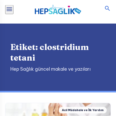
İçeriğe
atla
Etiket:
clostridium
tetani
Hep Sağlık güncel makale ve yazıları
Acil Müdahale ve İlk Yardım