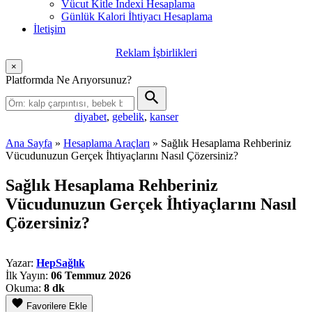
Vücut Kitle İndexi Hesaplama
Günlük Kalori İhtiyacı Hesaplama
İletişim
Reklam İşbirlikleri
×
Platformda Ne Arıyorsunuz?
diyabet
,
gebelik
,
kanser
Popüler aramalar:
Ana Sayfa
»
Hesaplama Araçları
»
Sağlık Hesaplama Rehberiniz
Vücudunuzun Gerçek İhtiyaçlarını Nasıl Çözersiniz?
Sağlık Hesaplama Rehberiniz
Vücudunuzun Gerçek İhtiyaçlarını Nasıl
Çözersiniz?
Yazar:
HepSağlık
İlk Yayın:
06 Temmuz 2026
Okuma:
8 dk
Favorilere Ekle