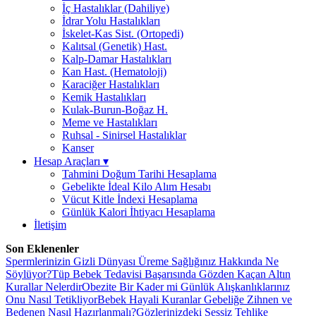
İç Hastalıklar (Dahiliye)
İdrar Yolu Hastalıkları
İskelet-Kas Sist. (Ortopedi)
Kalıtsal (Genetik) Hast.
Kalp-Damar Hastalıkları
Kan Hast. (Hematoloji)
Karaciğer Hastalıkları
Kemik Hastalıkları
Kulak-Burun-Boğaz H.
Meme ve Hastalıkları
Ruhsal - Sinirsel Hastalıklar
Kanser
Hesap Araçları
▾
Tahmini Doğum Tarihi Hesaplama
Gebelikte İdeal Kilo Alım Hesabı
Vücut Kitle İndexi Hesaplama
Günlük Kalori İhtiyacı Hesaplama
İletişim
Son Eklenenler
Spermlerinizin Gizli Dünyası Üreme Sağlığınız Hakkında Ne
Söylüyor?
Tüp Bebek Tedavisi Başarısında Gözden Kaçan Altın
Kurallar Nelerdir
Obezite Bir Kader mi Günlük Alışkanlıklarınız
Onu Nasıl Tetikliyor
Bebek Hayali Kuranlar Gebeliğe Zihnen ve
Bedenen Nasıl Hazırlanmalı?
Gözlerinizdeki Sessiz Tehlike