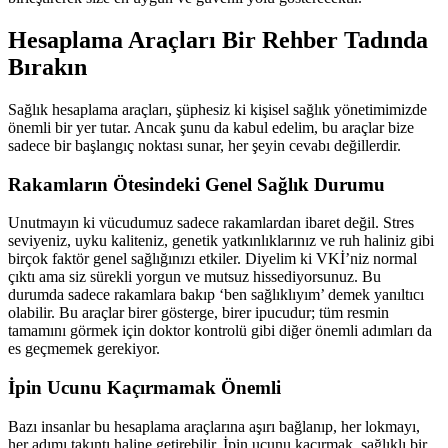
Hesaplama Araçları Bir Rehber Tadında
Bırakın
Sağlık hesaplama araçları, şüphesiz ki kişisel sağlık yönetimimizde
önemli bir yer tutar. Ancak şunu da kabul edelim, bu araçlar bize
sadece bir başlangıç noktası sunar, her şeyin cevabı değillerdir.
Rakamların Ötesindeki Genel Sağlık Durumu
Unutmayın ki vücudumuz sadece rakamlardan ibaret değil. Stres
seviyeniz, uyku kaliteniz, genetik yatkınlıklarınız ve ruh haliniz gibi
birçok faktör genel sağlığınızı etkiler. Diyelim ki VKİ’niz normal
çıktı ama siz sürekli yorgun ve mutsuz hissediyorsunuz. Bu
durumda sadece rakamlara bakıp ‘ben sağlıklıyım’ demek yanıltıcı
olabilir. Bu araçlar birer gösterge, birer ipucudur; tüm resmin
tamamını görmek için doktor kontrolü gibi diğer önemli adımları da
es geçmemek gerekiyor.
İpin Ucunu Kaçırmamak Önemli
Bazı insanlar bu hesaplama araçlarına aşırı bağlanıp, her lokmayı,
her adımı takıntı haline getirebilir. İpin ucunu kaçırmak, sağlıklı bir