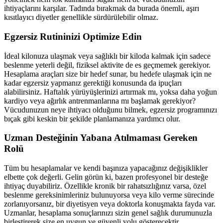
ihtiyaçlarını karşılar. Tadında bırakmak da burada önemli, aşırı
kısıtlayıcı diyetler genellikle sürdürülebilir olmaz.
Egzersiz Rutininizi Optimize Edin
İdeal kilonuza ulaşmak veya sağlıklı bir kiloda kalmak için sadece
beslenme yeterli değil, fiziksel aktivite de es geçmemek gerekiyor.
Hesaplama araçları size bir hedef sunar, bu hedefe ulaşmak için ne
kadar egzersiz yapmanız gerektiği konusunda da ipuçları
alabilirsiniz. Haftalık yürüyüşlerinizi artırmak mı, yoksa daha yoğun
kardiyo veya ağırlık antrenmanlarına mı başlamak gerekiyor?
Vücudunuzun neye ihtiyacı olduğunu bilmek, egzersiz programınızı
bıçak gibi keskin bir şekilde planlamanıza yardımcı olur.
Uzman Desteğinin Yabana Atılmaması Gereken
Rolü
Tüm bu hesaplamalar ve kendi başınıza yapacağınız değişiklikler
elbette çok değerli. Gelin görün ki, bazen profesyonel bir desteğe
ihtiyaç duyabiliriz. Özellikle kronik bir rahatsızlığınız varsa, özel
beslenme gereksinimleriniz bulunuyorsa veya kilo verme sürecinde
zorlanıyorsanız, bir diyetisyen veya doktorla konuşmakta fayda var.
Uzmanlar, hesaplama sonuçlarınızı sizin genel sağlık durumunuzla
birleştirerek size en uygun ve güvenli yolu gösterecektir.