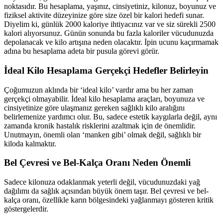
noktasıdır. Bu hesaplama, yaşınız, cinsiyetiniz, kilonuz, boyunuz ve
fiziksel aktivite düzeyinize göre size özel bir kalori hedefi sunar.
Diyelim ki, günlük 2000 kaloriye ihtiyacınız var ve siz sürekli 2500
kalori alıyorsunuz. Günün sonunda bu fazla kaloriler vücudunuzda
depolanacak ve kilo artışına neden olacaktır. İpin ucunu kaçırmamak
adına bu hesaplama adeta bir pusula görevi görür.
İdeal Kilo Hesaplama Gerçekçi Hedefler Belirleyin
Çoğumuzun aklında bir ‘ideal kilo’ vardır ama bu her zaman
gerçekçi olmayabilir. İdeal kilo hesaplama araçları, boyunuza ve
cinsiyetinize göre ulaşmanız gereken sağlıklı kilo aralığını
belirlemenize yardımcı olur. Bu, sadece estetik kaygılarla değil, aynı
zamanda kronik hastalık risklerini azaltmak için de önemlidir.
Unutmayın, önemli olan ‘manken gibi’ olmak değil, sağlıklı bir
kiloda kalmaktır.
Bel Çevresi ve Bel-Kalça Oranı Neden Önemli
Sadece kilonuza odaklanmak yeterli değil, vücudunuzdaki yağ
dağılımı da sağlık açısından büyük önem taşır. Bel çevresi ve bel-
kalça oranı, özellikle karın bölgesindeki yağlanmayı gösteren kritik
göstergelerdir.