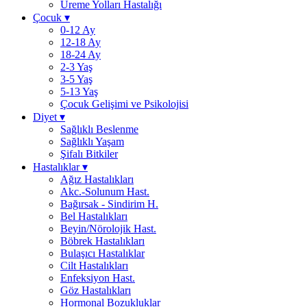
Üreme Yolları Hastalığı
Çocuk
▾
0-12 Ay
12-18 Ay
18-24 Ay
2-3 Yaş
3-5 Yaş
5-13 Yaş
Çocuk Gelişimi ve Psikolojisi
Diyet
▾
Sağlıklı Beslenme
Sağlıklı Yaşam
Şifalı Bitkiler
Hastalıklar
▾
Ağız Hastalıkları
Akc.-Solunum Hast.
Bağırsak - Sindirim H.
Bel Hastalıkları
Beyin/Nörolojik Hast.
Böbrek Hastalıkları
Bulaşıcı Hastalıklar
Cilt Hastalıkları
Enfeksiyon Hast.
Göz Hastalıkları
Hormonal Bozukluklar