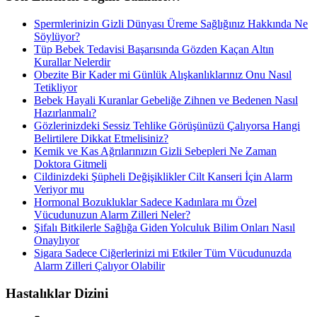
Spermlerinizin Gizli Dünyası Üreme Sağlığınız Hakkında Ne
Söylüyor?
Tüp Bebek Tedavisi Başarısında Gözden Kaçan Altın
Kurallar Nelerdir
Obezite Bir Kader mi Günlük Alışkanlıklarınız Onu Nasıl
Tetikliyor
Bebek Hayali Kuranlar Gebeliğe Zihnen ve Bedenen Nasıl
Hazırlanmalı?
Gözlerinizdeki Sessiz Tehlike Görüşünüzü Çalıyorsa Hangi
Belirtilere Dikkat Etmelisiniz?
Kemik ve Kas Ağrılarınızın Gizli Sebepleri Ne Zaman
Doktora Gitmeli
Cildinizdeki Şüpheli Değişiklikler Cilt Kanseri İçin Alarm
Veriyor mu
Hormonal Bozukluklar Sadece Kadınlara mı Özel
Vücudunuzun Alarm Zilleri Neler?
Şifalı Bitkilerle Sağlığa Giden Yolculuk Bilim Onları Nasıl
Onaylıyor
Sigara Sadece Ciğerlerinizi mi Etkiler Tüm Vücudunuzda
Alarm Zilleri Çalıyor Olabilir
Hastalıklar Dizini