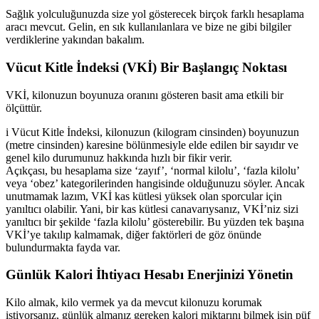
Sağlık yolculuğunuzda size yol gösterecek birçok farklı hesaplama
aracı mevcut. Gelin, en sık kullanılanlara ve bize ne gibi bilgiler
verdiklerine yakından bakalım.
Vücut Kitle İndeksi (VKİ) Bir Başlangıç Noktası
VKİ, kilonuzun boyunuza oranını gösteren basit ama etkili bir
ölçüttür.
i
Vücut Kitle İndeksi, kilonuzun (kilogram cinsinden) boyunuzun
(metre cinsinden) karesine bölünmesiyle elde edilen bir sayıdır ve
genel kilo durumunuz hakkında hızlı bir fikir verir.
Açıkçası, bu hesaplama size ‘zayıf’, ‘normal kilolu’, ‘fazla kilolu’
veya ‘obez’ kategorilerinden hangisinde olduğunuzu söyler. Ancak
unutmamak lazım, VKİ kas kütlesi yüksek olan sporcular için
yanıltıcı olabilir. Yani, bir kas kütlesi canavarıysanız, VKİ’niz sizi
yanıltıcı bir şekilde ‘fazla kilolu’ gösterebilir. Bu yüzden tek başına
VKİ’ye takılıp kalmamak, diğer faktörleri de göz önünde
bulundurmakta fayda var.
Günlük Kalori İhtiyacı Hesabı Enerjinizi Yönetin
Kilo almak, kilo vermek ya da mevcut kilonuzu korumak
istiyorsanız, günlük almanız gereken kalori miktarını bilmek işin püf