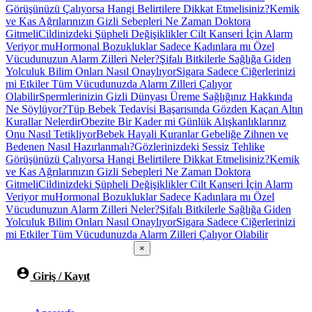
Görüşünüzü Çalıyorsa Hangi Belirtilere Dikkat Etmelisiniz?
Kemik
ve Kas Ağrılarınızın Gizli Sebepleri Ne Zaman Doktora
Gitmeli
Cildinizdeki Şüpheli Değişiklikler Cilt Kanseri İçin Alarm
Veriyor mu
Hormonal Bozukluklar Sadece Kadınlara mı Özel
Vücudunuzun Alarm Zilleri Neler?
Şifalı Bitkilerle Sağlığa Giden
Yolculuk Bilim Onları Nasıl Onaylıyor
Sigara Sadece Ciğerlerinizi
mi Etkiler Tüm Vücudunuzda Alarm Zilleri Çalıyor
Olabilir
Spermlerinizin Gizli Dünyası Üreme Sağlığınız Hakkında
Ne Söylüyor?
Tüp Bebek Tedavisi Başarısında Gözden Kaçan Altın
Kurallar Nelerdir
Obezite Bir Kader mi Günlük Alışkanlıklarınız
Onu Nasıl Tetikliyor
Bebek Hayali Kuranlar Gebeliğe Zihnen ve
Bedenen Nasıl Hazırlanmalı?
Gözlerinizdeki Sessiz Tehlike
Görüşünüzü Çalıyorsa Hangi Belirtilere Dikkat Etmelisiniz?
Kemik
ve Kas Ağrılarınızın Gizli Sebepleri Ne Zaman Doktora
Gitmeli
Cildinizdeki Şüpheli Değişiklikler Cilt Kanseri İçin Alarm
Veriyor mu
Hormonal Bozukluklar Sadece Kadınlara mı Özel
Vücudunuzun Alarm Zilleri Neler?
Şifalı Bitkilerle Sağlığa Giden
Yolculuk Bilim Onları Nasıl Onaylıyor
Sigara Sadece Ciğerlerinizi
mi Etkiler Tüm Vücudunuzda Alarm Zilleri Çalıyor Olabilir
×
Giriş / Kayıt