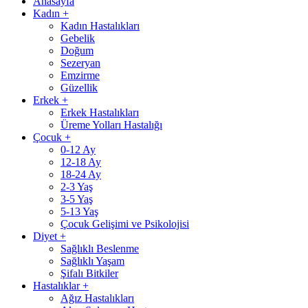
Anasayfa
Kadın
+
Kadın Hastalıkları
Gebelik
Doğum
Sezeryan
Emzirme
Güzellik
Erkek
+
Erkek Hastalıkları
Üreme Yolları Hastalığı
Çocuk
+
0-12 Ay
12-18 Ay
18-24 Ay
2-3 Yaş
3-5 Yaş
5-13 Yaş
Çocuk Gelişimi ve Psikolojisi
Diyet
+
Sağlıklı Beslenme
Sağlıklı Yaşam
Şifalı Bitkiler
Hastalıklar
+
Ağız Hastalıkları