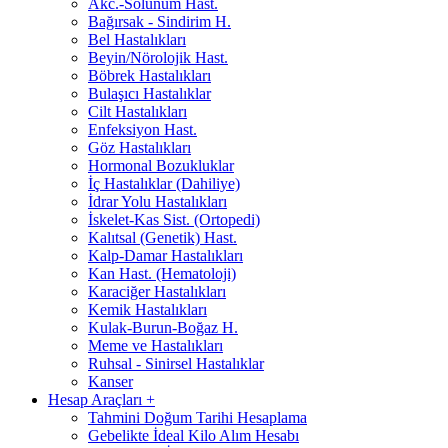
Akc.-Solunum Hast.
Bağırsak - Sindirim H.
Bel Hastalıkları
Beyin/Nörolojik Hast.
Böbrek Hastalıkları
Bulaşıcı Hastalıklar
Cilt Hastalıkları
Enfeksiyon Hast.
Göz Hastalıkları
Hormonal Bozukluklar
İç Hastalıklar (Dahiliye)
İdrar Yolu Hastalıkları
İskelet-Kas Sist. (Ortopedi)
Kalıtsal (Genetik) Hast.
Kalp-Damar Hastalıkları
Kan Hast. (Hematoloji)
Karaciğer Hastalıkları
Kemik Hastalıkları
Kulak-Burun-Boğaz H.
Meme ve Hastalıkları
Ruhsal - Sinirsel Hastalıklar
Kanser
Hesap Araçları
+
Tahmini Doğum Tarihi Hesaplama
Gebelikte İdeal Kilo Alım Hesabı