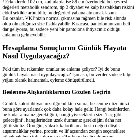
!
Erkeklerde 102 cm, kadınlarda ise 88 cm üzerindeki bel çevresi
değerleri metabolik sendrom, tip 2 diyabet ve kalp hastalıkları riskini
ciddi şekilde artırabilir, bu değerleri yabana atmamak lazım.
Bu oranlar, VKİ’nizin normal çıkmasına rağmen bile risk altında
olup olmadığınızı size fısıldayabilir. Kısacası, pantolonunuzun beli
dar geliyorsa, bu sadece yeni bir pantolona ihtiyacınız olduğu
anlamına gelmeyebilir.
Hesaplama Sonuçlarını Günlük Hayata
Nasıl Uygulayacağız?
Peki tüm bu rakamlar, oranlar ne anlama geliyor? İyi de bunu
günlük hayata nasıl uygulayacağız? İşin aslı, bu veriler sadece bilgi
yığını olarak kalmamalı, eyleme dönüştürülmeli.
Beslenme Alışkanlıklarınızı Gözden Geçirin
Günlük kalori ihtiyacınızı öğrendikten sonra, beslenme düzeninizi
buna göre ayarlamak çok daha kolay hale gelir. Hangi besinlerden
ne kadar almanız gerektiğini, hangi yiyeceklerin size ‘ilaç gibi
geleceğini’, hangilerinden uzak durmanız gerektiğini daha net
görürsünüz. Örneğin, yüksek kalorili ama besin değeri düşük
atıştırmalıklar yerine, protein ve lif açısından zengin seçeneklere
yönelmek hem tok kalmanızı sağlar hem de vücudunuzun