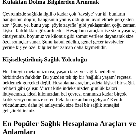
Kulaktan Dolma Bilgilerden Arınmak
Çevremizde sağlıkla ilgili o kadar çok ‘tavsiye’ var ki, bunların
hangisinin doğru, hangisinin yanlış olduğunu ayırt etmek gerçekten
zor. ‘Şunu ye, bunu yap, şöyle zayıfla’ gibi yaklaşımlar, çoğu zaman
kişisel farklılıkları göz ardı eder. Hesaplama araçları ise sizin yaşınız,
cinsiyetiniz, boyunuz ve kilonuz gibi somut verilere dayanarak size
özel sonuçlar sunar. Şunu kabul edelim, genel geçer tavsiyeler
yerine kişiye özel bilgiler her zaman daha kıymetlidir.
Kişiselleştirilmiş Sağlık Yolculuğu
Her bireyin metabolizması, yaşam tarzı ve sağlık hedefleri
birbirinden farklıdır. Bu yüzden tek tip bir ‘sağlıklı yaşam’ reçetesi
beklemek gerçekçi değil. Hesaplama araçları, adeta kişisel bir sağlık
rehberi gibi çalışır. Vücut kitle indeksinizden günlük kalori
ihtiyacınıza, ideal kilonuzdan bel çevresi oranınıza kadar birçok
kritik veriyi önünüze serer. Peki bu ne anlama geliyor? Kendi
vücudunuzu daha iyi anlayarak, size özel bir sağlık stratejisi
geliştirebilirsiniz.
En Popüler Sağlık Hesaplama Araçları ve
Anlamları