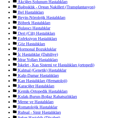
Akciğer-Solunum Hastalıkları
Bağışıklık - Organ Nakilleri (Transplantasyon)
Bel Hastalıkları
Beyin-Nörolojik Hastalıkları
Böbrek Hastalıkları
Bulaşıcı Hastalıklar
Deri (Cilt) Hastalıkları
Enfeksiyon Hastalıkları
Göz Hastalıkları
Hormonal Bozukluklar
İç Hastalıklar (Dahiliye)
İdrar Yolları Hastalıkları
İskelet - Kas Sistemi ve Hastalıkları (ortopedi)
Kalıtsal (Genetik) Hastalıklar
Kalp-Damar Hastalıkları
Kan Hastalıkları (Hematoloji)
Karaciğer Hastalıkları
Kemik-Ortopedik Hastalıkları
Kulak-Burun-Boğaz Rahatsızlıkları
Meme ve Hastalıkları
Romatolojik Hastalıklar
Ruhsal - Sinir Hastalıkları
Şeker Hastalığı (Diyabet)