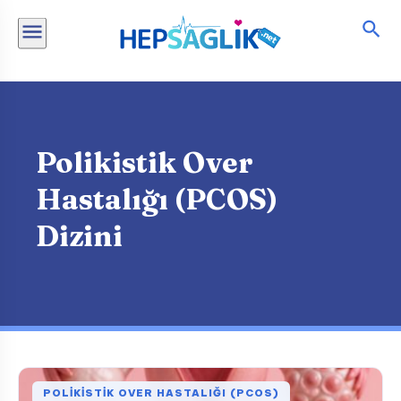
İçeriğe
atla
Polikistik Over
Hastalığı (PCOS)
Dizini
POLIKISTIK OVER HASTALIĞI (PCOS)