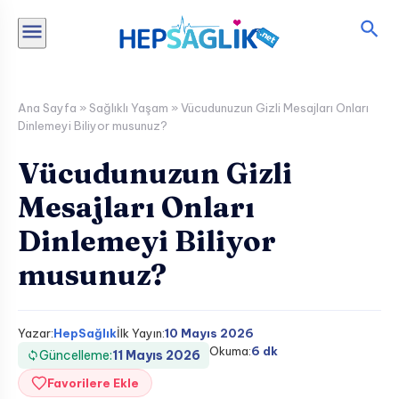
İçeriğe
atla
Ana Sayfa
»
Sağlıklı Yaşam
»
Vücudunuzun Gizli Mesajları Onları
Dinlemeyi Biliyor musunuz?
Vücudunuzun Gizli
Mesajları Onları
Dinlemeyi Biliyor
musunuz?
Yazar:
HepSağlık
İlk Yayın:
10 Mayıs 2026
Okuma:
6 dk
Güncelleme:
11 Mayıs 2026
Favorilere Ekle