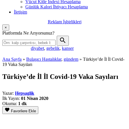
Vücut Kitle İndexi Hesaplama
Günlük Kalori İhtiyacı Hesaplama
İletişim
Reklam İşbirlikleri
×
Platformda Ne Arıyorsunuz?
diyabet
,
gebelik
,
kanser
Popüler aramalar:
Ana Sayfa
»
Bulaşıcı Hastalıklar
,
gündem
»
Türkiye’de İl İl Covid-
19 Vaka Sayıları
Türkiye’de İl İl Covid-19 Vaka Sayıları
Yazar:
Hepsaglik
İlk Yayın:
01 Nisan 2020
Okuma:
1 dk
Favorilere Ekle