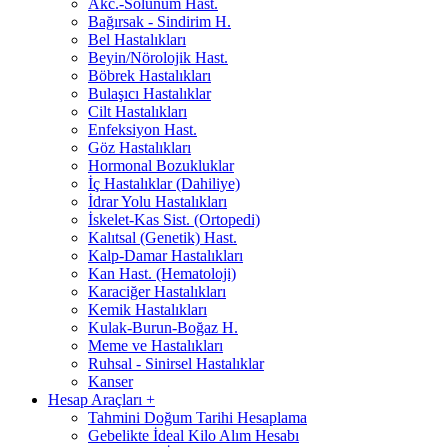
Akc.-Solunum Hast.
Bağırsak - Sindirim H.
Bel Hastalıkları
Beyin/Nörolojik Hast.
Böbrek Hastalıkları
Bulaşıcı Hastalıklar
Cilt Hastalıkları
Enfeksiyon Hast.
Göz Hastalıkları
Hormonal Bozukluklar
İç Hastalıklar (Dahiliye)
İdrar Yolu Hastalıkları
İskelet-Kas Sist. (Ortopedi)
Kalıtsal (Genetik) Hast.
Kalp-Damar Hastalıkları
Kan Hast. (Hematoloji)
Karaciğer Hastalıkları
Kemik Hastalıkları
Kulak-Burun-Boğaz H.
Meme ve Hastalıkları
Ruhsal - Sinirsel Hastalıklar
Kanser
Hesap Araçları
+
Tahmini Doğum Tarihi Hesaplama
Gebelikte İdeal Kilo Alım Hesabı