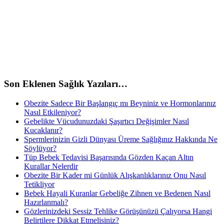
Son Eklenen Sağlık Yazıları…
Obezite Sadece Bir Başlangıç mı Beyniniz ve Hormonlarınız
Nasıl Etkileniyor?
Gebelikte Vücudunuzdaki Şaşırtıcı Değişimler Nasıl
Kucaklanır?
Spermlerinizin Gizli Dünyası Üreme Sağlığınız Hakkında Ne
Söylüyor?
Tüp Bebek Tedavisi Başarısında Gözden Kaçan Altın
Kurallar Nelerdir
Obezite Bir Kader mi Günlük Alışkanlıklarınız Onu Nasıl
Tetikliyor
Bebek Hayali Kuranlar Gebeliğe Zihnen ve Bedenen Nasıl
Hazırlanmalı?
Gözlerinizdeki Sessiz Tehlike Görüşünüzü Çalıyorsa Hangi
Belirtilere Dikkat Etmelisiniz?