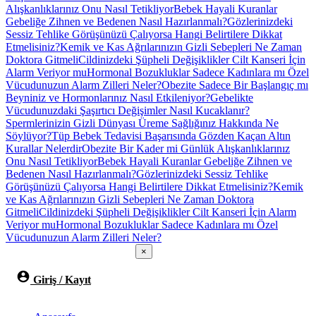
Alışkanlıklarınız Onu Nasıl Tetikliyor
Bebek Hayali Kuranlar
Gebeliğe Zihnen ve Bedenen Nasıl Hazırlanmalı?
Gözlerinizdeki
Sessiz Tehlike Görüşünüzü Çalıyorsa Hangi Belirtilere Dikkat
Etmelisiniz?
Kemik ve Kas Ağrılarınızın Gizli Sebepleri Ne Zaman
Doktora Gitmeli
Cildinizdeki Şüpheli Değişiklikler Cilt Kanseri İçin
Alarm Veriyor mu
Hormonal Bozukluklar Sadece Kadınlara mı Özel
Vücudunuzun Alarm Zilleri Neler?
Obezite Sadece Bir Başlangıç mı
Beyniniz ve Hormonlarınız Nasıl Etkileniyor?
Gebelikte
Vücudunuzdaki Şaşırtıcı Değişimler Nasıl Kucaklanır?
Spermlerinizin Gizli Dünyası Üreme Sağlığınız Hakkında Ne
Söylüyor?
Tüp Bebek Tedavisi Başarısında Gözden Kaçan Altın
Kurallar Nelerdir
Obezite Bir Kader mi Günlük Alışkanlıklarınız
Onu Nasıl Tetikliyor
Bebek Hayali Kuranlar Gebeliğe Zihnen ve
Bedenen Nasıl Hazırlanmalı?
Gözlerinizdeki Sessiz Tehlike
Görüşünüzü Çalıyorsa Hangi Belirtilere Dikkat Etmelisiniz?
Kemik
ve Kas Ağrılarınızın Gizli Sebepleri Ne Zaman Doktora
Gitmeli
Cildinizdeki Şüpheli Değişiklikler Cilt Kanseri İçin Alarm
Veriyor mu
Hormonal Bozukluklar Sadece Kadınlara mı Özel
Vücudunuzun Alarm Zilleri Neler?
×
Giriş / Kayıt