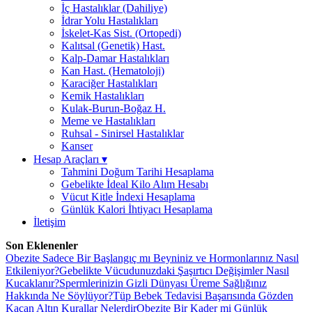
İç Hastalıklar (Dahiliye)
İdrar Yolu Hastalıkları
İskelet-Kas Sist. (Ortopedi)
Kalıtsal (Genetik) Hast.
Kalp-Damar Hastalıkları
Kan Hast. (Hematoloji)
Karaciğer Hastalıkları
Kemik Hastalıkları
Kulak-Burun-Boğaz H.
Meme ve Hastalıkları
Ruhsal - Sinirsel Hastalıklar
Kanser
Hesap Araçları
▾
Tahmini Doğum Tarihi Hesaplama
Gebelikte İdeal Kilo Alım Hesabı
Vücut Kitle İndexi Hesaplama
Günlük Kalori İhtiyacı Hesaplama
İletişim
Son Eklenenler
Obezite Sadece Bir Başlangıç mı Beyniniz ve Hormonlarınız Nasıl
Etkileniyor?
Gebelikte Vücudunuzdaki Şaşırtıcı Değişimler Nasıl
Kucaklanır?
Spermlerinizin Gizli Dünyası Üreme Sağlığınız
Hakkında Ne Söylüyor?
Tüp Bebek Tedavisi Başarısında Gözden
Kaçan Altın Kurallar Nelerdir
Obezite Bir Kader mi Günlük