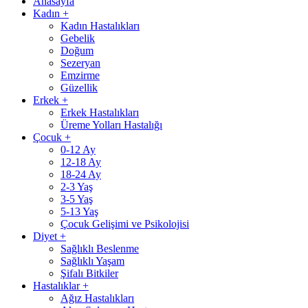
Anasayfa
Kadın
+
Kadın Hastalıkları
Gebelik
Doğum
Sezeryan
Emzirme
Güzellik
Erkek
+
Erkek Hastalıkları
Üreme Yolları Hastalığı
Çocuk
+
0-12 Ay
12-18 Ay
18-24 Ay
2-3 Yaş
3-5 Yaş
5-13 Yaş
Çocuk Gelişimi ve Psikolojisi
Diyet
+
Sağlıklı Beslenme
Sağlıklı Yaşam
Şifalı Bitkiler
Hastalıklar
+
Ağız Hastalıkları