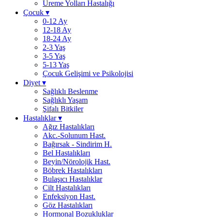
Üreme Yolları Hastalığı
Çocuk
▾
0-12 Ay
12-18 Ay
18-24 Ay
2-3 Yaş
3-5 Yaş
5-13 Yaş
Çocuk Gelişimi ve Psikolojisi
Diyet
▾
Sağlıklı Beslenme
Sağlıklı Yaşam
Şifalı Bitkiler
Hastalıklar
▾
Ağız Hastalıkları
Akc.-Solunum Hast.
Bağırsak - Sindirim H.
Bel Hastalıkları
Beyin/Nörolojik Hast.
Böbrek Hastalıkları
Bulaşıcı Hastalıklar
Cilt Hastalıkları
Enfeksiyon Hast.
Göz Hastalıkları
Hormonal Bozukluklar