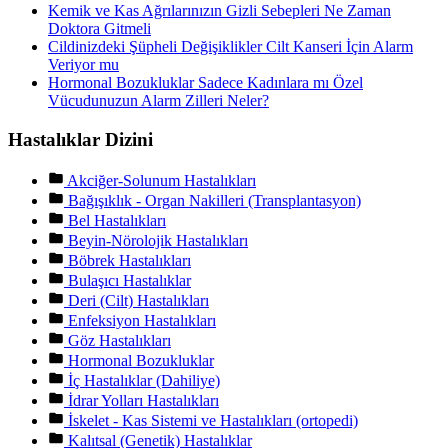
Kemik ve Kas Ağrılarınızın Gizli Sebepleri Ne Zaman
Doktora Gitmeli
Cildinizdeki Şüpheli Değişiklikler Cilt Kanseri İçin Alarm
Veriyor mu
Hormonal Bozukluklar Sadece Kadınlara mı Özel
Vücudunuzun Alarm Zilleri Neler?
Hastalıklar Dizini
Akciğer-Solunum Hastalıkları
Bağışıklık - Organ Nakilleri (Transplantasyon)
Bel Hastalıkları
Beyin-Nörolojik Hastalıkları
Böbrek Hastalıkları
Bulaşıcı Hastalıklar
Deri (Cilt) Hastalıkları
Enfeksiyon Hastalıkları
Göz Hastalıkları
Hormonal Bozukluklar
İç Hastalıklar (Dahiliye)
İdrar Yolları Hastalıkları
İskelet - Kas Sistemi ve Hastalıkları (ortopedi)
Kalıtsal (Genetik) Hastalıklar