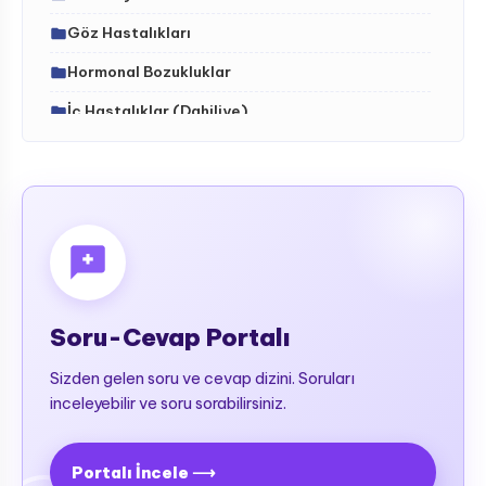
Göz Hastalıkları
Hormonal Bozukluklar
İç Hastalıklar (Dahiliye)
İdrar Yolları Hastalıkları
İskelet - Kas Sistemi ve Hastalıkları (ortopedi)
Kalıtsal (Genetik) Hastalıklar
Kalp-Damar Hastalıkları
Kan Hastalıkları (Hematoloji)
Soru-Cevap Portalı
Karaciğer Hastalıkları
Sizden gelen soru ve cevap dizini. Soruları
Kemik-Ortopedik Hastalıkları
inceleyebilir ve soru sorabilirsiniz.
Kulak-Burun-Boğaz Rahatsızlıkları
Meme ve Hastalıkları
Portalı İncele ⟶