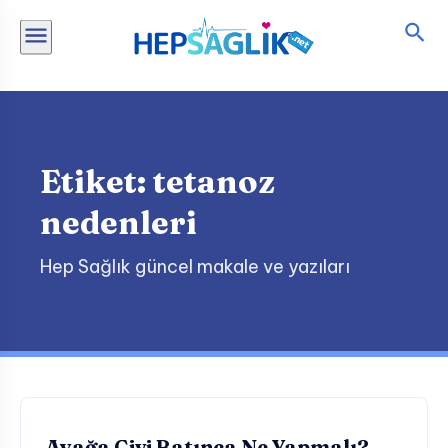
İçeriğe
atla
Etiket:
tetanoz
nedenleri
Hep Sağlık güncel makale ve yazıları
Acil Müdahale ve İlk Yardım
Ayağa Çivi Batınca Ne Yapmalı?