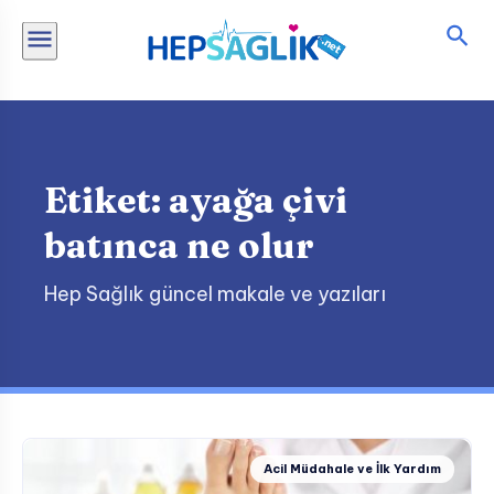
İçeriğe
atla
Etiket:
ayağa çivi
batınca ne olur
Hep Sağlık güncel makale ve yazıları
Acil Müdahale ve İlk Yardım