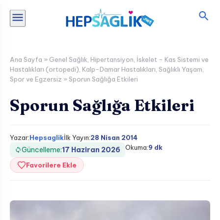
İçeriğe
atla
Ana Sayfa
»
Genel Sağlık
,
Hipertansiyon
,
İskelet - Kas Sistemi ve
Hastalıkları (ortopedi)
,
Kalp-Damar Hastalıkları
,
Sağlıklı Yaşam
,
Spor ve Egzersiz
»
Sporun Sağlığa Etkileri
Sporun Sağlığa Etkileri
Yazar:
Hepsaglik
İlk Yayın:
28 Nisan 2014
Okuma:
9 dk
Güncelleme:
17 Haziran 2026
Favorilere Ekle