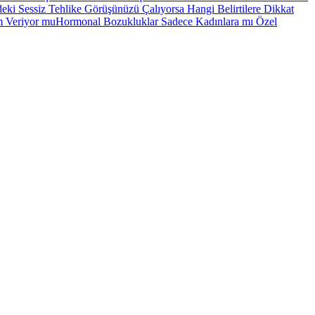
deki Sessiz Tehlike Görüşünüzü Çalıyorsa Hangi Belirtilere Dikkat
rm Veriyor mu
Hormonal Bozukluklar Sadece Kadınlara mı Özel