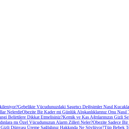
kileniyor?
Gebelikte Vücudunuzdaki Şaşırtıcı Değişimler Nasıl Kucakla
lar Nelerdir
Obezite Bir Kader mi Günlük Alışkanlıklarınız Onu Nasıl T
gi Belirtilere Dikkat Etmelisiniz?
Kemik ve Kas Ağrılarınızın Gizli S
ınlara mı Özel Vücudunuzun Alarm Zilleri Neler?
Obezite Sadece Bir 
n Gizli Dünyası Üreme Sağlığınız Hakkında Ne Söylüyor?
Tüp Bebek Te