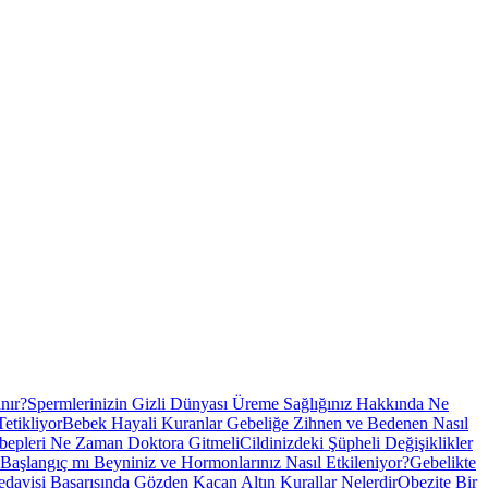
nır?
Spermlerinizin Gizli Dünyası Üreme Sağlığınız Hakkında Ne
etikliyor
Bebek Hayali Kuranlar Gebeliğe Zihnen ve Bedenen Nasıl
ebepleri Ne Zaman Doktora Gitmeli
Cildinizdeki Şüpheli Değişiklikler
Başlangıç mı Beyniniz ve Hormonlarınız Nasıl Etkileniyor?
Gebelikte
davisi Başarısında Gözden Kaçan Altın Kurallar Nelerdir
Obezite Bir