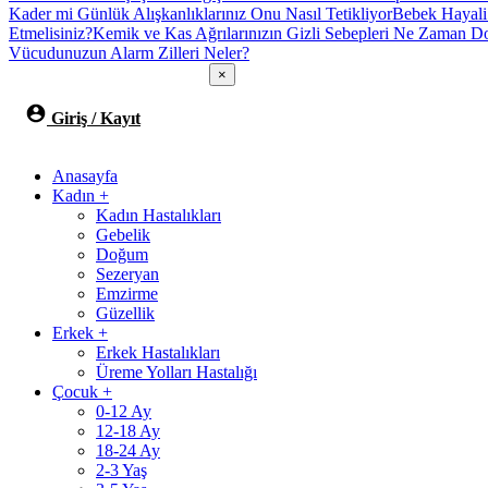
Kader mi Günlük Alışkanlıklarınız Onu Nasıl Tetikliyor
Bebek Hayali
Etmelisiniz?
Kemik ve Kas Ağrılarınızın Gizli Sebepleri Ne Zaman Do
Vücudunuzun Alarm Zilleri Neler?
×
Giriş / Kayıt
Anasayfa
Kadın
+
Kadın Hastalıkları
Gebelik
Doğum
Sezeryan
Emzirme
Güzellik
Erkek
+
Erkek Hastalıkları
Üreme Yolları Hastalığı
Çocuk
+
0-12 Ay
12-18 Ay
18-24 Ay
2-3 Yaş