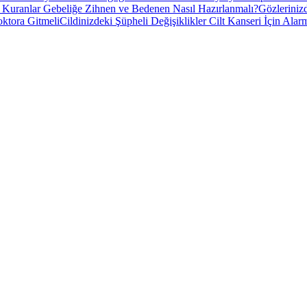
 Kuranlar Gebeliğe Zihnen ve Bedenen Nasıl Hazırlanmalı?
Gözleriniz
ktora Gitmeli
Cildinizdeki Şüpheli Değişiklikler Cilt Kanseri İçin Ala