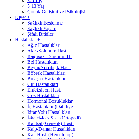
3-5 Yaş
5-13 Yaş
Çocuk Gelişimi ve Psikolojisi
Diyet
+
Sağlıklı Beslenme
Sağlıklı Yaşam
Şifalı Bitkiler
Hastalıklar
+
Ağız Hastalıkları
Akc.-Solunum Hast.
Bağırsak - Sindirim H.
Bel Hastalıkları
Beyin/Nörolojik Hast.
Böbrek Hastalıkları
Bulaşıcı Hastalıklar
Cilt Hastalıkları
Enfeksiyon Hast.
Göz Hastalıkları
Hormonal Bozukluklar
İç Hastalıklar (Dahiliye)
İdrar Yolu Hastalıkları
İskelet-Kas Sist. (Ortopedi)
Kalıtsal (Genetik) Hast.
Kalp-Damar Hastalıkları
Kan Hast. (Hematoloji)