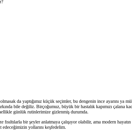
olmasak da yaptığımız küçük seçimler, bu dengenin ince ayarını ya mük
farkında bile değiliz. Birçoğumuz, büyük bir hastalık kapımızı çalana 
genellikle günlük rutinlerimize gizlenmiş durumda.
ısıltılarla bir şeyler anlatmaya çalışıyor olabilir, ama modern hayatın g
lt edeceğimizin yollarını keşfedelim.