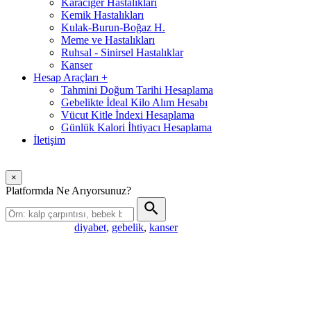
Karaciğer Hastalıkları
Kemik Hastalıkları
Kulak-Burun-Boğaz H.
Meme ve Hastalıkları
Ruhsal - Sinirsel Hastalıklar
Kanser
Hesap Araçları
+
Tahmini Doğum Tarihi Hesaplama
Gebelikte İdeal Kilo Alım Hesabı
Vücut Kitle İndexi Hesaplama
Günlük Kalori İhtiyacı Hesaplama
İletişim
×
Platformda Ne Arıyorsunuz?
diyabet
,
gebelik
,
kanser
Popüler aramalar: