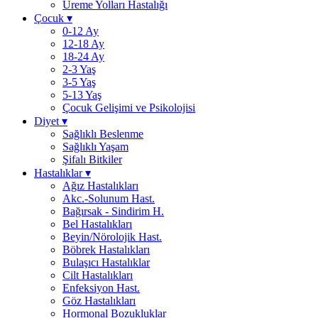
Üreme Yolları Hastalığı
Çocuk
▾
0-12 Ay
12-18 Ay
18-24 Ay
2-3 Yaş
3-5 Yaş
5-13 Yaş
Çocuk Gelişimi ve Psikolojisi
Diyet
▾
Sağlıklı Beslenme
Sağlıklı Yaşam
Şifalı Bitkiler
Hastalıklar
▾
Ağız Hastalıkları
Akc.-Solunum Hast.
Bağırsak - Sindirim H.
Bel Hastalıkları
Beyin/Nörolojik Hast.
Böbrek Hastalıkları
Bulaşıcı Hastalıklar
Cilt Hastalıkları
Enfeksiyon Hast.
Göz Hastalıkları
Hormonal Bozukluklar