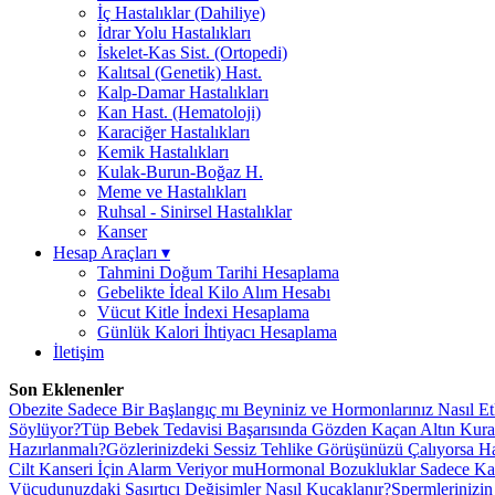
İç Hastalıklar (Dahiliye)
İdrar Yolu Hastalıkları
İskelet-Kas Sist. (Ortopedi)
Kalıtsal (Genetik) Hast.
Kalp-Damar Hastalıkları
Kan Hast. (Hematoloji)
Karaciğer Hastalıkları
Kemik Hastalıkları
Kulak-Burun-Boğaz H.
Meme ve Hastalıkları
Ruhsal - Sinirsel Hastalıklar
Kanser
Hesap Araçları
▾
Tahmini Doğum Tarihi Hesaplama
Gebelikte İdeal Kilo Alım Hesabı
Vücut Kitle İndexi Hesaplama
Günlük Kalori İhtiyacı Hesaplama
İletişim
Son Eklenenler
Obezite Sadece Bir Başlangıç mı Beyniniz ve Hormonlarınız Nasıl Et
Söylüyor?
Tüp Bebek Tedavisi Başarısında Gözden Kaçan Altın Kural
Hazırlanmalı?
Gözlerinizdeki Sessiz Tehlike Görüşünüzü Çalıyorsa Han
Cilt Kanseri İçin Alarm Veriyor mu
Hormonal Bozukluklar Sadece Kad
Vücudunuzdaki Şaşırtıcı Değişimler Nasıl Kucaklanır?
Spermlerinizi