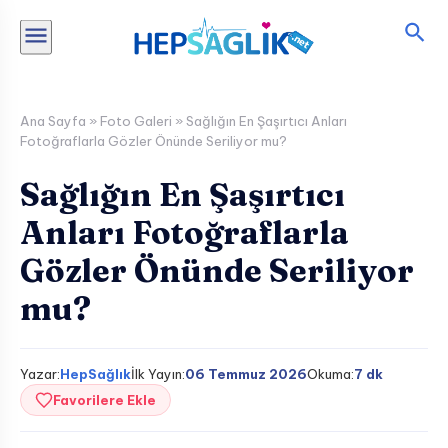
İçeriğe
atla
Ana Sayfa
»
Foto Galeri
»
Sağlığın En Şaşırtıcı Anları
Fotoğraflarla Gözler Önünde Seriliyor mu?
Sağlığın En Şaşırtıcı
Anları Fotoğraflarla
Gözler Önünde Seriliyor
mu?
Yazar:
HepSağlık
İlk Yayın:
06 Temmuz 2026
Okuma:
7 dk
Favorilere Ekle