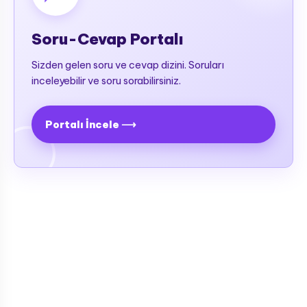
Kan Hastalıkları (Hematoloji)
Soru-Cevap Portalı
Karaciğer Hastalıkları
Sizden gelen soru ve cevap dizini. Soruları
Kemik-Ortopedik Hastalıkları
inceleyebilir ve soru sorabilirsiniz.
Kulak-Burun-Boğaz Rahatsızlıkları
Meme ve Hastalıkları
Portalı İncele ⟶
Romatolojik Hastalıklar
Ruhsal - Sinir Hastalıkları
Şeker Hastalığı (Diyabet)
Sindirim Sistemi ve Hastalıkları
(Gastroenteroloji)