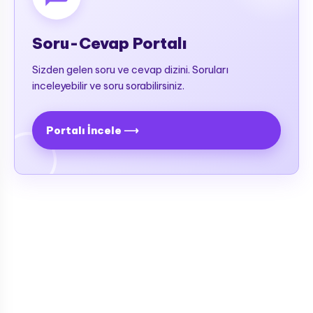
Kan Hastalıkları (Hematoloji)
Soru-Cevap Portalı
Karaciğer Hastalıkları
Sizden gelen soru ve cevap dizini. Soruları
Kemik-Ortopedik Hastalıkları
inceleyebilir ve soru sorabilirsiniz.
Kulak-Burun-Boğaz Rahatsızlıkları
Meme ve Hastalıkları
Portalı İncele ⟶
Romatolojik Hastalıklar
Ruhsal - Sinir Hastalıkları
Şeker Hastalığı (Diyabet)
Sindirim Sistemi ve Hastalıkları
(Gastroenteroloji)