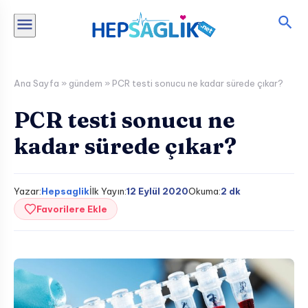
İçeriğe
atla
Ana Sayfa
»
gündem
»
PCR testi sonucu ne kadar sürede çıkar?
PCR testi sonucu ne
kadar sürede çıkar?
Yazar:
Hepsaglik
İlk Yayın:
12 Eylül 2020
Okuma:
2 dk
Favorilere Ekle