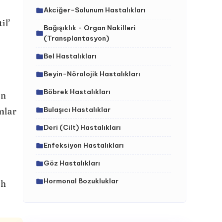
Akciğer-Solunum Hastalıkları
il’
Bağışıklık - Organ Nakilleri
(Transplantasyon)
Bel Hastalıkları
Beyin-Nörolojik Hastalıkları
Böbrek Hastalıkları
un
Bulaşıcı Hastalıklar
mlar
Deri (Cilt) Hastalıkları
Enfeksiyon Hastalıkları
Göz Hastalıkları
Hormonal Bozukluklar
ah
İç Hastalıklar (Dahiliye)
İdrar Yolları Hastalıkları