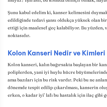
muyuz? İşin aslı, bu konuda bilinçli olmak, hayat
Şunu kabul edelim ki, kanser kelimesini duymak 
edildiğinde tedavi şansı oldukça yüksek olan bir 
ettiği için maalesef geç kalabiliyor. Bu yüzden
noktasıdır.
Kolon Kanseri Nedir ve Kimleri
Kolon kanseri, kalın bağırsakta başlayan bir ka
poliplerden, yani iyi huylu hücre büyümelerind
ama bazıları için bu risk vardır. Peki bu ne anl
dönemde tespit edilip çıkarılması, kanserin ol
erken, o kadar iyi’ lafı bu hastalık için ilaç gibi g