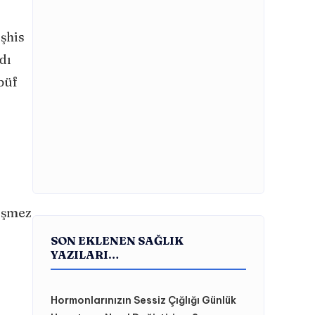
eşhis
dı
püf
nüşmez
SON EKLENEN SAĞLIK
YAZILARI…
Hormonlarınızın Sessiz Çığlığı Günlük