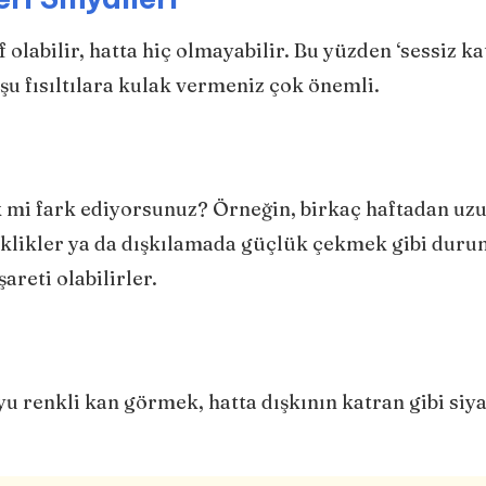
 olabilir, hatta hiç olmayabilir. Bu yüzden ‘sessiz kat
u fısıltılara kulak vermeniz çok önemli.
lik mi fark ediyorsunuz? Örneğin, birkaç haftadan uz
şiklikler ya da dışkılamada güçlük çekmek gibi duru
areti olabilirler.
u renkli kan görmek, hatta dışkının katran gibi siy