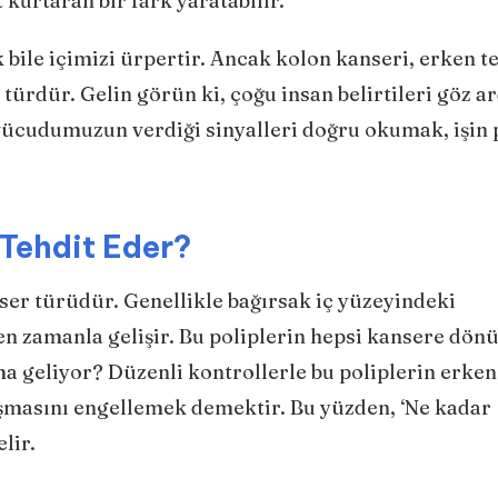
 kurtaran bir fark yaratabilir.
bile içimizi ürpertir. Ancak kolon kanseri, erken t
türdür. Gelin görün ki, çoğu insan belirtileri göz ar
, vücudumuzun verdiği sinyalleri doğru okumak, işin 
 Tehdit Eder?
nser türüdür. Genellikle bağırsak iç yüzeyindeki
en zamanla gelişir. Bu poliplerin hepsi kansere dö
ama geliyor? Düzenli kontrollerle bu poliplerin erken
uşmasını engellemek demektir. Bu yüzden, ‘Ne kadar
elir.