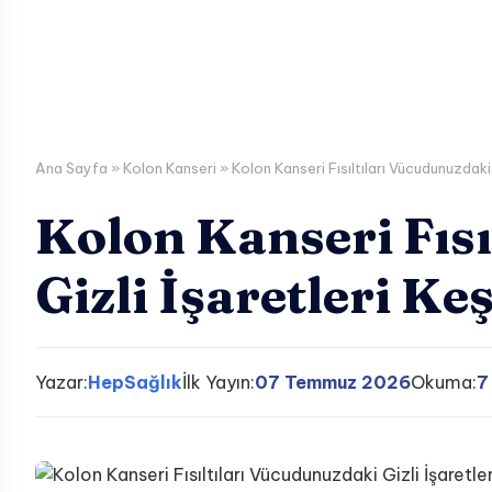
Ana Sayfa
»
Kolon Kanseri
»
Kolon Kanseri Fısıltıları Vücudunuzdaki 
Kolon Kanseri Fıs
Gizli İşaretleri Ke
Yazar:
HepSağlık
İlk Yayın:
07 Temmuz 2026
Okuma:
7