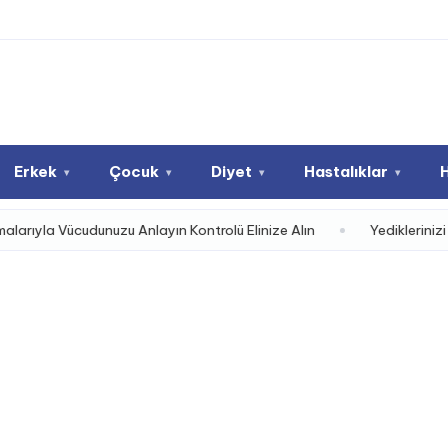
Erkek
Çocuk
Diyet
Hastalıklar
▾
▾
▾
▾
dunuzu Anlayın Kontrolü Elinize Alın
Yediklerinizi Sindiremiyo