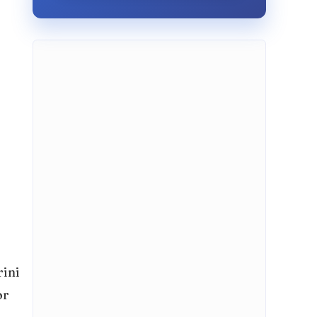
rini
or