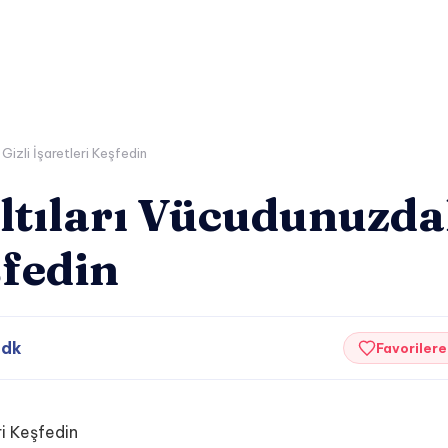
Gizli İşaretleri Keşfedin
ıltıları Vücudunuzda
şfedin
 dk
Favorilere