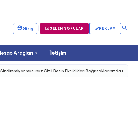
|
Giriş
GELEN SORULAR
REKLAM
Hesap Araçları
İletişim
▾
r musunuz Gizli Besin Eksiklikleri Bağırsaklarınızda mı Başlıyor?