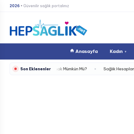
İçeriğe
2026
• Güvenilir sağlık portalınız
atla
Anasayfa
Kadın
▾
Karşı Güvende Kalmak Mümkün Mü?
Sağlık Hesaplamalarıyla Vücu
Son Eklenenler