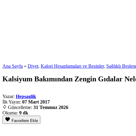
Ana Sayfa
»
Diyet
,
Kalori Hesaplamaları ve Besinler
,
Sağlıklı Besle
Kalsiyum Bakımından Zengin Gıdalar Nel
Yazar:
Hepsaglik
İlk Yayın:
07 Mart 2017
Güncelleme:
31 Temmuz 2026
Okuma:
9 dk
Favorilere Ekle