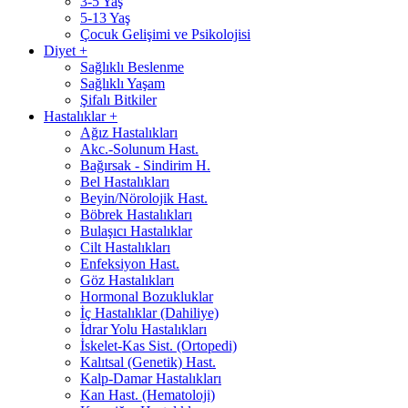
3-5 Yaş
5-13 Yaş
Çocuk Gelişimi ve Psikolojisi
Diyet
+
Sağlıklı Beslenme
Sağlıklı Yaşam
Şifalı Bitkiler
Hastalıklar
+
Ağız Hastalıkları
Akc.-Solunum Hast.
Bağırsak - Sindirim H.
Bel Hastalıkları
Beyin/Nörolojik Hast.
Böbrek Hastalıkları
Bulaşıcı Hastalıklar
Cilt Hastalıkları
Enfeksiyon Hast.
Göz Hastalıkları
Hormonal Bozukluklar
İç Hastalıklar (Dahiliye)
İdrar Yolu Hastalıkları
İskelet-Kas Sist. (Ortopedi)
Kalıtsal (Genetik) Hast.
Kalp-Damar Hastalıkları
Kan Hast. (Hematoloji)