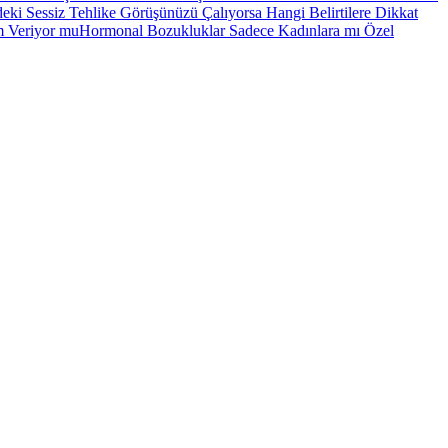
deki Sessiz Tehlike Görüşünüzü Çalıyorsa Hangi Belirtilere Dikkat
rm Veriyor mu
Hormonal Bozukluklar Sadece Kadınlara mı Özel