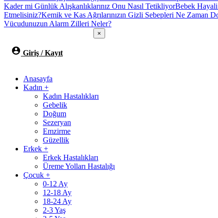
Kader mi Günlük Alışkanlıklarınız Onu Nasıl Tetikliyor
Bebek Hayali
Etmelisiniz?
Kemik ve Kas Ağrılarınızın Gizli Sebepleri Ne Zaman Do
Vücudunuzun Alarm Zilleri Neler?
×
Giriş / Kayıt
Anasayfa
Kadın
+
Kadın Hastalıkları
Gebelik
Doğum
Sezeryan
Emzirme
Güzellik
Erkek
+
Erkek Hastalıkları
Üreme Yolları Hastalığı
Çocuk
+
0-12 Ay
12-18 Ay
18-24 Ay
2-3 Yaş