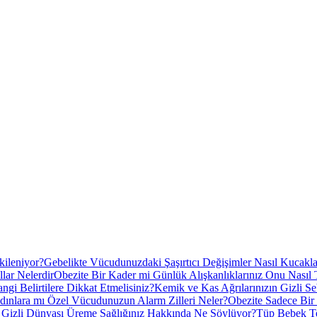
kileniyor?
Gebelikte Vücudunuzdaki Şaşırtıcı Değişimler Nasıl Kucakla
lar Nelerdir
Obezite Bir Kader mi Günlük Alışkanlıklarınız Onu Nasıl T
gi Belirtilere Dikkat Etmelisiniz?
Kemik ve Kas Ağrılarınızın Gizli S
ınlara mı Özel Vücudunuzun Alarm Zilleri Neler?
Obezite Sadece Bir 
n Gizli Dünyası Üreme Sağlığınız Hakkında Ne Söylüyor?
Tüp Bebek Te