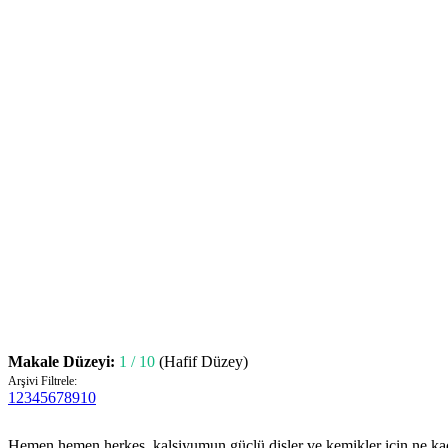
Makale Düzeyi:
1 / 10
(Hafif Düzey)
Arşivi Filtrele:
1
2
3
4
5
6
7
8
9
10
Hemen hemen herkes, kalsiyumun güçlü dişler ve kemikler için ne kada