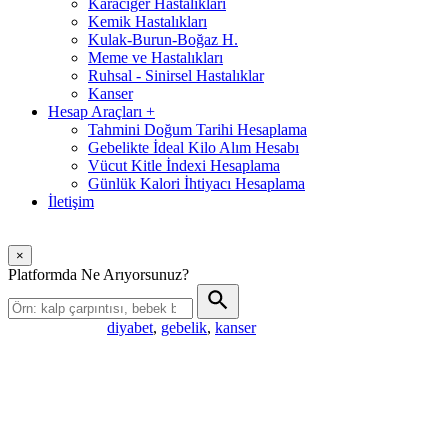
Karaciğer Hastalıkları
Kemik Hastalıkları
Kulak-Burun-Boğaz H.
Meme ve Hastalıkları
Ruhsal - Sinirsel Hastalıklar
Kanser
Hesap Araçları
+
Tahmini Doğum Tarihi Hesaplama
Gebelikte İdeal Kilo Alım Hesabı
Vücut Kitle İndexi Hesaplama
Günlük Kalori İhtiyacı Hesaplama
İletişim
×
Platformda Ne Arıyorsunuz?
diyabet
,
gebelik
,
kanser
Popüler aramalar: