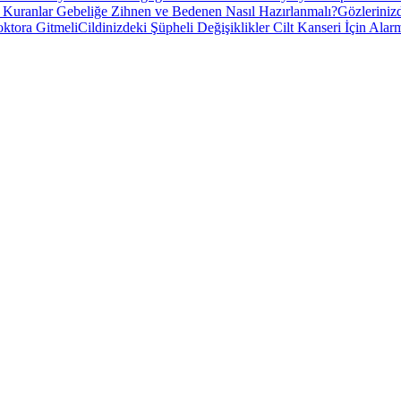
 Kuranlar Gebeliğe Zihnen ve Bedenen Nasıl Hazırlanmalı?
Gözleriniz
ktora Gitmeli
Cildinizdeki Şüpheli Değişiklikler Cilt Kanseri İçin Ala