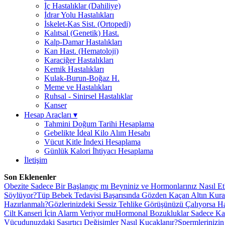
İç Hastalıklar (Dahiliye)
İdrar Yolu Hastalıkları
İskelet-Kas Sist. (Ortopedi)
Kalıtsal (Genetik) Hast.
Kalp-Damar Hastalıkları
Kan Hast. (Hematoloji)
Karaciğer Hastalıkları
Kemik Hastalıkları
Kulak-Burun-Boğaz H.
Meme ve Hastalıkları
Ruhsal - Sinirsel Hastalıklar
Kanser
Hesap Araçları
▾
Tahmini Doğum Tarihi Hesaplama
Gebelikte İdeal Kilo Alım Hesabı
Vücut Kitle İndexi Hesaplama
Günlük Kalori İhtiyacı Hesaplama
İletişim
Son Eklenenler
Obezite Sadece Bir Başlangıç mı Beyniniz ve Hormonlarınız Nasıl Et
Söylüyor?
Tüp Bebek Tedavisi Başarısında Gözden Kaçan Altın Kural
Hazırlanmalı?
Gözlerinizdeki Sessiz Tehlike Görüşünüzü Çalıyorsa Han
Cilt Kanseri İçin Alarm Veriyor mu
Hormonal Bozukluklar Sadece Kad
Vücudunuzdaki Şaşırtıcı Değişimler Nasıl Kucaklanır?
Spermlerinizi