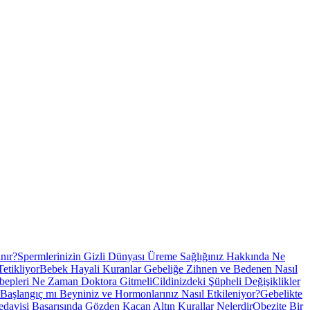
nır?
Spermlerinizin Gizli Dünyası Üreme Sağlığınız Hakkında Ne
etikliyor
Bebek Hayali Kuranlar Gebeliğe Zihnen ve Bedenen Nasıl
ebepleri Ne Zaman Doktora Gitmeli
Cildinizdeki Şüpheli Değişiklikler
Başlangıç mı Beyniniz ve Hormonlarınız Nasıl Etkileniyor?
Gebelikte
davisi Başarısında Gözden Kaçan Altın Kurallar Nelerdir
Obezite Bir