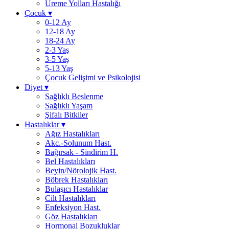
Üreme Yolları Hastalığı
Çocuk
▾
0-12 Ay
12-18 Ay
18-24 Ay
2-3 Yaş
3-5 Yaş
5-13 Yaş
Çocuk Gelişimi ve Psikolojisi
Diyet
▾
Sağlıklı Beslenme
Sağlıklı Yaşam
Şifalı Bitkiler
Hastalıklar
▾
Ağız Hastalıkları
Akc.-Solunum Hast.
Bağırsak - Sindirim H.
Bel Hastalıkları
Beyin/Nörolojik Hast.
Böbrek Hastalıkları
Bulaşıcı Hastalıklar
Cilt Hastalıkları
Enfeksiyon Hast.
Göz Hastalıkları
Hormonal Bozukluklar