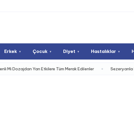
Erkek
Çocuk
Diyet
Hastalıklar
▾
▾
▾
▾
n Yan Etkilere Tüm Merak Edilenler
Sezeryanla Doğum: Karar A