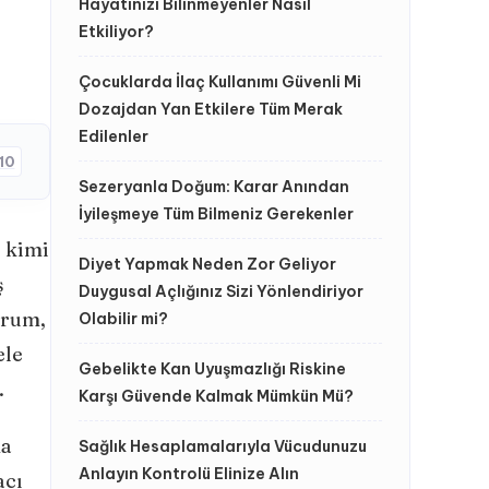
Hayatınızı Bilinmeyenler Nasıl
Etkiliyor?
Çocuklarda İlaç Kullanımı Güvenli Mi
Dozajdan Yan Etkilere Tüm Merak
Edilenler
10
Sezeryanla Doğum: Karar Anından
İyileşmeye Tüm Bilmeniz Gerekenler
, kimi
Diyet Yapmak Neden Zor Geliyor
ş
Duygusal Açlığınız Sizi Yönlendiriyor
urum,
Olabilir mi?
ele
Gebelikte Kan Uyuşmazlığı Riskine
.
Karşı Güvende Kalmak Mümkün Mü?
ma
Sağlık Hesaplamalarıyla Vücudunuzu
Anlayın Kontrolü Elinize Alın
acı