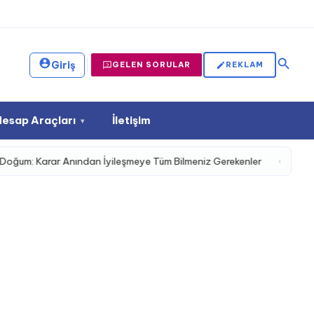
|
Giriş
GELEN SORULAR
REKLAM
Hesap Araçları
İletişim
▾
nından İyileşmeye Tüm Bilmeniz Gerekenler
Diyet Yapmak Neden