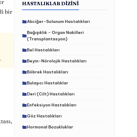
er
HASTALIKLAR DIZINI
i bir
Akciğer-Solunum Hastalıkları
Bağışıklık - Organ Nakilleri
(Transplantasyon)
Bel Hastalıkları
.
Beyin-Nörolojik Hastalıkları
Böbrek Hastalıkları
Bulaşıcı Hastalıklar
Deri (Cilt) Hastalıkları
Enfeksiyon Hastalıkları
Göz Hastalıkları
tası,
Hormonal Bozukluklar