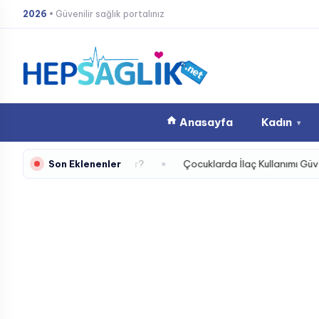
İçeriğe
2026
• Güvenilir sağlık portalınız
atla
Anasayfa
Kadın
▾
 Nasıl Etkiliyor?
Çocuklarda İlaç Kullanımı Güvenli Mi Dozajda
Son Eklenenler