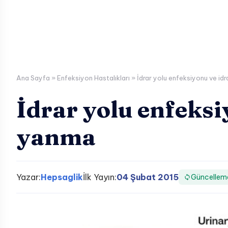
Ana Sayfa
»
Enfeksiyon Hastalıkları
»
İdrar yolu enfeksiyonu ve id
İdrar yolu enfeksi
yanma
Yazar:
Hepsaglik
İlk Yayın:
04 Şubat 2015
Güncellem