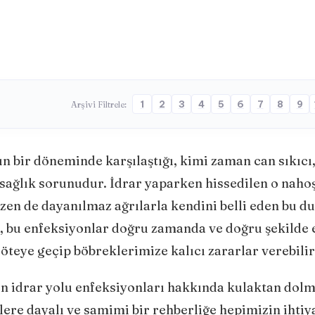
1
2
3
4
5
6
7
8
9
Arşivi Filtrele:
 bir döneminde karşılaştığı, kimi zaman can sıkıcı
sağlık sorunudur. İdrar yaparken hissedilen o naho
bazen de dayanılmaz ağrılarla kendini belli eden bu d
lı, bu enfeksiyonlar doğru zamanda ve doğru şekilde 
 öteye geçip böbreklerimize kalıcı zararlar verebilir
n idrar yolu enfeksiyonları hakkında kulaktan dol
lere dayalı ve samimi bir rehberliğe hepimizin ihtiy