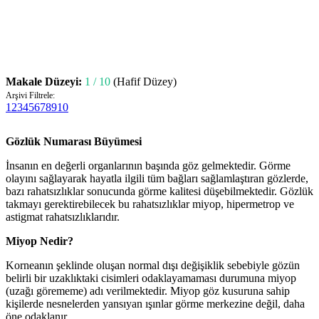
Makale Düzeyi:
1 / 10
(Hafif Düzey)
Arşivi Filtrele:
1
2
3
4
5
6
7
8
9
10
Gözlük Numarası Büyümesi
İnsanın en değerli organlarının başında göz gelmektedir. Görme
olayını sağlayarak hayatla ilgili tüm bağları sağlamlaştıran gözlerde,
bazı rahatsızlıklar sonucunda görme kalitesi düşebilmektedir. Gözlük
takmayı gerektirebilecek bu rahatsızlıklar miyop,
hipermetrop
ve
astigmat rahatsızlıklarıdır.
Miyop Nedir?
Korneanın şeklinde oluşan normal dışı değişiklik sebebiyle gözün
belirli bir uzaklıktaki cisimleri odaklayamaması durumuna miyop
(uzağı görememe) adı verilmektedir. Miyop göz kusuruna sahip
kişilerde nesnelerden yansıyan ışınlar görme merkezine değil, daha
öne odaklanır.