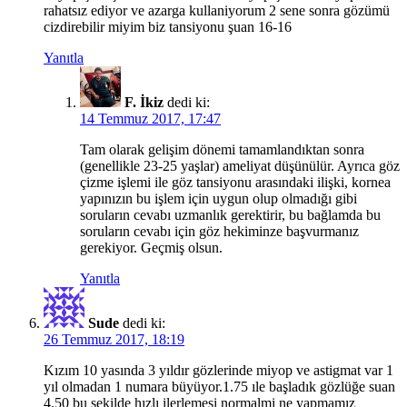
rahatsız ediyor ve azarga kullaniyorum 2 sene sonra gözümü
cizdirebilir miyim biz tansiyonu şuan 16-16
Yanıtla
F. İkiz
dedi ki:
14 Temmuz 2017, 17:47
Tam olarak gelişim dönemi tamamlandıktan sonra
(genellikle 23-25 yaşlar) ameliyat düşünülür. Ayrıca göz
çizme işlemi ile göz tansiyonu arasındaki ilişki, kornea
yapınızın bu işlem için uygun olup olmadığı gibi
soruların cevabı uzmanlık gerektirir, bu bağlamda bu
soruların cevabı için göz hekiminze başvurmanız
gerekiyor. Geçmiş olsun.
Yanıtla
Sude
dedi ki:
26 Temmuz 2017, 18:19
Kızım 10 yasında 3 yıldır gözlerinde miyop ve astigmat var 1
yıl olmadan 1 numara büyüyor.1.75 ıle başladık gözlüğe suan
4.50 bu şekilde hızlı ilerlemesi normalmi ne yapmamız