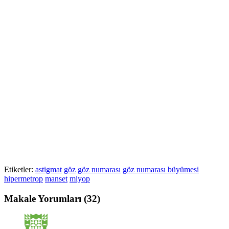
Etiketler:
astigmat
göz
göz numarası
göz numarası büyümesi
hipermetrop
manset
miyop
Makale Yorumları
(32)