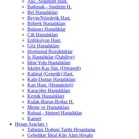
Akc.-Solunum Hast.
Bağırsak - Sindirim H.
Bel Hastalıkları
Beyin/Nörolojik Hast.
Böbrek Hastalıkları
Bulaşıcı Hastalıklar
Cilt Hastalıkları
Enfeksiyon Hast.
Göz Hastalıkları
Hormonal Bozukluklar
İç Hastalıklar (Dahiliye)
İdrar Yolu Hastalıkları
İskelet-Kas Sist. (Ortopedi)
Kalıtsal (Genetik) Hast.
Kalp-Damar Hastalıkları
Kan Hast. (Hematoloji)
Karaciğer Hastalıkları
Kemik Hastalıkları
Kulak-Burun-Boğaz H.
Meme ve Hastalıkları
Ruhsal - Sinirsel Hastalıklar
Kanser
Hesap Araçları
+
Tahmini Doğum Tarihi Hesaplama
Gebelikte İdeal Kilo Alım Hesabı