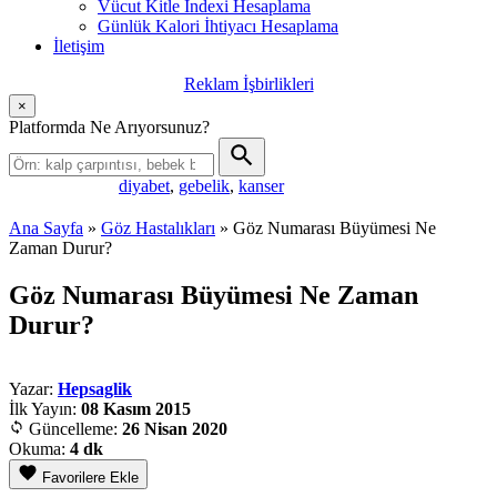
Vücut Kitle İndexi Hesaplama
Günlük Kalori İhtiyacı Hesaplama
İletişim
Reklam İşbirlikleri
×
Platformda Ne Arıyorsunuz?
diyabet
,
gebelik
,
kanser
Popüler aramalar:
Ana Sayfa
»
Göz Hastalıkları
»
Göz Numarası Büyümesi Ne
Zaman Durur?
Göz Numarası Büyümesi Ne Zaman
Durur?
Yazar:
Hepsaglik
İlk Yayın:
08 Kasım 2015
Güncelleme:
26 Nisan 2020
Okuma:
4 dk
Favorilere Ekle