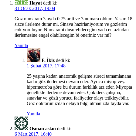
Hayat
dedi ki:
31 Ocak 2017, 19:04
Goz numaram 3 ayda 0.75 artti ve 3 numara oldum. Yasim 18
sizce ilerleme durar mi. Sinava hazirlaniyorum ve gozlerim
cok yoruluyor. Numarami dusurebilecegim yada en azindan
ilerlemesine engel olabilecegim bi oneriniz var mi?
Yanıtla
F. İkiz
dedi ki:
1 Şubat 2017, 17:48
25 yaşına kadar, anatomik gelişme süreci tamamlanana
kadar göz ilerlemesi devam eder. Ayrıca miyop veya
hipermetroba göre bu durum farklılık arz eder. Miyopta
genellikle ilerleme devam eder. Çok ders çalışma,
sınavlar ve gözü yorucu faaliyetler olayı tetikleyebilir.
Göz doktorunuzdan detaylı bilgi almanızda fayda var.
Yanıtla
Osman aslan
dedi ki:
6 Mart 2017, 16:40