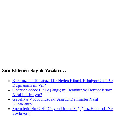
Son Eklenen Sağlık Yazıları…
Karnınızdaki Rahatsızlıklar Neden Bitmek Bilmiyor Gizli Bir
Düşmanınız mı Var?
Obezite Sadece Bir Başlangıç mı Beyniniz ve Hormonlarınız
Nasıl Etkileniyor?
Gebelikte Vücudunuzdaki Şaşırtıcı Değişimler Nasıl
Kucaklanır?
Spermlerinizin Gizli Dünyası Üreme Sağlığınız Hakkında Ne
Söylüyor?