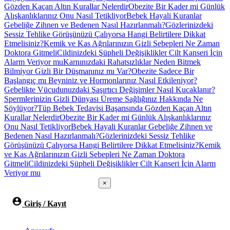
Gözden Kaçan Altın Kurallar Nelerdir
Obezite Bir Kader mi Günlük
Alışkanlıklarınız Onu Nasıl Tetikliyor
Bebek Hayali Kuranlar
Gebeliğe Zihnen ve Bedenen Nasıl Hazırlanmalı?
Gözlerinizdeki
Sessiz Tehlike Görüşünüzü Çalıyorsa Hangi Belirtilere Dikkat
Etmelisiniz?
Kemik ve Kas Ağrılarınızın Gizli Sebepleri Ne Zaman
Doktora Gitmeli
Cildinizdeki Şüpheli Değişiklikler Cilt Kanseri İçin
Alarm Veriyor mu
Karnınızdaki Rahatsızlıklar Neden Bitmek
Bilmiyor Gizli Bir Düşmanınız mı Var?
Obezite Sadece Bir
Başlangıç mı Beyniniz ve Hormonlarınız Nasıl Etkileniyor?
Gebelikte Vücudunuzdaki Şaşırtıcı Değişimler Nasıl Kucaklanır?
Spermlerinizin Gizli Dünyası Üreme Sağlığınız Hakkında Ne
Söylüyor?
Tüp Bebek Tedavisi Başarısında Gözden Kaçan Altın
Kurallar Nelerdir
Obezite Bir Kader mi Günlük Alışkanlıklarınız
Onu Nasıl Tetikliyor
Bebek Hayali Kuranlar Gebeliğe Zihnen ve
Bedenen Nasıl Hazırlanmalı?
Gözlerinizdeki Sessiz Tehlike
Görüşünüzü Çalıyorsa Hangi Belirtilere Dikkat Etmelisiniz?
Kemik
ve Kas Ağrılarınızın Gizli Sebepleri Ne Zaman Doktora
Gitmeli
Cildinizdeki Şüpheli Değişiklikler Cilt Kanseri İçin Alarm
Veriyor mu
×
Giriş / Kayıt