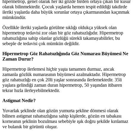
hipermetrop
, genel olarak her iki gözde birden ortaya çıkan bir kusur
olarak bilinmektedir. Çocuk yaşlarda hemen tespit edildiği takdirde
ileriki yaşlarda daha büyük sorunlar ortaya çıkarmasından kaçınmak
mümkündür.
Özellikle ileriki yaşlarda görülme sıklığı oldukça yüksek olan
hipermetrop
tedavisi zor olan bir göz rahatsızlığıdır.
Hipermetrop
rahatsızlığına sahip olanlar gözlüğü sürekli takamayabilirler, bu
sebeple de tedavisi çok mümkün değildir.
Hipermetrop
Göz Rahatsızlığında Göz Numarası Büyümesi Ne
Zaman Durur?
Hipermetrop
ilerlemesi hiçbir yaşta tamamen durmaz, ancak
zamanla gözlük numarasının büyümesi azalmaktadır.
Hipermetrop
göz rahatsızlığı en çok 20li yaşlar sonrasında ilerlemektedir. 35li
yaşlara gelindiği zaman duran
hipermetrop
, 50 yaşından itibaren
tekrar hızla ilerleyebilmektedir.
Astigmat Nedir?
Yuvarlak şeklinde olan gözün yumurta şekline dönmesi olarak
bilinen astigmat rahatsızlığına sahip kişilerde, gözün en tabakası
korneanın şeklinin bozulması sebebiyle ışık doğru şekilde kırılamaz
ve bulanık bir görüntü oluşur.