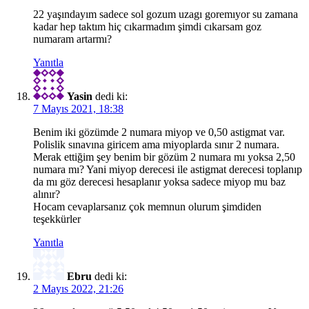
22 yaşındayım sadece sol gozum uzagı goremıyor su zamana
kadar hep taktım hiç cıkarmadım şimdi cıkarsam goz
numaram artarmı?
Yanıtla
Yasin
dedi ki:
7 Mayıs 2021, 18:38
Benim iki gözümde 2 numara miyop ve 0,50 astigmat var.
Polislik sınavına giricem ama miyoplarda sınır 2 numara.
Merak ettiğim şey benim bir gözüm 2 numara mı yoksa 2,50
numara mı? Yani miyop derecesi ile astigmat derecesi toplanıp
da mı göz derecesi hesaplanır yoksa sadece miyop mu baz
alınır?
Hocam cevaplarsanız çok memnun olurum şimdiden
teşekkürler
Yanıtla
Ebru
dedi ki:
2 Mayıs 2022, 21:26