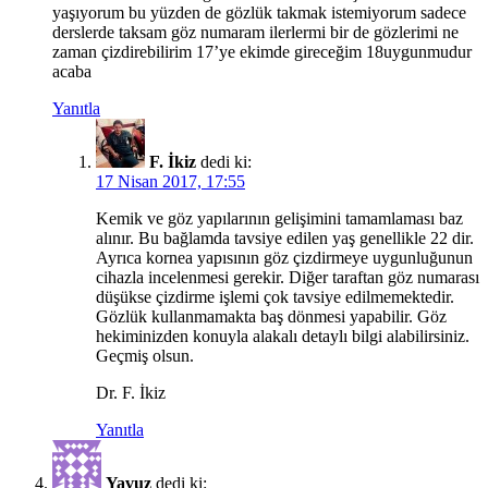
yaşıyorum bu yüzden de gözlük takmak istemiyorum sadece
derslerde taksam göz numaram ilerlermi bir de gözlerimi ne
zaman çizdirebilirim 17’ye ekimde gireceğim 18uygunmudur
acaba
Yanıtla
F. İkiz
dedi ki:
17 Nisan 2017, 17:55
Kemik ve göz yapılarının gelişimini tamamlaması baz
alınır. Bu bağlamda tavsiye edilen yaş genellikle 22 dir.
Ayrıca kornea yapısının göz çizdirmeye uygunluğunun
cihazla incelenmesi gerekir. Diğer taraftan göz numarası
düşükse çizdirme işlemi çok tavsiye edilmemektedir.
Gözlük kullanmamakta baş dönmesi yapabilir. Göz
hekiminizden konuyla alakalı detaylı bilgi alabilirsiniz.
Geçmiş olsun.
Dr. F. İkiz
Yanıtla
Yavuz
dedi ki: