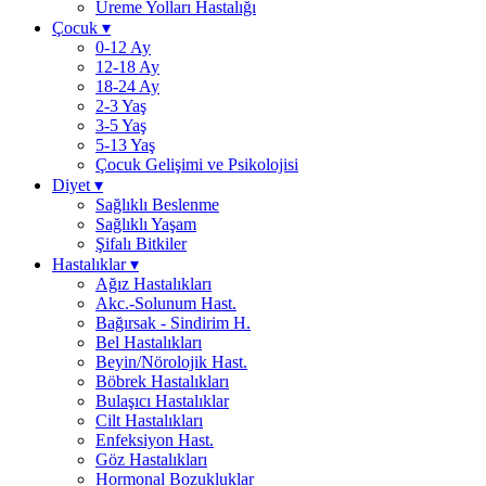
Üreme Yolları Hastalığı
Çocuk
▾
0-12 Ay
12-18 Ay
18-24 Ay
2-3 Yaş
3-5 Yaş
5-13 Yaş
Çocuk Gelişimi ve Psikolojisi
Diyet
▾
Sağlıklı Beslenme
Sağlıklı Yaşam
Şifalı Bitkiler
Hastalıklar
▾
Ağız Hastalıkları
Akc.-Solunum Hast.
Bağırsak - Sindirim H.
Bel Hastalıkları
Beyin/Nörolojik Hast.
Böbrek Hastalıkları
Bulaşıcı Hastalıklar
Cilt Hastalıkları
Enfeksiyon Hast.
Göz Hastalıkları
Hormonal Bozukluklar