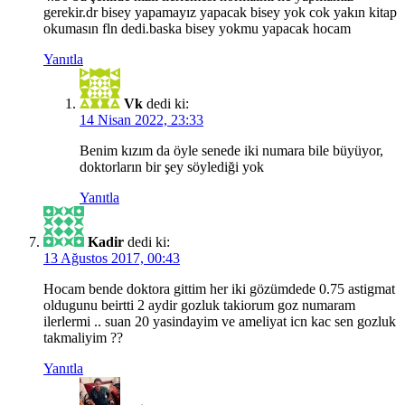
gerekir.dr bisey yapamayız yapacak bisey yok cok yakın kitap
okumasın fln dedi.baska bisey yokmu yapacak hocam
Yanıtla
Vk
dedi ki:
14 Nisan 2022, 23:33
Benim kızım da öyle senede iki numara bile büyüyor,
doktorların bir şey söylediği yok
Yanıtla
Kadir
dedi ki:
13 Ağustos 2017, 00:43
Hocam bende doktora gittim her iki gözümdede 0.75 astigmat
oldugunu beirtti 2 aydir gozluk takiorum goz numaram
ilerlermi .. suan 20 yasindayim ve ameliyat icn kac sen gozluk
takmaliyim ??
Yanıtla