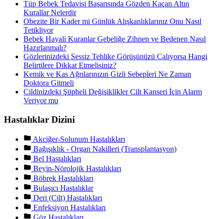
Tüp Bebek Tedavisi Başarısında Gözden Kaçan Altın
Kurallar Nelerdir
Obezite Bir Kader mi Günlük Alışkanlıklarınız Onu Nasıl
Tetikliyor
Bebek Hayali Kuranlar Gebeliğe Zihnen ve Bedenen Nasıl
Hazırlanmalı?
Gözlerinizdeki Sessiz Tehlike Görüşünüzü Çalıyorsa Hangi
Belirtilere Dikkat Etmelisiniz?
Kemik ve Kas Ağrılarınızın Gizli Sebepleri Ne Zaman
Doktora Gitmeli
Cildinizdeki Şüpheli Değişiklikler Cilt Kanseri İçin Alarm
Veriyor mu
Hastalıklar Dizini
Akciğer-Solunum Hastalıkları
Bağışıklık - Organ Nakilleri (Transplantasyon)
Bel Hastalıkları
Beyin-Nörolojik Hastalıkları
Böbrek Hastalıkları
Bulaşıcı Hastalıklar
Deri (Cilt) Hastalıkları
Enfeksiyon Hastalıkları
Göz Hastalıkları