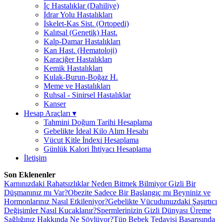
İç Hastalıklar (Dahiliye)
İdrar Yolu Hastalıkları
İskelet-Kas Sist. (Ortopedi)
Kalıtsal (Genetik) Hast.
Kalp-Damar Hastalıkları
Kan Hast. (Hematoloji)
Karaciğer Hastalıkları
Kemik Hastalıkları
Kulak-Burun-Boğaz H.
Meme ve Hastalıkları
Ruhsal - Sinirsel Hastalıklar
Kanser
Hesap Araçları
▾
Tahmini Doğum Tarihi Hesaplama
Gebelikte İdeal Kilo Alım Hesabı
Vücut Kitle İndexi Hesaplama
Günlük Kalori İhtiyacı Hesaplama
İletişim
Son Eklenenler
Karnınızdaki Rahatsızlıklar Neden Bitmek Bilmiyor Gizli Bir
Düşmanınız mı Var?
Obezite Sadece Bir Başlangıç mı Beyniniz ve
Hormonlarınız Nasıl Etkileniyor?
Gebelikte Vücudunuzdaki Şaşırtıcı
Değişimler Nasıl Kucaklanır?
Spermlerinizin Gizli Dünyası Üreme
Sağlığınız Hakkında Ne Söylüyor?
Tüp Bebek Tedavisi Başarısında