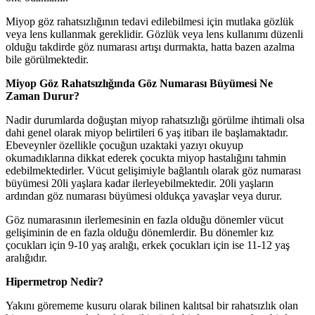
Miyop göz rahatsızlığının tedavi edilebilmesi için mutlaka gözlük
veya lens kullanmak gereklidir. Gözlük veya lens kullanımı düzenli
olduğu takdirde göz numarası artışı durmakta, hatta bazen azalma
bile görülmektedir.
Miyop Göz Rahatsızlığında Göz Numarası Büyümesi Ne
Zaman Durur?
Nadir durumlarda doğuştan miyop rahatsızlığı görülme ihtimali olsa
dahi genel olarak miyop belirtileri 6 yaş itibarı ile başlamaktadır.
Ebeveynler özellikle çocuğun uzaktaki yazıyı okuyup
okumadıklarına dikkat ederek çocukta miyop hastalığını tahmin
edebilmektedirler. Vücut gelişimiyle bağlantılı olarak göz numarası
büyümesi 20li yaşlara kadar ilerleyebilmektedir. 20li yaşların
ardından göz numarası büyümesi oldukça yavaşlar veya durur.
Göz numarasının ilerlemesinin en fazla olduğu dönemler vücut
gelişiminin de en fazla olduğu dönemlerdir. Bu dönemler kız
çocukları için 9-10 yaş aralığı, erkek çocukları için ise 11-12 yaş
aralığıdır.
Hipermetrop
Nedir?
Yakını görememe kusuru olarak bilinen
kalıtsal
bir rahatsızlık olan