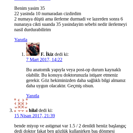
Benim yasim 35
22 yasinda 10 numaradan cizdirdim
2 numaya düştü ama ilerleme durmadi ve lazerden sonra 6
nunaraya cikti suanda 35 yasindayim sebebi nedir ilerlemeyi
nasil durdurabilirim
Yanıtla
F. İkiz
dedi ki:
7 Mart 2017, 14:22
Bu anatomik yapıyla veya post-op durum kaynaklı
olabilir. Bu konuyu doktorunuzla istişare etmeniz
gerekir. Göz hekiminizden daha sağlıklı bilgi almanız
daha uygun olacaktır. Geçmiş olsun.
Yanıtla
hilal
dedi ki:
15 Nisan 2017, 21:39
bende miyop ve astigmat var 1.5 / 2 denildi henüz başlangıç
dedi doktor fakat ben gözlük kullanirken baş dönmesi