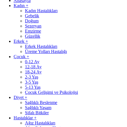
Anasayfa
Kadın
+
Kadın Hastalıkları
Gebelik
Doğum
Sezeryan
Emzirme
Güzellik
Erkek
+
Erkek Hastalıkları
Üreme Yolları Hastalığı
Çocuk
+
0-12 Ay
12-18 Ay
18-24 Ay
2-3 Yaş
3-5 Yaş
5-13 Yaş
Çocuk Gelişimi ve Psikolojisi
Diyet
+
Sağlıklı Beslenme
Sağlıklı Yaşam
Şifalı Bitkiler
Hastalıklar
+
Ağız Hastalıkları