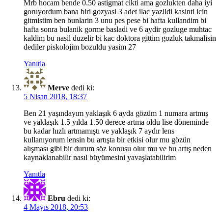
Mrb hocam bende 0.50 astigmat cikti ama gozlukten daha iyi
goruyordum bana biri gozyasi 3 adet ilac yazildi kasinti icin
gitmistim ben bunlarin 3 unu pes pese bi hafta kullandim bi
hafta sonra bulanik gorme basladi ve 6 aydir gozluge muhtac
kaldim bu nasil duzelir bi kac doktora gittim gozluk takmalisin
dediler piskolojim bozuldu yasim 27
Yanıtla
Merve
dedi ki:
5 Nisan 2018, 18:37
Ben 21 yaşındayım yaklaşık 6 ayda gözüm 1 numara artmış
ve yaklaşık 1.5 yılda 1.50 derece artma oldu lise döneminde
bu kadar hızlı artmamıştı ve yaklaşık 7 aydır lens
kullanıyorum lensin bu artışta bir etkisi olur mu gözün
alışması gibi bir durum söz konusu olur mu ve bu artış neden
kaynaklanabilir nasıl büyümesini yavaşlatabilirim
Yanıtla
Ebru
dedi ki:
4 Mayıs 2018, 20:53