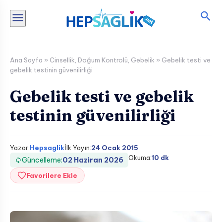
İçeriğe
atla
Ana Sayfa
»
Cinsellik
,
Doğum Kontrolü
,
Gebelik
»
Gebelik testi ve
gebelik testinin güvenilirliği
Gebelik testi ve gebelik
testinin güvenilirliği
Yazar:
Hepsaglik
İlk Yayın:
24 Ocak 2015
Okuma:
10 dk
Güncelleme:
02 Haziran 2026
Favorilere Ekle