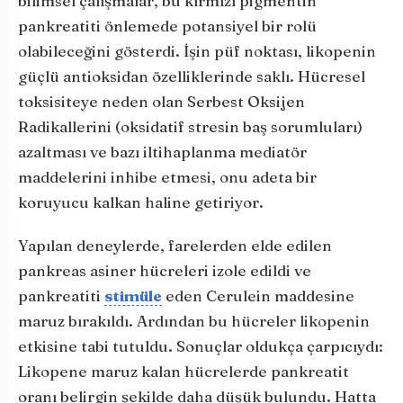
bilimsel çalışmalar, bu kırmızı pigmentin
pankreatiti önlemede potansiyel bir rolü
olabileceğini gösterdi. İşin püf noktası, likopenin
güçlü antioksidan özelliklerinde saklı. Hücresel
toksisiteye neden olan Serbest Oksijen
Radikallerini (oksidatif stresin baş sorumluları)
azaltması ve bazı iltihaplanma mediatör
maddelerini inhibe etmesi, onu adeta bir
koruyucu kalkan haline getiriyor.
Yapılan deneylerde, farelerden elde edilen
pankreas asiner hücreleri izole edildi ve
pankreatiti
stimüle
eden Cerulein maddesine
maruz bırakıldı. Ardından bu hücreler likopenin
etkisine tabi tutuldu. Sonuçlar oldukça çarpıcıydı:
Likopene maruz kalan hücrelerde pankreatit
oranı belirgin şekilde daha düşük bulundu. Hatta