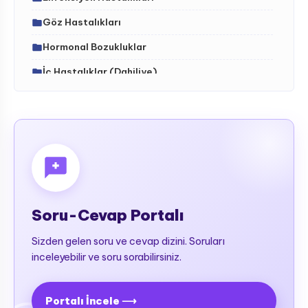
Göz Hastalıkları
Hormonal Bozukluklar
İç Hastalıklar (Dahiliye)
İdrar Yolları Hastalıkları
İskelet - Kas Sistemi ve Hastalıkları (ortopedi)
Kalıtsal (Genetik) Hastalıklar
Kalp-Damar Hastalıkları
Kan Hastalıkları (Hematoloji)
Soru-Cevap Portalı
Karaciğer Hastalıkları
Sizden gelen soru ve cevap dizini. Soruları
Kemik-Ortopedik Hastalıkları
inceleyebilir ve soru sorabilirsiniz.
Kulak-Burun-Boğaz Rahatsızlıkları
Meme ve Hastalıkları
Portalı İncele ⟶