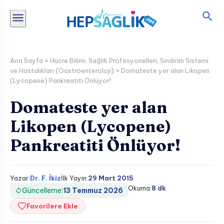
İçeriğe
atla
Ana Sayfa
»
Hücre Bilimi
,
Sağlık Profesyonelleri
,
Sindirim Sistemi
ve Hastalıkları (Gastroenteroloji)
»
Domateste yer alan Likopen
(Lycopene) Pankreatiti Önlüyor!
Domateste yer alan
Likopen (Lycopene)
Pankreatiti Önlüyor!
Yazar:
Dr. F. İkiz
İlk Yayın:
29 Mart 2015
Okuma:
8 dk
Güncelleme:
13 Temmuz 2026
Favorilere Ekle