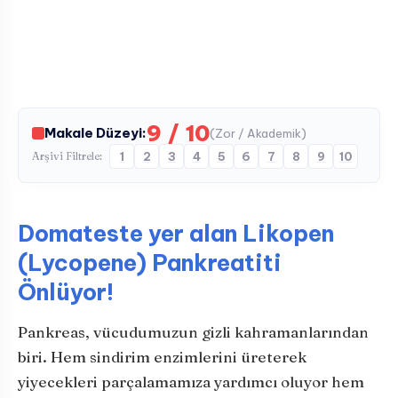
9 / 10
Makale Düzeyi:
(Zor / Akademik)
Arşivi Filtrele:
1
2
3
4
5
6
7
8
9
10
Domateste yer alan Likopen
(Lycopene) Pankreatiti
Önlüyor!
Pankreas, vücudumuzun gizli kahramanlarından
biri. Hem sindirim enzimlerini üreterek
yiyecekleri parçalamamıza yardımcı oluyor hem