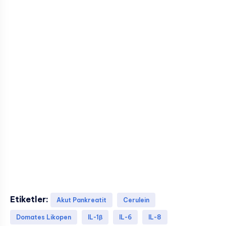
Etiketler:
Akut Pankreatit
Cerulein
Domates Likopen
IL-1β
IL-6
IL-8