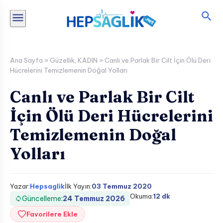
İçeriğe
atla
Ana Sayfa
»
Güzellik
,
KADIN
»
Canlı ve Parlak Bir Cilt İçin Ölü Deri
Hücrelerini Temizlemenin Doğal Yolları
Canlı ve Parlak Bir Cilt
İçin Ölü Deri Hücrelerini
Temizlemenin Doğal
Yolları
Yazar:
Hepsaglik
İlk Yayın:
03 Temmuz 2020
Okuma:
12 dk
Güncelleme:
24 Temmuz 2026
Favorilere Ekle