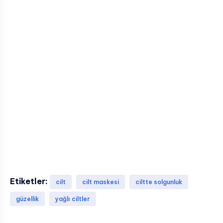
Etiketler:
cilt
cilt maskesi
ciltte solgunluk
güzellik
yağlı ciltler