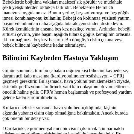
Bebeklerde boğulma vakaları maalesef sık görülür ve müdahale
şekli yetişkinlerden oldukça farklıdır. Bebeklerde Heimlich
manevrası uygulanmaz. Bunun yerine, beş sırt vuruşu ve beş göğüs
itmesi kombinasyonu kullanılır. Bebeği ön kolunuza yüzüstü yatırın,
başını vücudundan daha aşağıda tutarak çenesinden destekleyin.
Kürek kemiklerinin arasına beş kez nazikçe vurun. Ardından bebeği
sırtüstü çevirin, yine başını aşağıda tutarak göğüs kemiğinin ortasına
iki parmağınızla beş kez bastırın. Bu döngüyü cisim çıkana veya
bebek bilincini kaybedene kadar tekrarlayın.
Bilincini Kaybeden Hastaya Yaklaşım
Günün sonunda, tüm bu çabalara rağmen kişi bilincini kaybederse,
durum acil kalp masajına (kardiyopulmoner resüsitasyon – CPR)
geçmeyi gerektirir. Bu aşamada, hava yolunu temizlemekten ziyade,
sistemik perfüzyonu sürdürmek yani kan dolaşımını devam ettirmek
öncelik haline gelir. CPR’a hemen başlanmalı ve profesyonel yardım
gelene kadar sürdürülmelidir.
Kurtarıcı nefesler sırasında hava yolu her açıldığında, kişinin
ağzında yabancı cisim olup olmadığına bakılmalıdır. Ancak burada
çok önemli bir detay var:
!
Orofarinkste görünen yabancı bir cismi çıkarmak için parmakla
körlemesine süpürme girişiminden kesinlikle kaçınılmalıdır! Bu,