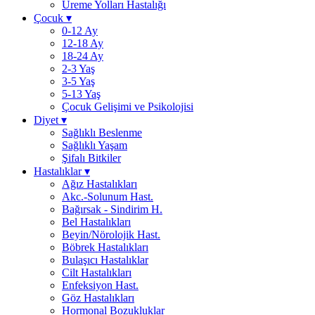
Üreme Yolları Hastalığı
Çocuk
▾
0-12 Ay
12-18 Ay
18-24 Ay
2-3 Yaş
3-5 Yaş
5-13 Yaş
Çocuk Gelişimi ve Psikolojisi
Diyet
▾
Sağlıklı Beslenme
Sağlıklı Yaşam
Şifalı Bitkiler
Hastalıklar
▾
Ağız Hastalıkları
Akc.-Solunum Hast.
Bağırsak - Sindirim H.
Bel Hastalıkları
Beyin/Nörolojik Hast.
Böbrek Hastalıkları
Bulaşıcı Hastalıklar
Cilt Hastalıkları
Enfeksiyon Hast.
Göz Hastalıkları
Hormonal Bozukluklar