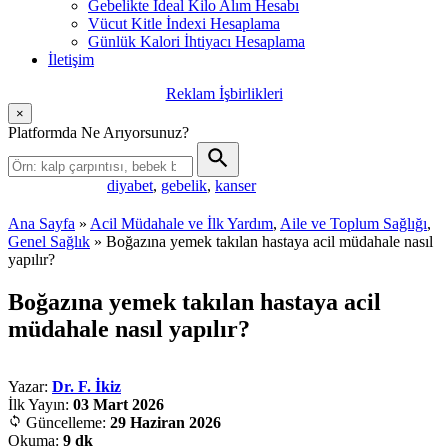
Gebelikte İdeal Kilo Alım Hesabı
Vücut Kitle İndexi Hesaplama
Günlük Kalori İhtiyacı Hesaplama
İletişim
Reklam İşbirlikleri
×
Platformda Ne Arıyorsunuz?
diyabet
,
gebelik
,
kanser
Popüler aramalar:
Ana Sayfa
»
Acil Müdahale ve İlk Yardım
,
Aile ve Toplum Sağlığı
,
Genel Sağlık
»
Boğazına yemek takılan hastaya acil müdahale nasıl
yapılır?
Boğazına yemek takılan hastaya acil
müdahale nasıl yapılır?
Yazar:
Dr. F. İkiz
İlk Yayın:
03 Mart 2026
Güncelleme:
29 Haziran 2026
Okuma:
9 dk