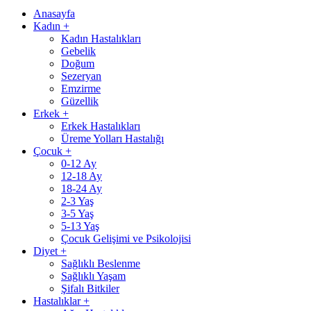
Anasayfa
Kadın
+
Kadın Hastalıkları
Gebelik
Doğum
Sezeryan
Emzirme
Güzellik
Erkek
+
Erkek Hastalıkları
Üreme Yolları Hastalığı
Çocuk
+
0-12 Ay
12-18 Ay
18-24 Ay
2-3 Yaş
3-5 Yaş
5-13 Yaş
Çocuk Gelişimi ve Psikolojisi
Diyet
+
Sağlıklı Beslenme
Sağlıklı Yaşam
Şifalı Bitkiler
Hastalıklar
+