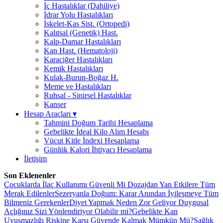
İç Hastalıklar (Dahiliye)
İdrar Yolu Hastalıkları
İskelet-Kas Sist. (Ortopedi)
Kalıtsal (Genetik) Hast.
Kalp-Damar Hastalıkları
Kan Hast. (Hematoloji)
Karaciğer Hastalıkları
Kemik Hastalıkları
Kulak-Burun-Boğaz H.
Meme ve Hastalıkları
Ruhsal - Sinirsel Hastalıklar
Kanser
Hesap Araçları
▾
Tahmini Doğum Tarihi Hesaplama
Gebelikte İdeal Kilo Alım Hesabı
Vücut Kitle İndexi Hesaplama
Günlük Kalori İhtiyacı Hesaplama
İletişim
Son Eklenenler
Çocuklarda İlaç Kullanımı Güvenli Mi Dozajdan Yan Etkilere Tüm
Merak Edilenler
Sezeryanla Doğum: Karar Anından İyileşmeye Tüm
Bilmeniz Gerekenler
Diyet Yapmak Neden Zor Geliyor Duygusal
Açlığınız Sizi Yönlendiriyor Olabilir mi?
Gebelikte Kan
Uyuşmazlığı Riskine Karşı Güvende Kalmak Mümkün Mü?
Sağlık