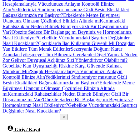
Hesaplamalarıyla Vücudunuzu Anlayın Kontrolü Elinize
Alın
Yediklerinizi Sindiremiyor musunuz Gizli Besin Eksiklikleri
Bağırsaklarınızda mı Başlıyor?
Erkeklerde Meme Büyümesi
Utancınız Olmasın Çözümleri Elinizin Altında mı
Karnınızdaki
Rahatsızlıklar Neden Bitmek Bilmiyor Gizli Bir Düşmanınız mı
Var?
Obezite Sadece Bir Başlangıç mı Beyniniz ve Hormonlarınız
Nasıl Etkileniyor?
Gebelikte Vücudunuzdaki Şaşırtıcı Değişimler
Nasıl Kucaklanır?
Çocuklarda İlaç Kullanımı Güvenli Mi Dozajdan
Yan Etkilere Tüm Merak Edilenler
Sezeryanla Doğum: Karar
Anından İyileşmeye Tüm Bilmeniz Gerekenler
Diyet Yapmak Neden
Zor Geliyor Duygusal Açlığınız Sizi Yönlendiriyor Olabilir mi?
Gebelikte Kan Uyuşmazlığı Riskine Karşı Güvende Kalmak
Mümkün Mü?
Sağlık Hesaplamalarıyla Vücudunuzu Anlayın
Kontrolü Elinize Alın
Yediklerinizi Sindiremiyor musunuz Gizli
Besin Eksiklikleri Bağırsaklarınızda mı Başlıyor?
Erkeklerde Meme
Büyümesi Utancınız Olmasın Çözümleri Elinizin Altında
mı
Karnınızdaki Rahatsızlıklar Neden Bitmek Bilmiyor Gizli Bir
Düşmanınız mı Var?
Obezite Sadece Bir Başlangıç mı Beyniniz ve
Hormonlarınız Nasıl Etkileniyor?
Gebelikte Vücudunuzdaki Şaşırtıcı
Değişimler Nasıl Kucaklanır?
×
Giriş / Kayıt