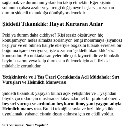
sağlamak ve durumunu yakından takip etmektir. Eğer kişinin
solunum çabası azalır veya rengi değişmeye başlarsa, o zaman
durum şiddetli tıkanıklığa dönüşüyor demektir.
Şiddetli Tıkanıklık: Hayat Kurtaran Anlar
Peki ya durum daha ciddiyse? Kişi sessiz öksürüyor, hiç
konuşamıyor, nefes almakta zorlanıyor, rengi morarmaya (siyanoz)
başlıyor ve en bilinen haliyle elleriyle boğazını tutarak evrensel bir
boğulma işareti veriyorsa, işte o zaman ‘şiddetli tıkanıklık’ söz
konusudur. Bu noktada saniyeler bile çok kıymetlidir ve hipoksik
beyin hasarını veya kalp durmasını önlemek için acil fiziksel
müdahale zorunludur.
Yetişkinlerde ve 1 Yaş Üzeri Çocuklarda Acil Müdahale: Sırt
Vuruşları ve Heimlich Manevrası
Şiddetli tıkanıklık yaşayan bilinci açık yetişkinler ve 1 yaşından
büyük çocuklar için uluslararası kılavuzlar net bir protokol önerir:
beş sırt vuruşu ve ardından beş karın itme, yani yaygın adıyla
Heimlich manevrası.
Bu iki tekniği sırayla ve hızlı bir şekilde
uygulamak, yabancı cismin dışarı atılması için en etkili yoldur.
Sırt Vuruşları Nasıl Yapılır?