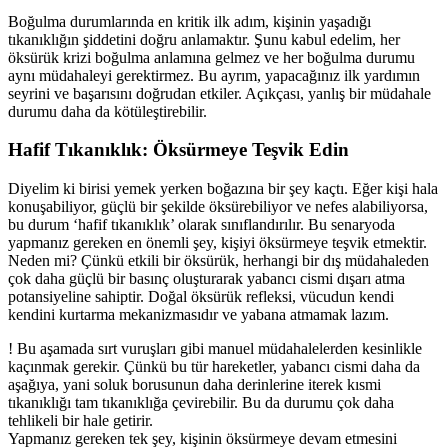
Boğulma durumlarında en kritik ilk adım, kişinin yaşadığı
tıkanıklığın şiddetini doğru anlamaktır. Şunu kabul edelim, her
öksürük krizi boğulma anlamına gelmez ve her boğulma durumu
aynı müdahaleyi gerektirmez. Bu ayrım, yapacağınız ilk yardımın
seyrini ve başarısını doğrudan etkiler. Açıkçası, yanlış bir müdahale
durumu daha da kötüleştirebilir.
Hafif Tıkanıklık: Öksürmeye Teşvik Edin
Diyelim ki birisi yemek yerken boğazına bir şey kaçtı. Eğer kişi hala
konuşabiliyor, güçlü bir şekilde öksürebiliyor ve nefes alabiliyorsa,
bu durum ‘hafif tıkanıklık’ olarak sınıflandırılır. Bu senaryoda
yapmanız gereken en önemli şey, kişiyi öksürmeye teşvik etmektir.
Neden mi? Çünkü etkili bir öksürük, herhangi bir dış müdahaleden
çok daha güçlü bir basınç oluşturarak yabancı cismi dışarı atma
potansiyeline sahiptir. Doğal öksürük refleksi, vücudun kendi
kendini kurtarma mekanizmasıdır ve yabana atmamak lazım.
!
Bu aşamada sırt vuruşları gibi manuel müdahalelerden kesinlikle
kaçınmak gerekir. Çünkü bu tür hareketler, yabancı cismi daha da
aşağıya, yani soluk borusunun daha derinlerine iterek kısmi
tıkanıklığı tam tıkanıklığa çevirebilir. Bu da durumu çok daha
tehlikeli bir hale getirir.
Yapmanız gereken tek şey, kişinin öksürmeye devam etmesini