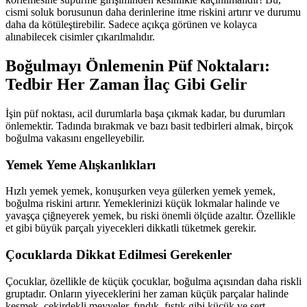
cismi soluk borusunun daha derinlerine itme riskini artırır ve durumu
daha da kötüleştirebilir. Sadece açıkça görünen ve kolayca
alınabilecek cisimler çıkarılmalıdır.
Boğulmayı Önlemenin Püf Noktaları:
Tedbir Her Zaman İlaç Gibi Gelir
İşin püf noktası, acil durumlarla başa çıkmak kadar, bu durumları
önlemektir. Tadında bırakmak ve bazı basit tedbirleri almak, birçok
boğulma vakasını engelleyebilir.
Yemek Yeme Alışkanlıkları
Hızlı yemek yemek, konuşurken veya gülerken yemek yemek,
boğulma riskini artırır. Yemeklerinizi küçük lokmalar halinde ve
yavaşça çiğneyerek yemek, bu riski önemli ölçüde azaltır. Özellikle
et gibi büyük parçalı yiyecekleri dikkatli tüketmek gerekir.
Çocuklarda Dikkat Edilmesi Gerekenler
Çocuklar, özellikle de küçük çocuklar, boğulma açısından daha riskli
gruptadır. Onların yiyeceklerini her zaman küçük parçalar halinde
kesmek, çekirdekli meyveler, fındık, fıstık gibi küçük ve sert