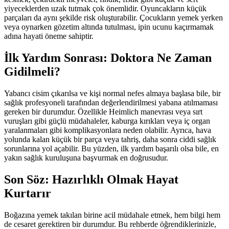
yiyeceklerden uzak tutmak çok önemlidir. Oyuncakların küçük
parçaları da aynı şekilde risk oluşturabilir. Çocukların yemek yerken
veya oynarken gözetim altında tutulması, ipin ucunu kaçırmamak
adına hayati öneme sahiptir.
İlk Yardım Sonrası: Doktora Ne Zaman
Gidilmeli?
Yabancı cisim çıkarılsa ve kişi normal nefes almaya başlasa bile, bir
sağlık profesyoneli tarafından değerlendirilmesi yabana atılmaması
gereken bir durumdur. Özellikle Heimlich manevrası veya sırt
vuruşları gibi güçlü müdahaleler, kaburga kırıkları veya iç organ
yaralanmaları gibi komplikasyonlara neden olabilir. Ayrıca, hava
yolunda kalan küçük bir parça veya tahriş, daha sonra ciddi sağlık
sorunlarına yol açabilir. Bu yüzden, ilk yardım başarılı olsa bile, en
yakın sağlık kuruluşuna başvurmak en doğrusudur.
Son Söz: Hazırlıklı Olmak Hayat
Kurtarır
Boğazına yemek takılan birine acil müdahale etmek, hem bilgi hem
de cesaret gerektiren bir durumdur. Bu rehberde öğrendiklerinizle,