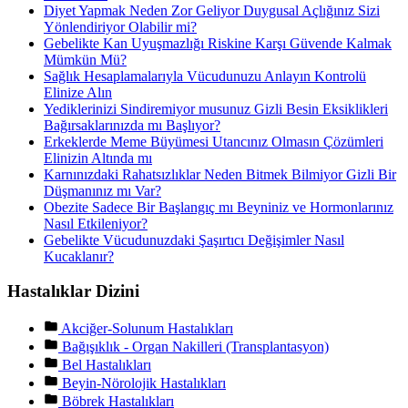
Diyet Yapmak Neden Zor Geliyor Duygusal Açlığınız Sizi
Yönlendiriyor Olabilir mi?
Gebelikte Kan Uyuşmazlığı Riskine Karşı Güvende Kalmak
Mümkün Mü?
Sağlık Hesaplamalarıyla Vücudunuzu Anlayın Kontrolü
Elinize Alın
Yediklerinizi Sindiremiyor musunuz Gizli Besin Eksiklikleri
Bağırsaklarınızda mı Başlıyor?
Erkeklerde Meme Büyümesi Utancınız Olmasın Çözümleri
Elinizin Altında mı
Karnınızdaki Rahatsızlıklar Neden Bitmek Bilmiyor Gizli Bir
Düşmanınız mı Var?
Obezite Sadece Bir Başlangıç mı Beyniniz ve Hormonlarınız
Nasıl Etkileniyor?
Gebelikte Vücudunuzdaki Şaşırtıcı Değişimler Nasıl
Kucaklanır?
Hastalıklar Dizini
Akciğer-Solunum Hastalıkları
Bağışıklık - Organ Nakilleri (Transplantasyon)
Bel Hastalıkları
Beyin-Nörolojik Hastalıkları
Böbrek Hastalıkları