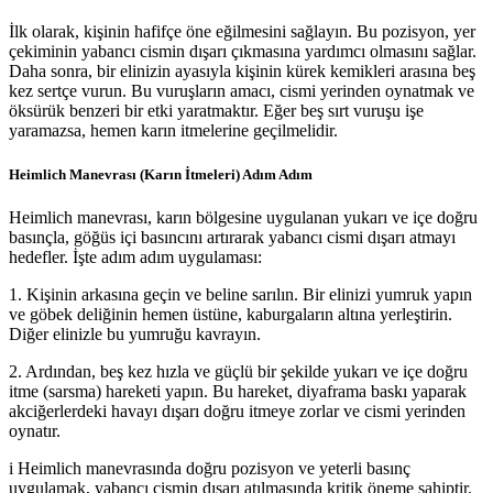
İlk olarak, kişinin hafifçe öne eğilmesini sağlayın. Bu pozisyon, yer
çekiminin yabancı cismin dışarı çıkmasına yardımcı olmasını sağlar.
Daha sonra, bir elinizin ayasıyla kişinin kürek kemikleri arasına beş
kez sertçe vurun. Bu vuruşların amacı, cismi yerinden oynatmak ve
öksürük benzeri bir etki yaratmaktır. Eğer beş sırt vuruşu işe
yaramazsa, hemen karın itmelerine geçilmelidir.
Heimlich Manevrası (Karın İtmeleri) Adım Adım
Heimlich manevrası, karın bölgesine uygulanan yukarı ve içe doğru
basınçla, göğüs içi basıncını artırarak yabancı cismi dışarı atmayı
hedefler. İşte adım adım uygulaması:
1. Kişinin arkasına geçin ve beline sarılın. Bir elinizi yumruk yapın
ve göbek deliğinin hemen üstüne, kaburgaların altına yerleştirin.
Diğer elinizle bu yumruğu kavrayın.
2. Ardından, beş kez hızla ve güçlü bir şekilde yukarı ve içe doğru
itme (sarsma) hareketi yapın. Bu hareket, diyaframa baskı yaparak
akciğerlerdeki havayı dışarı doğru itmeye zorlar ve cismi yerinden
oynatır.
i
Heimlich manevrasında doğru pozisyon ve yeterli basınç
uygulamak, yabancı cismin dışarı atılmasında kritik öneme sahiptir.