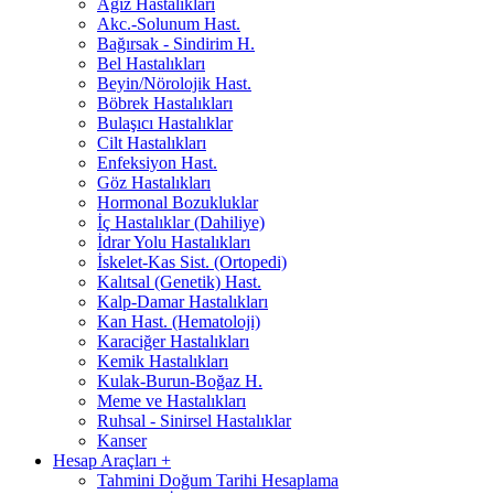
Ağız Hastalıkları
Akc.-Solunum Hast.
Bağırsak - Sindirim H.
Bel Hastalıkları
Beyin/Nörolojik Hast.
Böbrek Hastalıkları
Bulaşıcı Hastalıklar
Cilt Hastalıkları
Enfeksiyon Hast.
Göz Hastalıkları
Hormonal Bozukluklar
İç Hastalıklar (Dahiliye)
İdrar Yolu Hastalıkları
İskelet-Kas Sist. (Ortopedi)
Kalıtsal (Genetik) Hast.
Kalp-Damar Hastalıkları
Kan Hast. (Hematoloji)
Karaciğer Hastalıkları
Kemik Hastalıkları
Kulak-Burun-Boğaz H.
Meme ve Hastalıkları
Ruhsal - Sinirsel Hastalıklar
Kanser
Hesap Araçları
+
Tahmini Doğum Tarihi Hesaplama