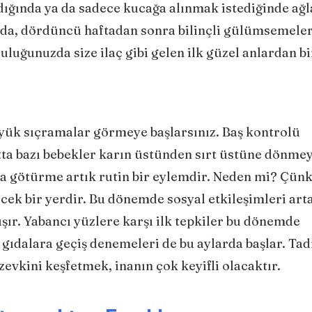
ndığında ya da sadece kucağa alınmak istediğinde ağl
a da, dördüncü haftadan sonra bilinçli gülümsemele
uluğunuzda size ilaç gibi gelen ilk güzel anlardan bi
yük sıçramalar görmeye başlarsınız. Baş kontrolü
ta bazı bebekler karın üstünden sırt üstüne dönmeyi
ına götürme artık rutin bir eylemdir. Neden mi? Çün
ek bir yerdir. Bu dönemde sosyal etkileşimleri arta
ışır. Yabancı yüzlere karşı ilk tepkiler bu dönemde
ı gıdalara geçiş denemeleri de bu aylarda başlar. Ta
vkini keşfetmek, inanın çok keyifli olacaktır.