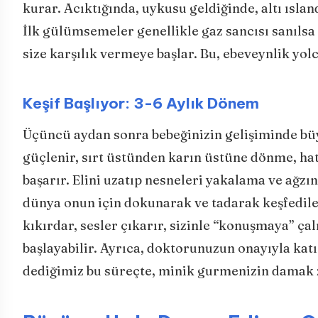
kurar. Acıktığında, uykusu geldiğinde, altı ısla
İlk gülümsemeler genellikle gaz sancısı sanıls
size karşılık vermeye başlar. Bu, ebeveynlik yolc
Keşif Başlıyor: 3-6 Aylık Dönem
Üçüncü aydan sonra bebeğinizin gelişiminde bü
güçlenir, sırt üstünden karın üstüne dönme, hat
başarır. Elini uzatıp nesneleri yakalama ve ağz
dünya onun için dokunarak ve tadarak keşfedilec
kıkırdar, sesler çıkarır, sizinle “konuşmaya” çal
başlayabilir. Ayrıca, doktorunuzun onayıyla kat
dediğimiz bu süreçte, minik gurmenizin damak ze