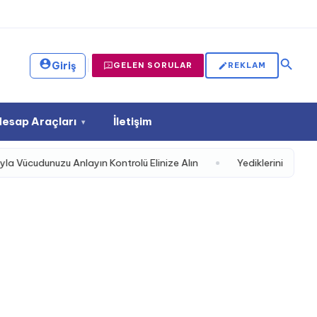
|
Giriş
GELEN SORULAR
REKLAM
Hesap Araçları
İletişim
▾
u Anlayın Kontrolü Elinize Alın
Yediklerinizi Sindiremiyor musu