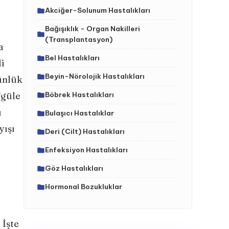
Akciğer-Solunum Hastalıkları
Bağışıklık - Organ Nakilleri
(Transplantasyon)
a
Bel Hastalıkları
di
Beyin-Nörolojik Hastalıkları
ünlük
“güle
Böbrek Hastalıkları
ı
Bulaşıcı Hastalıklar
yışı
Deri (Cilt) Hastalıkları
Enfeksiyon Hastalıkları
Göz Hastalıkları
Hormonal Bozukluklar
İç Hastalıklar (Dahiliye)
 İşte
İdrar Yolları Hastalıkları