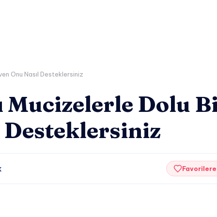
üven Onu Nasıl Desteklersiniz
ı Mucizelerle Dolu B
 Desteklersiniz
k
Favorilere