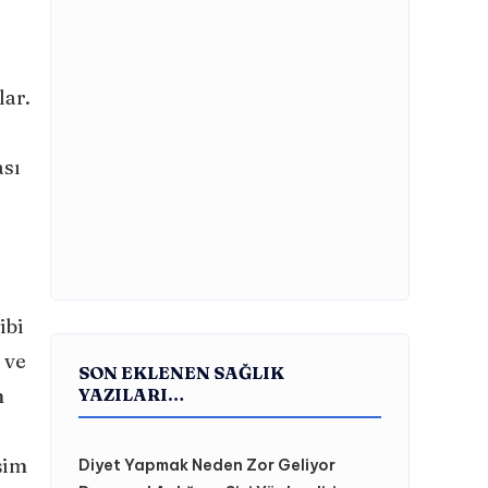
lar.
ası
ibi
 ve
SON EKLENEN SAĞLIK
m
YAZILARI…
şim
Diyet Yapmak Neden Zor Geliyor