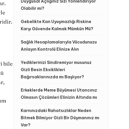
Duygusal Açlığınız Sizi Yönlendiriyor
ar.
Olabilir mi?
rle
ridir.
Gebelikte Kan Uyuşmazlığı Riskine
Karşı Güvende Kalmak Mümkün Mü?
Sağlık Hesaplamalarıyla Vücudunuzu
Anlayın Kontrolü Elinize Alın
Yediklerinizi Sindiremiyor musunuz
 bile
Gizli Besin Eksiklikleri
kü
Bağırsaklarınızda mı Başlıyor?
r,
Erkeklerde Meme Büyümesi Utancınız
Olmasın Çözümleri Elinizin Altında mı
dım
Karnınızdaki Rahatsızlıklar Neden
Bitmek Bilmiyor Gizli Bir Düşmanınız mı
Var?