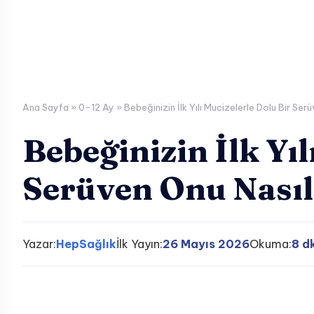
Ana Sayfa
»
0-12 Ay
»
Bebeğinizin İlk Yılı Mucizelerle Dolu Bir Ser
Bebeğinizin İlk Yıl
Serüven Onu Nasıl
Yazar:
HepSağlık
İlk Yayın:
26 Mayıs 2026
Okuma:
8 d