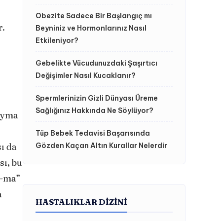
Obezite Sadece Bir Başlangıç mı
r.
Beyniniz ve Hormonlarınız Nasıl
Etkileniyor?
Gebelikte Vücudunuzdaki Şaşırtıcı
Değişimler Nasıl Kucaklanır?
Spermlerinizin Gizli Dünyası Üreme
Sağlığınız Hakkında Ne Söylüyor?
ayma
Tüp Bebek Tedavisi Başarısında
ı da
Gözden Kaçan Altın Kurallar Nelerdir
sı, bu
a-ma”
a
HASTALIKLAR DIZINI