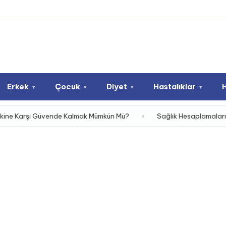
Erkek
Çocuk
Diyet
Hastalıklar
▾
▾
▾
▾
 Güvende Kalmak Mümkün Mü?
Sağlık Hesaplamalarıyla Vücudunuz