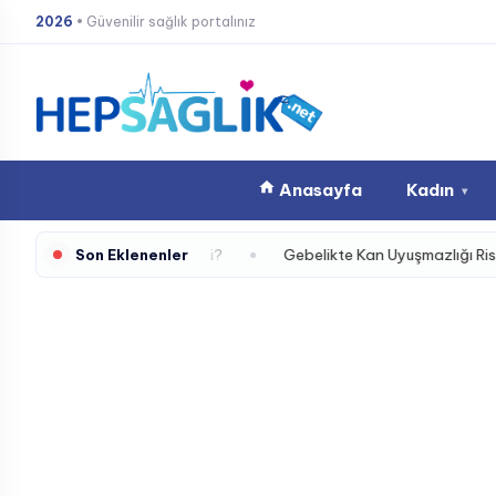
İçeriğe
2026
• Güvenilir sağlık portalınız
atla
Anasayfa
Kadın
▾
iriyor Olabilir mi?
Gebelikte Kan Uyuşmazlığı Riskine Karşı
Son Eklenenler