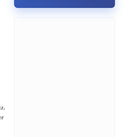
z.
er