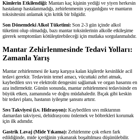
Kimlerin Etkilendiği:
Mantarı kaç kişinin yediği ve yiyen herkesin
hastalanıp hastalanmadığı, zehirlenmenin yaygınlığını ve mantarın
toksisitesini anlamak için kritik bir bilgidir.
Son Dönemdeki Alkol Tüketimi:
Son 2-3 gün içinde alkol
tüketimi olup olmadığı, bazı mantar toksinlerinin alkolle etkileşime
girerek semptomları kötüleştirebileceği için mutlaka sorgulanmalıdır.
Mantar Zehirlenmesinde Tedavi Yolları:
Zamanla Yarış
Mantar zehirlenmesi ile karşı karşıya kalan kişilerde kesinlikle acil
tedavi gerekir. Tedavinin temel amacı, vücuttaki zehri atmak,
kaybedilen sıvı ve elektrolit dengesini sağlamak ve organ hasarını en
aza indirmektir. Günün sonunda, mantar zehirlenmesi tedavisinde en
büyük etken, zamanında ve doğru müdahaledir. Bıçak gibi keskin
bir tedavi planı, hastanın iyileşme şansını artırır.
Sıvı Takviyesi (i.v.
Hidrasyon
):
Kaybedilen sıvı miktarının
damardan takviyesi, dehidrasyonu önlemek ve böbrekleri korumak
için ilk adımdır.
Gastrik Lavaj
(Mide Yıkama):
Zehirlenme çok erken fark
edildiğinde, mide içeriğinin yıkanarak boşaltılması düşünülebilir.