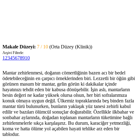
Makale Düzeyi:
7 / 10
(Orta Düzey (Klinik))
Arşivi Filtrele:
1
2
3
4
5
6
7
8
9
10
Mantar zehirlenmesi, doğanın cömertliğinin bazen acı bir bedel
ödetebileceğinin en çarpıcı örneklerinden biri. Lezzetli bir öğün gibi
görünen masum bir mantar, gelin görün ki dakikalar içinde
hayatınızı tehdit eden bir kabusa dönüşebilir. İşin aslı, mantarların
besin değeri ne kadar yüksek olursa olsun, her biri sofralarımıza
konuk olmaya uygun değil. Ülkemiz topraklarında beş binden fazla
mantar türü bulunurken, bunların yaklaşık yüz tanesi zehirli kabul
edilir ve bazıları ölümcül sonuçlar doğurabilir. Özellikle ilkbahar ve
sonbahar aylarında, doğadan toplanan mantarların tüketimine bağlı
zehirlenmelerle sıkça karşılaşırız. Bu durum, karaciğer yetmezliği,
koma ve hatta ölüme yol açabilen hayati tehlike arz eden bir
tablodur.