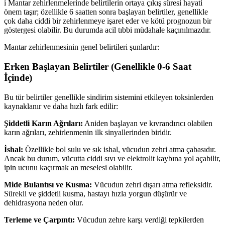
i
Mantar zehirlenmelerinde belirtilerin ortaya çıkış süresi hayati
önem taşır; özellikle 6 saatten sonra başlayan belirtiler, genellikle
çok daha ciddi bir zehirlenmeye işaret eder ve kötü prognozun bir
göstergesi olabilir. Bu durumda acil tıbbi müdahale kaçınılmazdır.
Mantar zehirlenmesinin genel belirtileri şunlardır:
Erken Başlayan Belirtiler (Genellikle 0-6 Saat
İçinde)
Bu tür belirtiler genellikle sindirim sistemini etkileyen toksinlerden
kaynaklanır ve daha hızlı fark edilir:
Şiddetli Karın Ağrıları:
Aniden başlayan ve kıvrandırıcı olabilen
karın ağrıları, zehirlenmenin ilk sinyallerinden biridir.
İshal:
Özellikle bol sulu ve sık ishal, vücudun zehri atma çabasıdır.
Ancak bu durum, vücutta ciddi sıvı ve elektrolit kaybına yol açabilir,
ipin ucunu kaçırmak an meselesi olabilir.
Mide Bulantısı ve Kusma:
Vücudun zehri dışarı atma refleksidir.
Sürekli ve şiddetli kusma, hastayı hızla yorgun düşürür ve
dehidrasyona neden olur.
Terleme ve Çarpıntı:
Vücudun zehre karşı verdiği tepkilerden