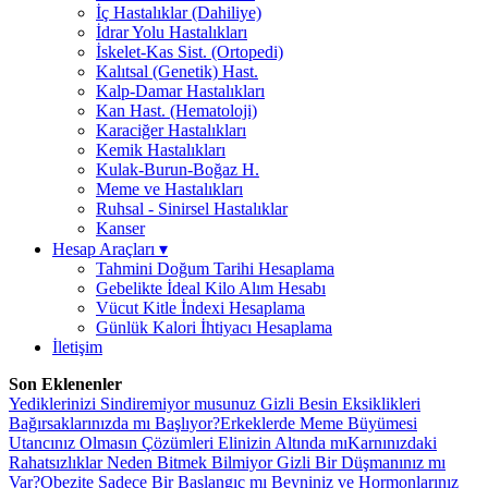
İç Hastalıklar (Dahiliye)
İdrar Yolu Hastalıkları
İskelet-Kas Sist. (Ortopedi)
Kalıtsal (Genetik) Hast.
Kalp-Damar Hastalıkları
Kan Hast. (Hematoloji)
Karaciğer Hastalıkları
Kemik Hastalıkları
Kulak-Burun-Boğaz H.
Meme ve Hastalıkları
Ruhsal - Sinirsel Hastalıklar
Kanser
Hesap Araçları
▾
Tahmini Doğum Tarihi Hesaplama
Gebelikte İdeal Kilo Alım Hesabı
Vücut Kitle İndexi Hesaplama
Günlük Kalori İhtiyacı Hesaplama
İletişim
Son Eklenenler
Yediklerinizi Sindiremiyor musunuz Gizli Besin Eksiklikleri
Bağırsaklarınızda mı Başlıyor?
Erkeklerde Meme Büyümesi
Utancınız Olmasın Çözümleri Elinizin Altında mı
Karnınızdaki
Rahatsızlıklar Neden Bitmek Bilmiyor Gizli Bir Düşmanınız mı
Var?
Obezite Sadece Bir Başlangıç mı Beyniniz ve Hormonlarınız