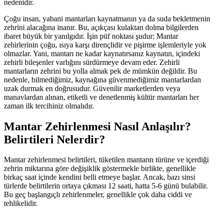
nedenidir.
Çoğu insan, yabani mantarları kaynatmanın ya da suda bekletmenin
zehrini alacağına inanır. Bu, açıkçası kulaktan dolma bilgilerden
ibaret büyük bir yanılgıdır. İşin püf noktası şudur: Mantar
zehirlerinin çoğu, ısıya karşı dirençlidir ve pişirme işlemleriyle yok
olmazlar. Yani, mantarı ne kadar kaynatırsanız kaynatın, içindeki
zehirli bileşenler varlığını sürdürmeye devam eder. Zehirli
mantarların zehrini bu yolla almak pek de mümkün değildir. Bu
nedenle, bilmediğimiz, kaynağına güvenmediğimiz mantarlardan
uzak durmak en doğrusudur. Güvenilir marketlerden veya
manavlardan alınan, etiketli ve denetlenmiş kültür mantarları her
zaman ilk tercihiniz olmalıdır.
Mantar Zehirlenmesi Nasıl Anlaşılır?
Belirtileri Nelerdir?
Mantar zehirlenmesi belirtileri, tüketilen mantarın türüne ve içerdiği
zehrin miktarına göre değişiklik göstermekle birlikte, genellikle
birkaç saat içinde kendini belli etmeye başlar. Ancak, bazı sinsi
türlerde belirtilerin ortaya çıkması 12 saati, hatta 5-6 günü bulabilir.
Bu geç başlangıçlı zehirlenmeler, genellikle çok daha ciddi ve
tehlikelidir.