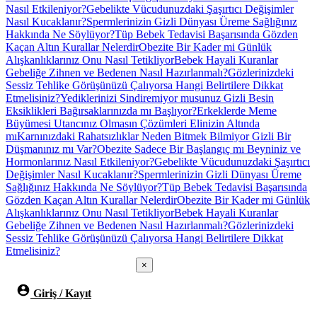
Nasıl Etkileniyor?
Gebelikte Vücudunuzdaki Şaşırtıcı Değişimler
Nasıl Kucaklanır?
Spermlerinizin Gizli Dünyası Üreme Sağlığınız
Hakkında Ne Söylüyor?
Tüp Bebek Tedavisi Başarısında Gözden
Kaçan Altın Kurallar Nelerdir
Obezite Bir Kader mi Günlük
Alışkanlıklarınız Onu Nasıl Tetikliyor
Bebek Hayali Kuranlar
Gebeliğe Zihnen ve Bedenen Nasıl Hazırlanmalı?
Gözlerinizdeki
Sessiz Tehlike Görüşünüzü Çalıyorsa Hangi Belirtilere Dikkat
Etmelisiniz?
Yediklerinizi Sindiremiyor musunuz Gizli Besin
Eksiklikleri Bağırsaklarınızda mı Başlıyor?
Erkeklerde Meme
Büyümesi Utancınız Olmasın Çözümleri Elinizin Altında
mı
Karnınızdaki Rahatsızlıklar Neden Bitmek Bilmiyor Gizli Bir
Düşmanınız mı Var?
Obezite Sadece Bir Başlangıç mı Beyniniz ve
Hormonlarınız Nasıl Etkileniyor?
Gebelikte Vücudunuzdaki Şaşırtıcı
Değişimler Nasıl Kucaklanır?
Spermlerinizin Gizli Dünyası Üreme
Sağlığınız Hakkında Ne Söylüyor?
Tüp Bebek Tedavisi Başarısında
Gözden Kaçan Altın Kurallar Nelerdir
Obezite Bir Kader mi Günlük
Alışkanlıklarınız Onu Nasıl Tetikliyor
Bebek Hayali Kuranlar
Gebeliğe Zihnen ve Bedenen Nasıl Hazırlanmalı?
Gözlerinizdeki
Sessiz Tehlike Görüşünüzü Çalıyorsa Hangi Belirtilere Dikkat
Etmelisiniz?
×
Giriş / Kayıt