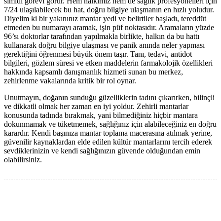
simidi görevi görür. Hem halkımız hem de sağlık profesyonelleri için
7/24 ulaşılabilecek bu hat, doğru bilgiye ulaşmanın en hızlı yoludur.
Diyelim ki bir yakınınız mantar yedi ve belirtiler başladı, tereddüt
etmeden bu numarayı aramak, işin püf noktasıdır. Aramaların yüzde
96’sı doktorlar tarafından yapılmakla birlikte, halkın da bu hattı
kullanarak doğru bilgiye ulaşması ve panik anında neler yapması
gerektiğini öğrenmesi büyük önem taşır. Tanı, tedavi, antidot
bilgileri, gözlem süresi ve etken maddelerin farmakolojik özellikleri
hakkında kapsamlı danışmanlık hizmeti sunan bu merkez,
zehirlenme vakalarında kritik bir rol oynar.
Unutmayın, doğanın sunduğu güzelliklerin tadını çıkarırken, bilinçli
ve dikkatli olmak her zaman en iyi yoldur. Zehirli mantarlar
konusunda tadında bırakmak, yani bilmediğiniz hiçbir mantara
dokunmamak ve tüketmemek, sağlığınız için alabileceğiniz en doğru
karardır. Kendi başınıza mantar toplama macerasına atılmak yerine,
güvenilir kaynaklardan elde edilen kültür mantarlarını tercih ederek
sevdiklerinizin ve kendi sağlığınızın güvende olduğundan emin
olabilirsiniz.