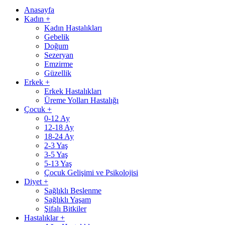
Anasayfa
Kadın
+
Kadın Hastalıkları
Gebelik
Doğum
Sezeryan
Emzirme
Güzellik
Erkek
+
Erkek Hastalıkları
Üreme Yolları Hastalığı
Çocuk
+
0-12 Ay
12-18 Ay
18-24 Ay
2-3 Yaş
3-5 Yaş
5-13 Yaş
Çocuk Gelişimi ve Psikolojisi
Diyet
+
Sağlıklı Beslenme
Sağlıklı Yaşam
Şifalı Bitkiler
Hastalıklar
+