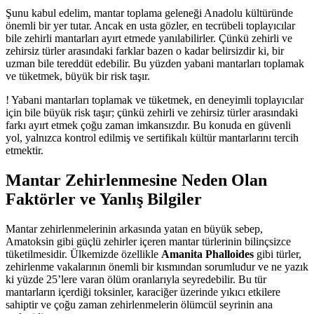
Şunu kabul edelim, mantar toplama geleneği Anadolu kültüründe
önemli bir yer tutar. Ancak en usta gözler, en tecrübeli toplayıcılar
bile zehirli mantarları ayırt etmede yanılabilirler. Çünkü zehirli ve
zehirsiz türler arasındaki farklar bazen o kadar belirsizdir ki, bir
uzman bile tereddüt edebilir. Bu yüzden yabani mantarları toplamak
ve tüketmek, büyük bir risk taşır.
!
Yabani mantarları toplamak ve tüketmek, en deneyimli toplayıcılar
için bile büyük risk taşır; çünkü zehirli ve zehirsiz türler arasındaki
farkı ayırt etmek çoğu zaman imkansızdır. Bu konuda en güvenli
yol, yalnızca kontrol edilmiş ve sertifikalı kültür mantarlarını tercih
etmektir.
Mantar Zehirlenmesine Neden Olan
Faktörler ve Yanlış Bilgiler
Mantar zehirlenmelerinin arkasında yatan en büyük sebep,
Amatoksin gibi güçlü zehirler içeren mantar türlerinin bilinçsizce
tüketilmesidir. Ülkemizde özellikle
Amanita Phalloides
gibi türler,
zehirlenme vakalarının önemli bir kısmından sorumludur ve ne yazık
ki yüzde 25’lere varan ölüm oranlarıyla seyredebilir. Bu tür
mantarların içerdiği toksinler, karaciğer üzerinde yıkıcı etkilere
sahiptir ve çoğu zaman zehirlenmelerin ölümcül seyrinin ana