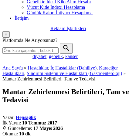
Gebelikte İdeal Kilo Alım Hesabı
Vücut Kitle İndexi Hesaplama
Günlük Kalori İhtiyacı Hesaplama
İletişim
Reklam İşbirlikleri
×
Platformda Ne Arıyorsunuz?
diyabet
,
gebelik
,
kanser
Popüler aramalar:
Ana Sayfa
»
Hastalıklar
,
İç Hastalıklar (Dahiliye)
,
Karaciğer
Hastalıkları
,
Sindirim Sistemi ve Hastalıkları (Gastroenteroloji)
»
Mantar Zehirlenmesi Belirtileri, Tanı ve Tedavisi
Mantar Zehirlenmesi Belirtileri, Tanı ve
Tedavisi
Yazar:
Hepsaglik
İlk Yayın:
10 Temmuz 2017
Güncelleme:
17 Mayıs 2026
Okuma:
10 dk