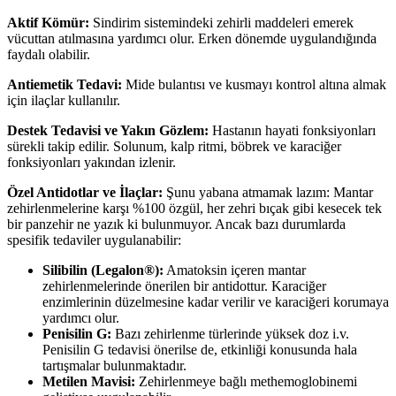
Aktif Kömür
:
Sindirim sistemindeki zehirli maddeleri emerek
vücuttan atılmasına yardımcı olur. Erken dönemde uygulandığında
faydalı olabilir.
Antiemetik
Tedavi:
Mide bulantısı ve kusmayı kontrol altına almak
için ilaçlar kullanılır.
Destek Tedavisi ve Yakın Gözlem:
Hastanın hayati fonksiyonları
sürekli takip edilir. Solunum, kalp ritmi, böbrek ve karaciğer
fonksiyonları yakından izlenir.
Özel Antidotlar ve İlaçlar:
Şunu yabana atmamak lazım: Mantar
zehirlenmelerine karşı %100 özgül, her zehri bıçak gibi kesecek tek
bir panzehir ne yazık ki bulunmuyor. Ancak bazı durumlarda
spesifik tedaviler uygulanabilir:
Silibilin (Legalon®):
Amatoksin içeren mantar
zehirlenmelerinde önerilen bir antidottur. Karaciğer
enzimlerinin düzelmesine kadar verilir ve karaciğeri korumaya
yardımcı olur.
Penisilin G:
Bazı zehirlenme türlerinde yüksek doz i.v.
Penisilin G tedavisi önerilse de, etkinliği konusunda hala
tartışmalar bulunmaktadır.
Metilen Mavisi:
Zehirlenmeye bağlı methemoglobinemi