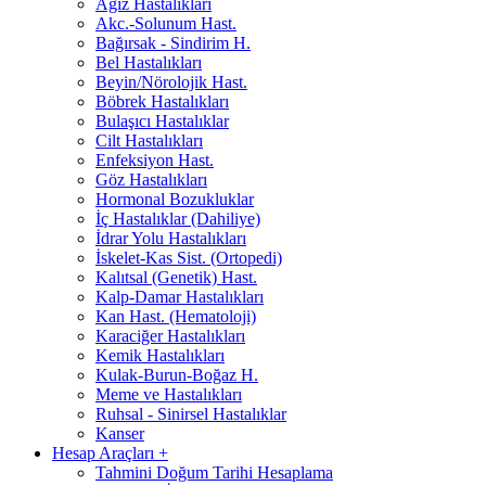
Ağız Hastalıkları
Akc.-Solunum Hast.
Bağırsak - Sindirim H.
Bel Hastalıkları
Beyin/Nörolojik Hast.
Böbrek Hastalıkları
Bulaşıcı Hastalıklar
Cilt Hastalıkları
Enfeksiyon Hast.
Göz Hastalıkları
Hormonal Bozukluklar
İç Hastalıklar (Dahiliye)
İdrar Yolu Hastalıkları
İskelet-Kas Sist. (Ortopedi)
Kalıtsal (Genetik) Hast.
Kalp-Damar Hastalıkları
Kan Hast. (Hematoloji)
Karaciğer Hastalıkları
Kemik Hastalıkları
Kulak-Burun-Boğaz H.
Meme ve Hastalıkları
Ruhsal - Sinirsel Hastalıklar
Kanser
Hesap Araçları
+
Tahmini Doğum Tarihi Hesaplama