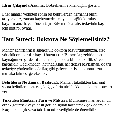
İdrar Çıkışında Azalma:
Böbreklerin etkilendiğini gösterir.
Eğer mantar yedikten sonra bu belirtilerden herhangi birini
taşıyorsanız, zaman kaybetmeden en yakın sağlık kuruluşuna
başvurmanız hayati önem taşır. Erken müdahale, tedavinin başarısı
için kilit rol oynar.
Tanı Süreci: Doktora Ne Söylemelisiniz?
Mantar zehirlenmesi şüphesiyle doktora başvurduğunuzda, size
yöneltilecek sorular hayati önem taşır. Bu sorular, zehirlenmenin
kaynağını ve şiddetini anlamak için adeta bir dedektiflik sürecinin
parçasıdır. Gecikmeden, hatırladığınız her detayı paylaşmak, doğru
tedaviye yönlendirmede ilaç gibi gelecektir. İşte doktorunuzun
mutlaka bilmesi gerekenler:
Belirtilerin Ne Zaman Başladığı:
Mantarı tükettikten kaç saat
sonra belirtilerin ortaya çıktığı, zehrin türü hakkında önemli ipuçları
verir.
Tüketilen Mantarın Türü ve Miktarı:
Mümkünse mantardan bir
örnek getirmek veya nasıl göründüğünü tarif etmek çok önemlidir.
Kaç adet, kaşık veya tabak mantar yediğiniz de önemlidir.