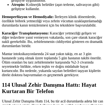
geliştiyse uygulanabilir.
Atropin:
Kolinerjik belirtiler (aşırı terleme, salivasyon gibi)
geliştiyse kullanılır.
Hemoperfüzyon
ve
Hemodiyaliz
:
İlerleyen klinik dönemlerde,
özellikle böbrek yetmezliği veya zehrin vücuttan uzaklaştırılamadığı
durumlarda kanın temizlenmesi için bu tekniklere başvurulabilir.
Karaciğer Transplantasyonu:
Karaciğer yetmezliği gelişen ve
diğer tedavilere yanıt vermeyen vakalarda, son çare olarak karaciğer
nakli gerekebilir. Bu, zehirlenmenin ciddiyetini gösteren en dramatik
durumlardan biridir.
Mantar intoksikasyonlarında 24 saat yakın takip, en az 3 gün
hastanede yatış olmak üzere toplamda 5 gün hastanın takibi önerilir.
Ölüm oranları bu tarz zehirlenmeler karşısında %2-3 civarında
seyretmekle birlikte, erken teşhis ve doğru müdahale hayat
kurtarıcıdır. Bu nedenle, yukarıda sayılan belirtileri taşıyan kişilerin
direkt doktora başvurmaları es geçmemek gerekiyor.
114 Ulusal Zehir Danışma Hattı: Hayat
Kurtaran Bir Telefon
Ulusal Zehir Danışma Hattı 114, bu tür acil durumlarda adeta bir can