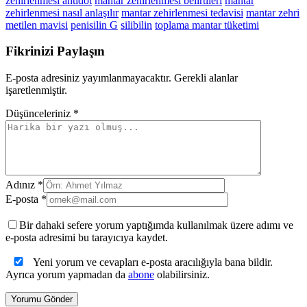
zehirlenmesi antidot
mantar zehirlenmesi belirtileri
mantar
zehirlenmesi nasıl anlaşılır
mantar zehirlenmesi tedavisi
mantar zehri
metilen mavisi
penisilin G
silibilin
toplama mantar tüketimi
Fikrinizi Paylaşın
E-posta adresiniz yayımlanmayacaktır. Gerekli alanlar
işaretlenmiştir.
Düşünceleriniz *
Adınız *
E-posta *
Bir dahaki sefere yorum yaptığımda kullanılmak üzere adımı ve
e-posta adresimi bu tarayıcıya kaydet.
Yeni yorum ve cevapları e-posta aracılığıyla bana bildir.
Ayrıca yorum yapmadan da
abone
olabilirsiniz.