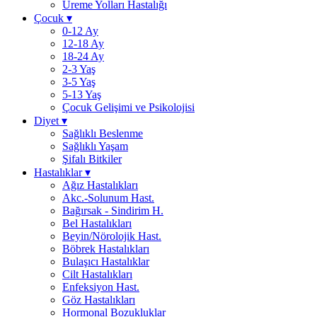
Üreme Yolları Hastalığı
Çocuk
▾
0-12 Ay
12-18 Ay
18-24 Ay
2-3 Yaş
3-5 Yaş
5-13 Yaş
Çocuk Gelişimi ve Psikolojisi
Diyet
▾
Sağlıklı Beslenme
Sağlıklı Yaşam
Şifalı Bitkiler
Hastalıklar
▾
Ağız Hastalıkları
Akc.-Solunum Hast.
Bağırsak - Sindirim H.
Bel Hastalıkları
Beyin/Nörolojik Hast.
Böbrek Hastalıkları
Bulaşıcı Hastalıklar
Cilt Hastalıkları
Enfeksiyon Hast.
Göz Hastalıkları
Hormonal Bozukluklar