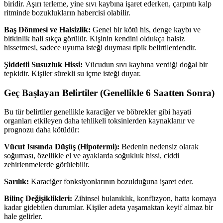
biridir. Aşırı terleme, yine sıvı kaybına işaret ederken, çarpıntı kalp
ritminde bozuklukların habercisi olabilir.
Baş Dönmesi ve Halsizlik:
Genel bir kötü his, denge kaybı ve
bitkinlik hali sıkça görülür. Kişinin kendini oldukça halsiz
hissetmesi, sadece uyuma isteği duyması tipik belirtilerdendir.
Şiddetli Susuzluk Hissi:
Vücudun sıvı kaybına verdiği doğal bir
tepkidir. Kişiler sürekli su içme isteği duyar.
Geç Başlayan Belirtiler (Genellikle 6 Saatten Sonra)
Bu tür belirtiler genellikle karaciğer ve böbrekler gibi hayati
organları etkileyen daha tehlikeli toksinlerden kaynaklanır ve
prognozu daha kötüdür:
Vücut Isısında Düşüş (Hipotermi):
Bedenin nedensiz olarak
soğuması, özellikle el ve ayaklarda soğukluk hissi, ciddi
zehirlenmelerde görülebilir.
Sarılık:
Karaciğer fonksiyonlarının bozulduğuna işaret eder.
Bilinç Değişiklikleri:
Zihinsel bulanıklık,
konfüzyon
, hatta komaya
kadar gidebilen durumlar. Kişiler adeta yaşamaktan keyif almaz bir
hale gelirler.