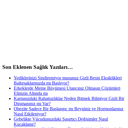
Son Eklenen Sağlık Yazıları…
Yediklerinizi Sindiremiyor musunuz Gizli Besin Eksiklikleri
Bağırsaklarınızda mı Başlıyor?
Erkeklerde Meme Büyümesi Utancınız Olmasın Çözümleri
Elinizin Altında mı
Karnınızdaki Rahatsızlıklar Neden Bitmek Bilmiyor Gizli Bir
Düşmanınız mı Var?
Obezite Sadece Bir Başlangıç mı Beyniniz ve Hormonlarınız
Nasıl Etkileniyor?
Gebelikte Vücudunuzdaki Şaşırtıcı Değişimler Nasıl
Kucaklanır?