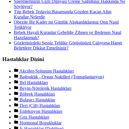
Spermlerinizin Gizli Dünyası Üreme Sağlığınız Hakkında Ne
Söylüyor?
Tüp Bebek Tedavisi Başarısında Gözden Kaçan Altın
Kurallar Nelerdir
Obezite Bir Kader mi Günlük Alışkanlıklarınız Onu Nasıl
Tetikliyor
Bebek Hayali Kuranlar Gebeliğe Zihnen ve Bedenen Nasıl
Hazırlanmalı?
Gözlerinizdeki Sessiz Tehlike Görüşünüzü Çalıyorsa Hangi
Belirtilere Dikkat Etmelisiniz?
Hastalıklar Dizini
Akciğer-Solunum Hastalıkları
Bağışıklık - Organ Nakilleri (Transplantasyon)
Bel Hastalıkları
Beyin-Nörolojik Hastalıkları
Böbrek Hastalıkları
Bulaşıcı Hastalıklar
Deri (Cilt) Hastalıkları
Enfeksiyon Hastalıkları
Göz Hastalıkları
Hormonal Bozukluklar
İç Hastalıklar (Dahiliye)