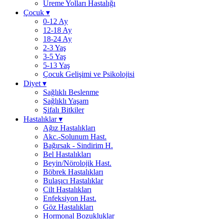
Üreme Yolları Hastalığı
Çocuk
▾
0-12 Ay
12-18 Ay
18-24 Ay
2-3 Yaş
3-5 Yaş
5-13 Yaş
Çocuk Gelişimi ve Psikolojisi
Diyet
▾
Sağlıklı Beslenme
Sağlıklı Yaşam
Şifalı Bitkiler
Hastalıklar
▾
Ağız Hastalıkları
Akc.-Solunum Hast.
Bağırsak - Sindirim H.
Bel Hastalıkları
Beyin/Nörolojik Hast.
Böbrek Hastalıkları
Bulaşıcı Hastalıklar
Cilt Hastalıkları
Enfeksiyon Hast.
Göz Hastalıkları
Hormonal Bozukluklar