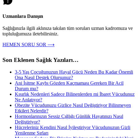
Uzmanlara Danışın
Sağlığınızla ilgili aklınıza takılan tüm soruları uzman kadromuza ve
topluluğumuza iletebilirsiniz.
HEMEN SORU SOR ⟶
Son Eklenen Sağlık Yazıları…
3-5 Yaş Çocuğunuzun Hayal Gücü Neden Bu Kadar Önemli
Ona Nasıl Destek Olursunuz?
Ani İşitme Kaybı Gözden Kaçmaması Gereken Bir Acil
Durum mu?
Kısırlık Nedenleri Sadece Bilinenlerden mi İbaret Vücudunuz
Ne Anlatıyor?
Obezite Vücudunuzu Gizlice Nasıl Değiştiriyor Bilinmeyen
Etkileri Nelerdir?
Hormonlarınızın Sessiz Çığlığı Günlük Hayatınızı Nasıl
Değiştiriyor?
Hücreleriniz Kendini Nasıl İyileştiriyor Vücudunuzun Gizli
Yenilenme Sırları