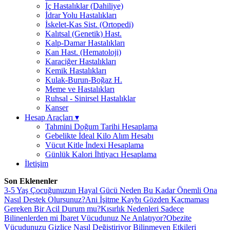
İç Hastalıklar (Dahiliye)
İdrar Yolu Hastalıkları
İskelet-Kas Sist. (Ortopedi)
Kalıtsal (Genetik) Hast.
Kalp-Damar Hastalıkları
Kan Hast. (Hematoloji)
Karaciğer Hastalıkları
Kemik Hastalıkları
Kulak-Burun-Boğaz H.
Meme ve Hastalıkları
Ruhsal - Sinirsel Hastalıklar
Kanser
Hesap Araçları
▾
Tahmini Doğum Tarihi Hesaplama
Gebelikte İdeal Kilo Alım Hesabı
Vücut Kitle İndexi Hesaplama
Günlük Kalori İhtiyacı Hesaplama
İletişim
Son Eklenenler
3-5 Yaş Çocuğunuzun Hayal Gücü Neden Bu Kadar Önemli Ona
Nasıl Destek Olursunuz?
Ani İşitme Kaybı Gözden Kaçmaması
Gereken Bir Acil Durum mu?
Kısırlık Nedenleri Sadece
Bilinenlerden mi İbaret Vücudunuz Ne Anlatıyor?
Obezite
Vücudunuzu Gizlice Nasıl Değiştiriyor Bilinmeyen Etkileri