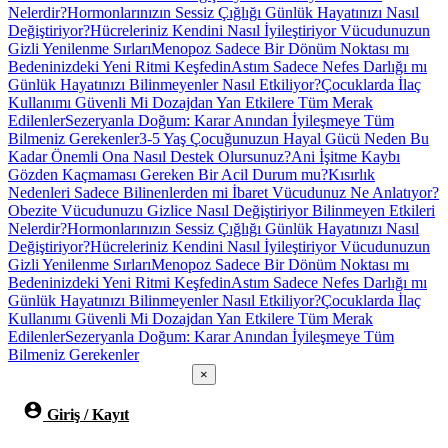
Nelerdir?
Hormonlarınızın Sessiz Çığlığı Günlük Hayatınızı Nasıl
Değiştiriyor?
Hücreleriniz Kendini Nasıl İyileştiriyor Vücudunuzun
Gizli Yenilenme Sırları
Menopoz Sadece Bir Dönüm Noktası mı
Bedeninizdeki Yeni Ritmi Keşfedin
Astım Sadece Nefes Darlığı mı
Günlük Hayatınızı Bilinmeyenler Nasıl Etkiliyor?
Çocuklarda İlaç
Kullanımı Güvenli Mi Dozajdan Yan Etkilere Tüm Merak
Edilenler
Sezeryanla Doğum: Karar Anından İyileşmeye Tüm
Bilmeniz Gerekenler
3-5 Yaş Çocuğunuzun Hayal Gücü Neden Bu
Kadar Önemli Ona Nasıl Destek Olursunuz?
Ani İşitme Kaybı
Gözden Kaçmaması Gereken Bir Acil Durum mu?
Kısırlık
Nedenleri Sadece Bilinenlerden mi İbaret Vücudunuz Ne Anlatıyor?
Obezite Vücudunuzu Gizlice Nasıl Değiştiriyor Bilinmeyen Etkileri
Nelerdir?
Hormonlarınızın Sessiz Çığlığı Günlük Hayatınızı Nasıl
Değiştiriyor?
Hücreleriniz Kendini Nasıl İyileştiriyor Vücudunuzun
Gizli Yenilenme Sırları
Menopoz Sadece Bir Dönüm Noktası mı
Bedeninizdeki Yeni Ritmi Keşfedin
Astım Sadece Nefes Darlığı mı
Günlük Hayatınızı Bilinmeyenler Nasıl Etkiliyor?
Çocuklarda İlaç
Kullanımı Güvenli Mi Dozajdan Yan Etkilere Tüm Merak
Edilenler
Sezeryanla Doğum: Karar Anından İyileşmeye Tüm
Bilmeniz Gerekenler
×
Giriş / Kayıt