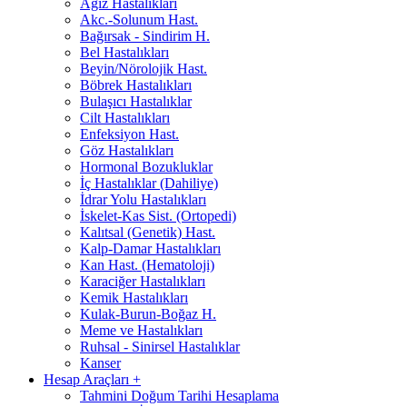
Ağız Hastalıkları
Akc.-Solunum Hast.
Bağırsak - Sindirim H.
Bel Hastalıkları
Beyin/Nörolojik Hast.
Böbrek Hastalıkları
Bulaşıcı Hastalıklar
Cilt Hastalıkları
Enfeksiyon Hast.
Göz Hastalıkları
Hormonal Bozukluklar
İç Hastalıklar (Dahiliye)
İdrar Yolu Hastalıkları
İskelet-Kas Sist. (Ortopedi)
Kalıtsal (Genetik) Hast.
Kalp-Damar Hastalıkları
Kan Hast. (Hematoloji)
Karaciğer Hastalıkları
Kemik Hastalıkları
Kulak-Burun-Boğaz H.
Meme ve Hastalıkları
Ruhsal - Sinirsel Hastalıklar
Kanser
Hesap Araçları
+
Tahmini Doğum Tarihi Hesaplama