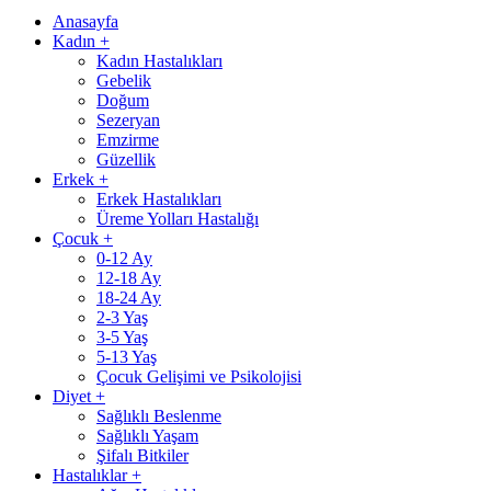
Anasayfa
Kadın
+
Kadın Hastalıkları
Gebelik
Doğum
Sezeryan
Emzirme
Güzellik
Erkek
+
Erkek Hastalıkları
Üreme Yolları Hastalığı
Çocuk
+
0-12 Ay
12-18 Ay
18-24 Ay
2-3 Yaş
3-5 Yaş
5-13 Yaş
Çocuk Gelişimi ve Psikolojisi
Diyet
+
Sağlıklı Beslenme
Sağlıklı Yaşam
Şifalı Bitkiler
Hastalıklar
+