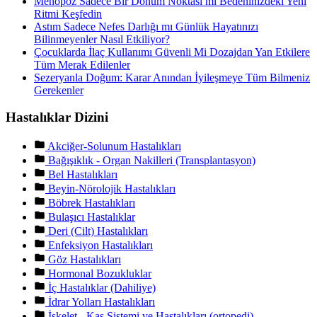
Menopoz Sadece Bir Dönüm Noktası mı Bedeninizdeki Yeni
Ritmi Keşfedin
Astım Sadece Nefes Darlığı mı Günlük Hayatınızı
Bilinmeyenler Nasıl Etkiliyor?
Çocuklarda İlaç Kullanımı Güvenli Mi Dozajdan Yan Etkilere
Tüm Merak Edilenler
Sezeryanla Doğum: Karar Anından İyileşmeye Tüm Bilmeniz
Gerekenler
Hastalıklar Dizini
Akciğer-Solunum Hastalıkları
Bağışıklık - Organ Nakilleri (Transplantasyon)
Bel Hastalıkları
Beyin-Nörolojik Hastalıkları
Böbrek Hastalıkları
Bulaşıcı Hastalıklar
Deri (Cilt) Hastalıkları
Enfeksiyon Hastalıkları
Göz Hastalıkları
Hormonal Bozukluklar
İç Hastalıklar (Dahiliye)
İdrar Yolları Hastalıkları
İskelet - Kas Sistemi ve Hastalıkları (ortopedi)