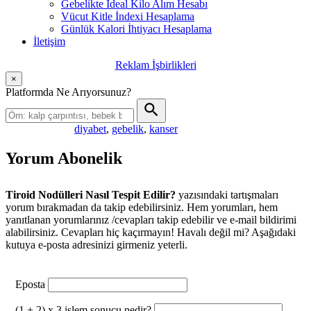
Gebelikte İdeal Kilo Alım Hesabı
Vücut Kitle İndexi Hesaplama
Günlük Kalori İhtiyacı Hesaplama
İletişim
Reklam İşbirlikleri
×
Platformda Ne Arıyorsunuz?
diyabet
,
gebelik
,
kanser
Popüler aramalar:
Yorum Abonelik
Tiroid Nodülleri Nasıl Tespit Edilir?
yazısındaki tartışmaları
yorum bırakmadan da takip edebilirsiniz. Hem yorumları, hem
yanıtlanan yorumlarınız /cevapları takip edebilir ve e-mail bildirimi
alabilirsiniz. Cevapları hiç kaçırmayın! Havalı değil mi? Aşağıdaki
kutuya e-posta adresinizi girmeniz yeterli.
Eposta
(1 + 2) x 3 işlem sonucu nedir?