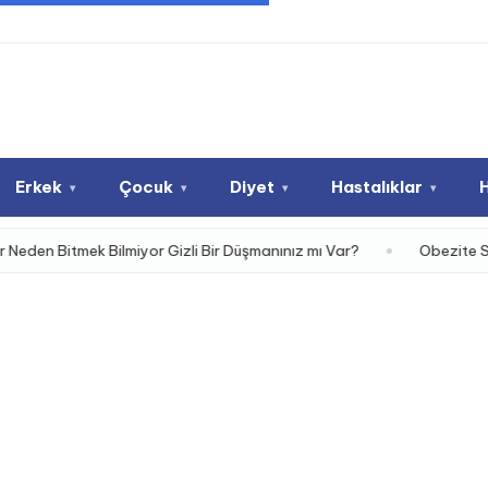
Erkek
Çocuk
Diyet
Hastalıklar
▾
▾
▾
▾
tmek Bilmiyor Gizli Bir Düşmanınız mı Var?
Obezite Sadece Bir B