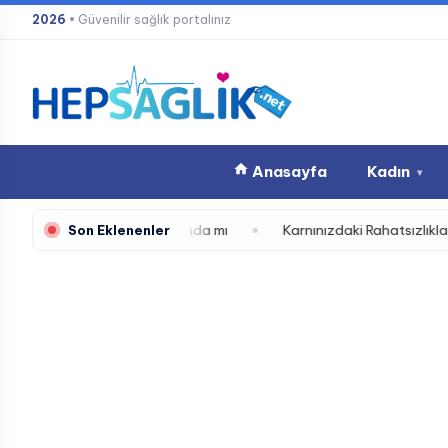
İçeriğe
2026
• Güvenilir sağlık portalınız
atla
Anasayfa
Kadın
▾
mleri Elinizin Altında mı
Karnınızdaki Rahatsızlıklar Neden Bi
Son Eklenenler