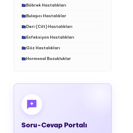
Böbrek Hastalıkları
Bulaşıcı Hastalıklar
Deri (Cilt) Hastalıkları
Enfeksiyon Hastalıkları
Göz Hastalıkları
Hormonal Bozukluklar
İç Hastalıklar (Dahiliye)
İdrar Yolları Hastalıkları
İskelet - Kas Sistemi ve Hastalıkları
(ortopedi)
Kalıtsal (Genetik) Hastalıklar
Kalp-Damar Hastalıkları
Soru-Cevap Portalı
Kan Hastalıkları (Hematoloji)