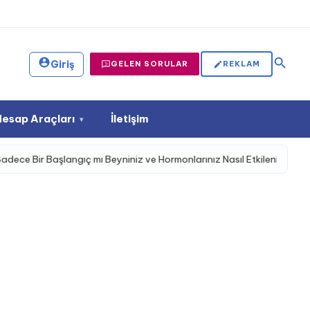
|
Giriş
GELEN SORULAR
REKLAM
Hesap Araçları
İletişim
▾
aşlangıç mı Beyniniz ve Hormonlarınız Nasıl Etkileniyor?
Gebe