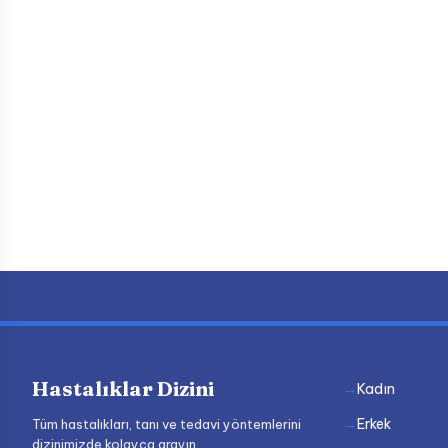
Hastalıklar Dizini
Kadın
Erkek
Tüm hastalıkları, tanı ve tedavi yöntemlerini
dizinimizde kolayca arayın.