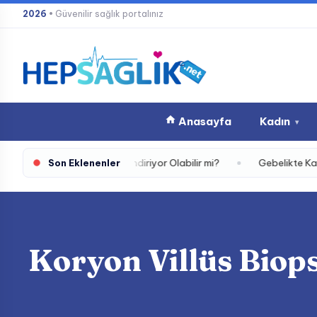
İçeriğe
2026
• Güvenilir sağlık portalınız
atla
Anasayfa
Kadın
▾
 Açlığınız Sizi Yönlendiriyor Olabilir mi?
Gebelikte Kan Uyu
Son Eklenenler
Koryon Villüs Biops