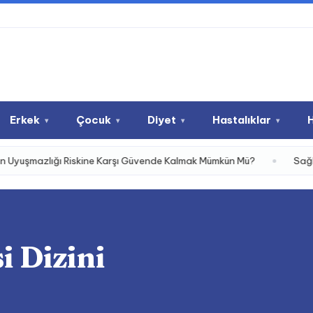
Erkek
Çocuk
Diyet
Hastalıklar
▾
▾
▾
▾
şmazlığı Riskine Karşı Güvende Kalmak Mümkün Mü?
Sağlık Hes
i Dizini