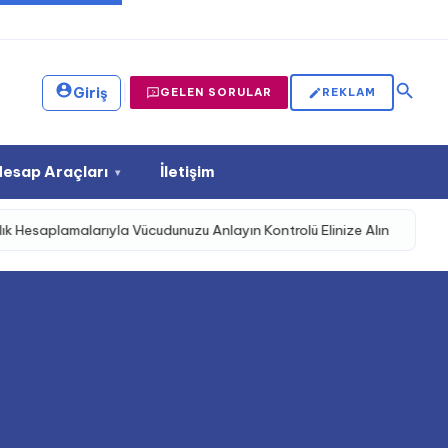
|
Giriş
GELEN SORULAR
REKLAM
Hesap Araçları
İletişim
▾
aplamalarıyla Vücudunuzu Anlayın Kontrolü Elinize Alın
Yedikle